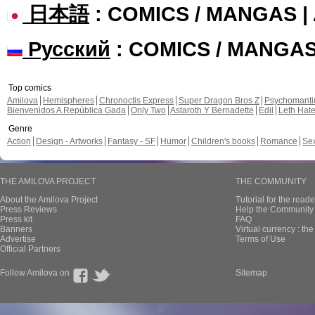
日本語
: COMICS / MANGAS 
Русский
: COMICS / MANGA
Top comics
Amilova
Hemispheres
Chronoctis Express
Super Dragon Bros Z
Psychomant
Bienvenidos A República Gada
Only Two
Astaroth Y Bernadette
Edil
Leth Hat
Genre
Action
Design - Artworks
Fantasy - SF
Humor
Children's books
Romance
Se
THE AMILOVA PROJECT
THE COMMUNITY
About the Amilova Project
Tutorial for the reade
Press Reviews
Help the Community 
Press kit
FAQ
Banners
Virtual currency : th
Advertise
Terms of Use
Official Partners
Follow Amilova on
Sitemap