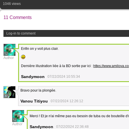
1046 views
11 Comments
Log-in to comment
Enfin on y voit plus clair.
52
Author
Dernière illustration liée à la BD sortie par ici :
https://www.amilova.
Sandymoon
07/22/2024 10:55:34
Bravo pour la plongée.
37
Vanou Titiyou
07/22/2024 12:26:12
Merci ! Et je n'ai même pas eu besoin de tuba ou de bouteille d
52
Author
Sandymoon
07/22/2024 22:36:48