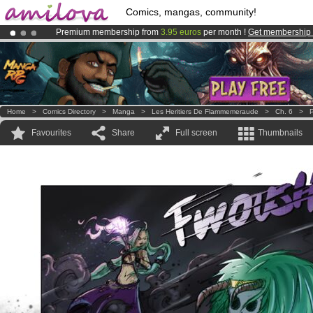
Comics, mangas, community!
Premium membership from
3.95 euros
per month !
Get membership
Already 100000
members
and 1000
comics & mangas!
.
Amilova
Kickstarter is now LIVE
!.
Home
>
Comics Directory
>
Manga
>
Les Heritiers De Flammemeraude
>
Ch. 6
>
P
Favourites
Share
Full screen
Thumbnails