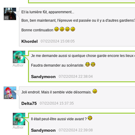
Et la lumière fût, apparemment...
45
Bon, ben maintenant, l'épreuve est passée ou il y a d'autres gardiens
Bonne continuation
Khordel
07/22/2024 15:08:05
Je me demande aussi si quelque chose garde encore les lieux o
52
Author
Faudra demander au scénariste.
Sandymoon
07/22/2024 22:38:04
Joli endroit. Mais il semble vide désormais.
47
Delta75
07/22/2024 15:37:35
Il était peut-être aussi vide avant ?
52
Author
Sandymoon
07/22/2024 22:39:08