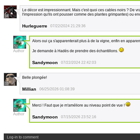
Le décor est impressionnant. Mais c'est quoi ces cables noirs ? De vr
l'impression qu'ils ont pousser comme des plantes grimpantes) ou en
34
Hurleguerre
07/22/2024 21:29:36
Alors oui ça s'apparenterait plus à de la vigne, enfin en apparen
52
Author
Je demande à Hadès de prendre des échantillons.
Sandymoon
07/22/2024 22:42:03
Belle plongée!
33
Millian
06/25/2026 01:08:39
Merci ! Faut que je m'améliore au niveau point de vue !
52
Author
Sandymoon
07/15/2026 23:52:16
Log-in to comment