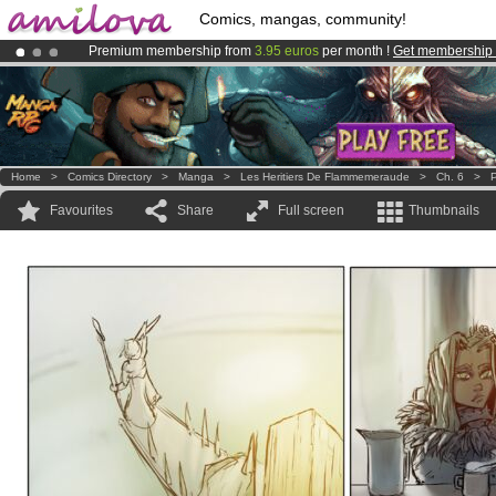
Comics, mangas, community!
Premium membership from
3.95 euros
per month !
Get membership
Amilova
Kickstarter is now LIVE
!.
Already 100000
members
and 1000
comics & mangas!
.
Home
>
Comics Directory
>
Manga
>
Les Heritiers De Flammemeraude
>
Ch. 6
>
P
Favourites
Share
Full screen
Thumbnails