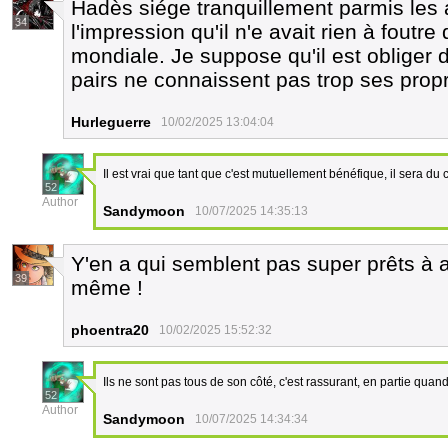
Hadès siége tranquillement parmis les a
34
l'impression qu'il n'e avait rien à foutre
mondiale. Je suppose qu'il est obliger 
pairs ne connaissent pas trop ses pro
Hurleguerre
10/02/2025 13:04:04
Il est vrai que tant que c'est mutuellement bénéfique, il sera du 
52
Author
Sandymoon
10/07/2025 14:35:13
Y'en a qui semblent pas super prêts à 
39
même !
phoentra20
10/02/2025 15:52:32
Ils ne sont pas tous de son côté, c'est rassurant, en partie qu
52
Author
Sandymoon
10/07/2025 14:34:34