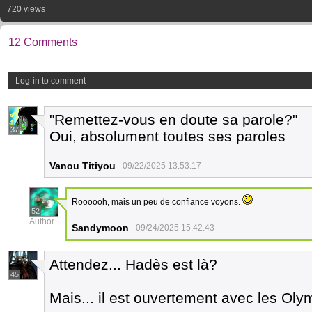
720 views
12 Comments
Log-in to comment
"Remettez-vous en doute sa parole?"
37
Oui, absolument toutes ses paroles
Vanou Titiyou
09/22/2025 13:53:17
Roooooh, mais un peu de confiance voyons.
52
Author
Sandymoon
09/24/2025 15:42:43
Attendez... Hadès est là?
45
Mais... il est ouvertement avec les Ol