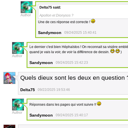
Delta75
said:
52
Author
Apollon et Dionysos ?
Une de ces réponse est correcte !
Sandymoon
09/24/2025 15:40:41
Le dernier c'est bien Héphaïstos ! On reconnait sa visière emb
52
quand je vais la voir, de voir la différence de dessin.
)
Author
Sandymoon
09/24/2025 15:42:23
Quels dieux sont les deux en question
47
Delta75
09/22/2025 19:53:46
Réponses dans les pages qui vont suivre !!
52
Author
Sandymoon
09/24/2025 15:40:17