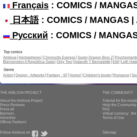
Français
: COMICS / MANGA
日本語
: COMICS / MANGAS 
Русский
: COMICS / MANGA
Top comics
Amilova
Hemispheres
Chronoctis Express
Super Dragon Bros Z
Psychomant
Bienvenidos A República Gada
Only Two
Astaroth Y Bernadette
Edil
Leth Hat
Genre
Action
Design - Artworks
Fantasy - SF
Humor
Children's books
Romance
Se
THE AMILOVA PROJECT
THE COMMUNITY
About the Amilova Project
Tutorial for the reade
Press Reviews
Help the Community 
Press kit
FAQ
Banners
Virtual currency : th
Advertise
Terms of Use
Official Partners
Follow Amilova on
Sitemap