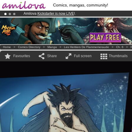
Comics, mangas, community!
Amilova
Kickstarter is now LIVE
!.
Premium membership from
3.95 euros
per month !
Get membership
Already 100000
members
and 1000
comics & mangas!
.
Home
>
Comics Directory
>
Manga
>
Les Heritiers De Flammemeraude
>
Ch. 6
>
P
Favourites
Share
Full screen
Thumbnails