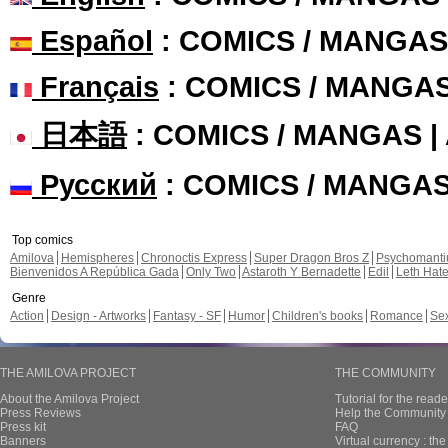
Español
: COMICS / MANGAS
Français
: COMICS / MANGA
日本語
: COMICS / MANGAS 
Русский
: COMICS / MANGA
Top comics
Amilova
Hemispheres
Chronoctis Express
Super Dragon Bros Z
Psychomant
Bienvenidos A República Gada
Only Two
Astaroth Y Bernadette
Edil
Leth Hat
Genre
Action
Design - Artworks
Fantasy - SF
Humor
Children's books
Romance
Se
THE AMILOVA PROJECT
THE COMMUNITY
About the Amilova Project
Tutorial for the reade
Press Reviews
Help the Community 
Press kit
FAQ
Banners
Virtual currency : th