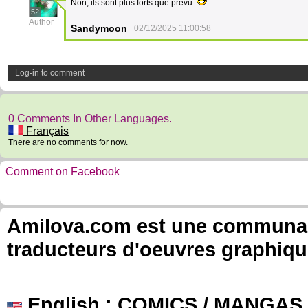
Non, ils sont plus forts que prévu.
52
Author
Sandymoon
02/12/2025 11:00:58
Log-in to comment
0 Comments In Other Languages.
Français
There are no comments for now.
Comment on Facebook
Amilova.com est une communauté
traducteurs d'oeuvres graphiqu
English
: COMICS / MANGAS