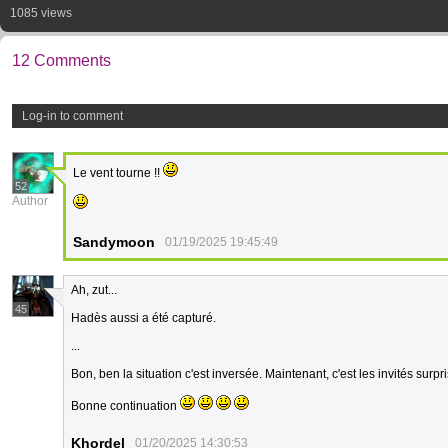
1085 views
12 Comments
Log-in to comment
Le vent tourne !!
52
Author
Sandymoon
01/19/2025 19:45:49
Ah, zut...
45
Hadès aussi a été capturé.
...
Bon, ben la situation c'est inversée. Maintenant, c'est les invités surpri
Bonne continuation
Khordel
01/20/2025 14:30:53