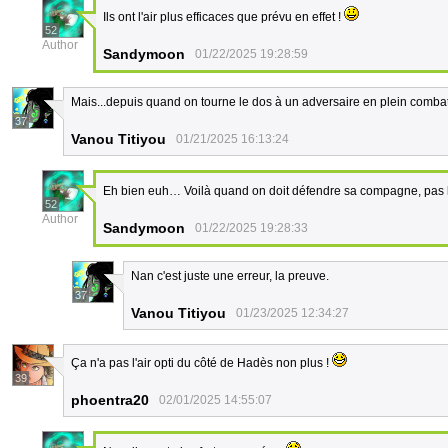
Ils ont l'air plus efficaces que prévu en effet !
52
Author
Sandymoon
01/22/2025 19:28:59
Mais...depuis quand on tourne le dos à un adversaire en plein comba
37
Vanou Titiyou
01/21/2025 16:13:24
Eh bien euh… Voilà quand on doit défendre sa compagne, pas l
52
Author
Sandymoon
01/22/2025 19:28:33
Nan c'est juste une erreur, la preuve.
37
Vanou Titiyou
01/23/2025 12:34:27
Ça n'a pas l'air opti du côté de Hadès non plus !
39
phoentra20
02/01/2025 14:55:07