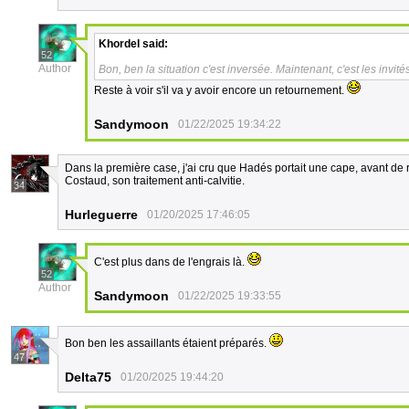
Khordel
said:
52
Author
Bon, ben la situation c'est inversée. Maintenant, c'est les invités
Reste à voir s'il va y avoir encore un retournement.
Sandymoon
01/22/2025 19:34:22
Dans la première case, j'ai cru que Hadés portait une cape, avant de r
Costaud, son traitement anti-calvitie.
34
Hurleguerre
01/20/2025 17:46:05
C'est plus dans de l'engrais là.
52
Author
Sandymoon
01/22/2025 19:33:55
Bon ben les assaillants étaient préparés.
47
Delta75
01/20/2025 19:44:20