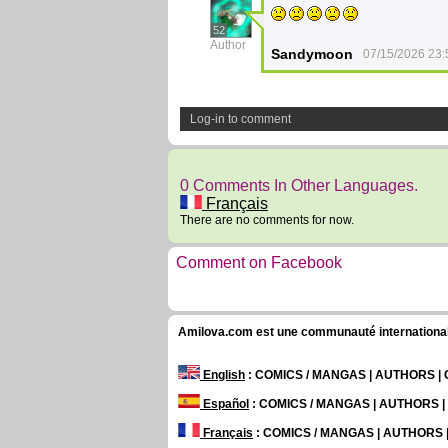
52
Author
Sandymoon
07/15/2026 23:
Log-in to comment
0 Comments In Other Languages.
Français
There are no comments for now.
Comment on Facebook
Amilova.com est une communauté internationale 
English
: COMICS / MANGAS | AUTHORS 
Español
: COMICS / MANGAS | AUTHORS 
Français
: COMICS / MANGAS | AUTHORS