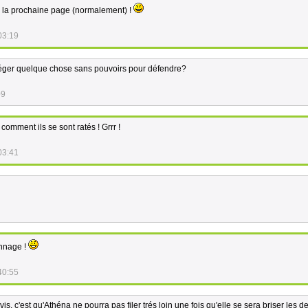
 la prochaine page (normalement) !
03:19
éger quelque chose sans pouvoirs pour défendre?
09
 comment ils se sont ratés ! Grrr !
03:41
nnage !
40:55
vis, c'est qu'Athéna ne pourra pas filer trés loin une fois qu'elle se sera briser les d