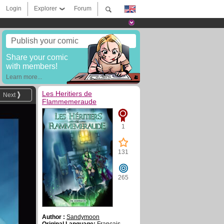
Login
Explorer
Forum
Publish your comic
Share your comic
with members!
Learn more...
Les Heritiers de
Next
Flammemeraude
1
131
265
Author :
Sandymoon