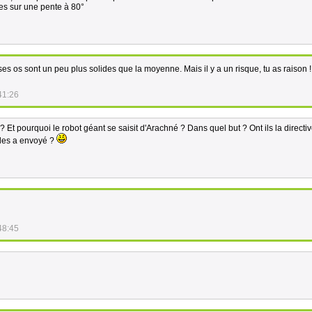
es sur une pente à 80°
es os sont un peu plus solides que la moyenne. Mais il y a un risque, tu as raison 
41:26
? Et pourquoi le robot géant se saisit d'Arachné ? Dans quel but ? Ont ils la directi
i les a envoyé ?
48:45