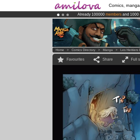
Comics, manga
Already 100000
members
and 1000
Premium membership from
3.95 eur
Amilova
Kickstarter is now LIVE
!.
Home
>
Comics Directory
>
Manga
>
Les Heritier
Favourites
Share
Full 