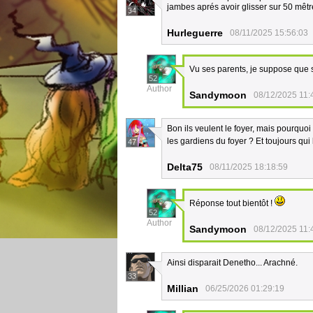
jambes aprés avoir glisser sur 50 mêtr
34
Hurleguerre
08/11/2025 15:56:03
Vu ses parents, je suppose que s
52
Author
Sandymoon
08/12/2025 11:
Bon ils veulent le foyer, mais pourquoi 
les gardiens du foyer ? Et toujours qu
47
Delta75
08/11/2025 18:18:59
Réponse tout bientôt !
52
Author
Sandymoon
08/12/2025 11:
Ainsi disparait Denetho... Arachné.
33
Millian
06/25/2026 01:29:19