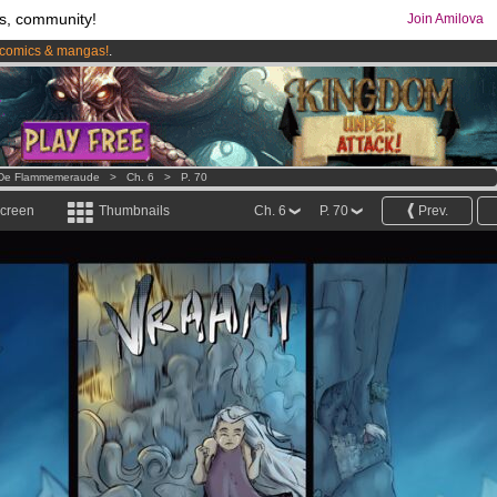
s, community!
Join Amilova
comics & mangas!
.
os
per month !
Get membership now
s De Flammemeraude
>
Ch. 6
>
P. 70
screen
Thumbnails
Ch. 6
P. 70
Prev.