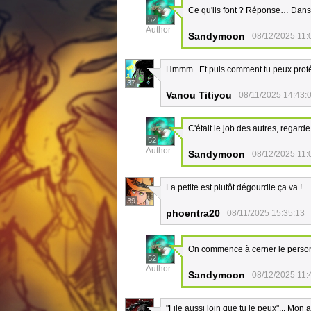
Ce qu'ils font ? Réponse… Dans
52
Author
Sandymoon
08/12/2025 11:
Hmmm...Et puis comment tu peux prot
37
Vanou Titiyou
08/11/2025 14:43:
C'était le job des autres, regarde
52
Author
Sandymoon
08/12/2025 11:
La petite est plutôt dégourdie ça va !
39
phoentra20
08/11/2025 15:35:13
On commence à cerner le perso
52
Author
Sandymoon
08/12/2025 11:
"File aussi loin que tu le peux"... Mon a