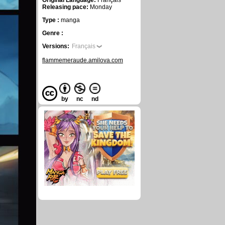
Original Language:
Français
Releasing pace:
Monday
Type :
manga
Genre :
Versions:
Français
flammemeraude.amilova.com
by
nc
nd