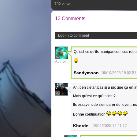
732 views
13 Comments
Log-in to comment
Qu'est-ce qu'ils manigancent ces robot
52
Author
Sandymoon
08/10/2025 19:02:51
Ah, ben c'était pas si à pic que ça en avai
45
Mais qu'est-ce qu'ils font?
Ils essayent de s'emparer du foyer... m
Bonne continuation
Khordel
08/11/2025 12:41:17