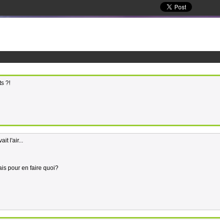
s ?!
t l'air...
ais pour en faire quoi?