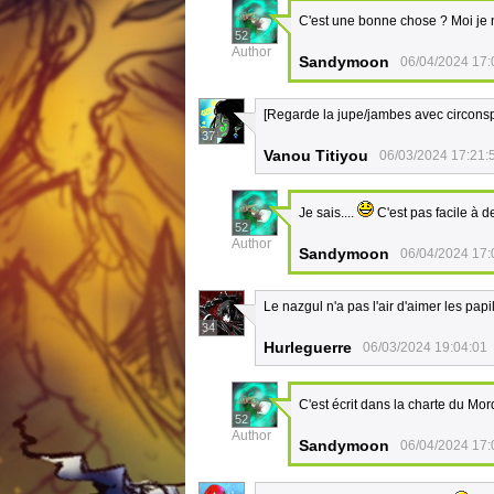
C'est une bonne chose ? Moi je n
52
Author
Sandymoon
06/04/2024 17:
[Regarde la jupe/jambes avec circonspe
37
Vanou Titiyou
06/03/2024 17:21:
Je sais....
C'est pas facile à d
52
Author
Sandymoon
06/04/2024 17:
Le nazgul n'a pas l'air d'aimer les papi
34
Hurleguerre
06/03/2024 19:04:01
C'est écrit dans la charte du Mor
52
Author
Sandymoon
06/04/2024 17: