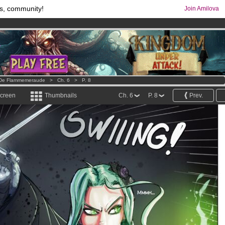
s, community!
Join Amilova
comics & mangas!
.
os
per month !
Get membership now
s De Flammemeraude
>
Ch. 6
>
P. 8
screen
Thumbnails
Ch. 6
P. 8
Prev.