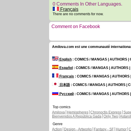
0 Comments In Other Languages.
Français
There are no comments for now.
Comment on Facebook
Amilova.com est une communauté internationale 
English
: COMICS / MANGAS | AUTHORS 
Español
: COMICS / MANGAS | AUTHORS 
Français
: COMICS / MANGAS | AUTHORS
日本語
: COMICS / MANGAS | AUTHORS |
Русский
: COMICS / MANGAS | AUTHORS
Top comics
Amilova
Hemispheres
Chronoctis Express
Supe
Bienvenidos A República Gada
Only Two
Astaro
Genre
Action
Design - Artworks
Fantasy - SF
Humor
C