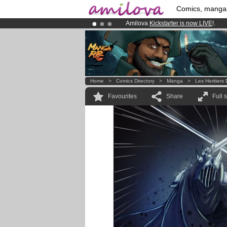
Comics, manga
Amilova
Kickstarter is now LIVE
!.
Already 100000
members
and 1000
Premium membership from
3.95 eur
Home
>
Comics Directory
>
Manga
>
Les Heritier
Favourites
Share
Full 