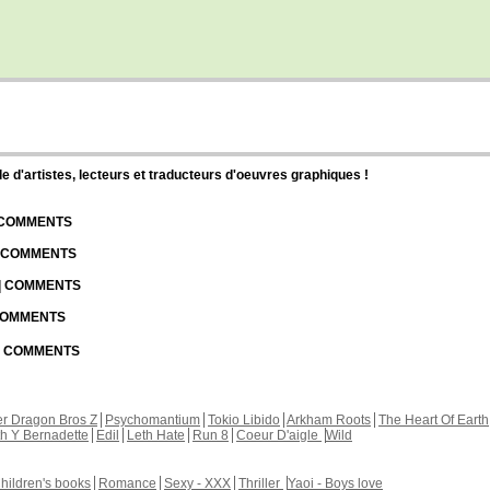
d'artistes, lecteurs et traducteurs d'oeuvres graphiques !
| COMMENTS
| COMMENTS
 | COMMENTS
 COMMENTS
 | COMMENTS
r Dragon Bros Z
Psychomantium
Tokio Libido
Arkham Roots
The Heart Of Earth
th Y Bernadette
Edil
Leth Hate
Run 8
Coeur D'aigle
Wild
hildren's books
Romance
Sexy - XXX
Thriller
Yaoi - Boys love