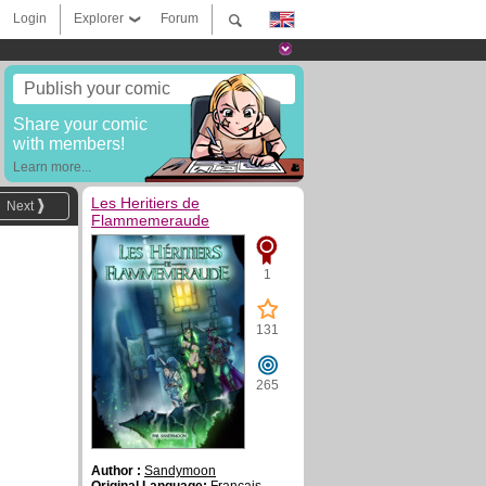
Login
Explorer
Forum
Publish your comic
Share your comic
with members!
Learn more...
Les Heritiers de
Next
Flammemeraude
1
131
265
Author :
Sandymoon