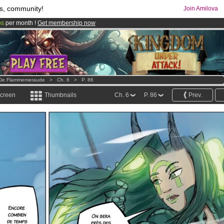
s, community!
Join Amilova
os
per month !
Get membership now
comics & mangas!
.
s De Flammemeraude
>
Ch. 6
>
P. 86
screen
Thumbnails
Ch. 6
P. 86
Prev.