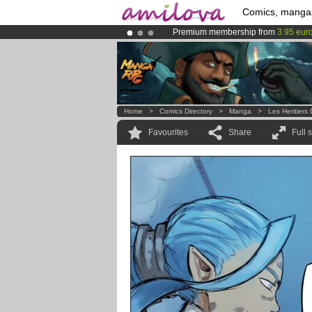
Comics, manga
Premium membership from
3.95 eur
Amilova
Kickstarter is now LIVE
!.
Already 100000
members
and 1000
Home
>
Comics Directory
>
Manga
>
Les Heritier
Favourites
Share
Full 