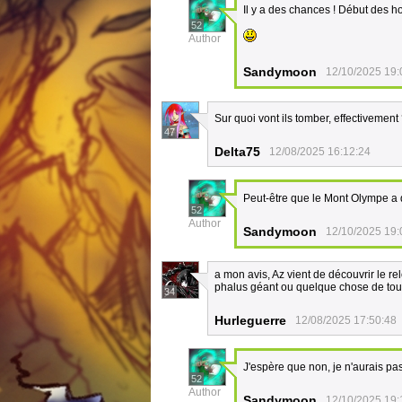
Il y a des chances ! Début des host
52
Author
Sandymoon
12/10/2025 19:
Sur quoi vont ils tomber, effectivement
47
Delta75
12/08/2025 16:12:24
Peut-être que le Mont Olympe a d
52
Author
Sandymoon
12/10/2025 19:
a mon avis, Az vient de découvrir le r
phalus géant ou quelque chose de tou
34
Hurleguerre
12/08/2025 17:50:48
J'espère que non, je n'aurais pa
52
Author
Sandymoon
12/10/2025 19: