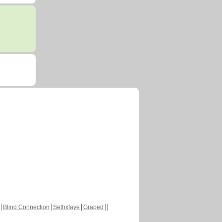
Blind Connection
Sethxfaye
Graped