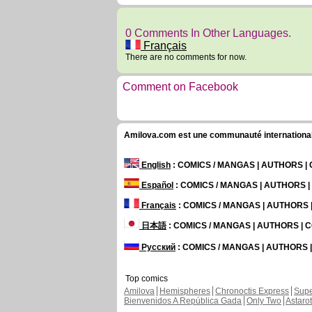
0 Comments In Other Languages.
Français
There are no comments for now.
Comment on Facebook
Amilova.com est une communauté internationale 
English
: COMICS / MANGAS | AUTHORS 
Español
: COMICS / MANGAS | AUTHORS 
Français
: COMICS / MANGAS | AUTHORS
日本語
: COMICS / MANGAS | AUTHORS |
Русский
: COMICS / MANGAS | AUTHORS
Top comics
Amilova
Hemispheres
Chronoctis Express
Supe
Bienvenidos A República Gada
Only Two
Astaro