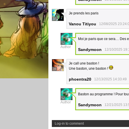
Je prends les paris
37
Vanou Titiyou
12/08/2025 23:24:
Moi je paris que ce sera… Des e
52
Author
Sandymoon
12/10/2025 19:
Je call une baston !
Une baston, une baston !
39
phoentra20
12/13/2025 14:33:49
Baston au programme ! Pour toute
52
Author
Sandymoon
12/21/2025 13:
Log-in to comment