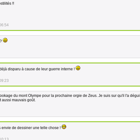
ilités !!
06:54
 ?
éjà disparu à cause de leur guerre interne !
09:23
elookage du mont Olympe pour la prochaine orgie de Zeus. Je suis sur qu'il l'a dégu
t aussi mauvais goût.
s envie de dessiner une telle chose !
10:13