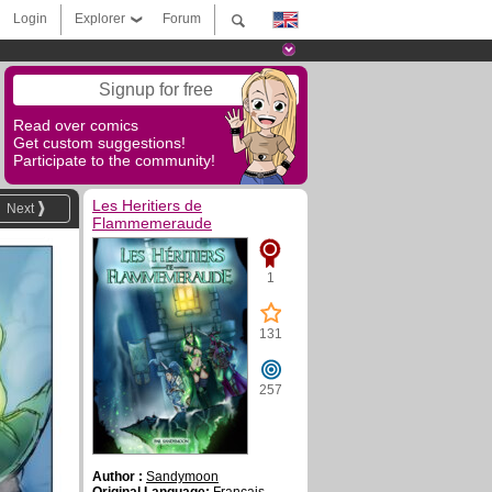
Login
Explorer
Forum
Signup for free
Read over comics
Get custom suggestions!
Participate to the community!
Les Heritiers de
Next
Flammemeraude
1
131
257
Author :
Sandymoon