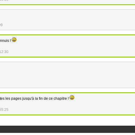
09
nnuis !
12:30
s les pages jusqu'à la fin de ce chapitre !
55:25