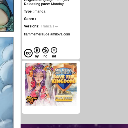
Original Language:
Français
Releasing pace:
Monday
Type :
manga
Genre :
Versions:
Français
flammemeraude.amilova.com
by
nc
nd