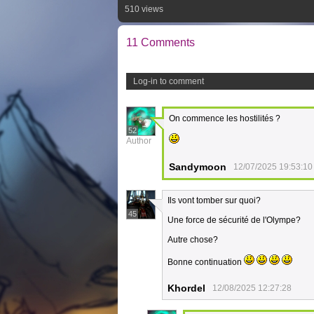
510 views
11 Comments
Log-in to comment
On commence les hostilités ?
52
Author
Sandymoon
12/07/2025 19:53:10
Ils vont tomber sur quoi?
45
Une force de sécurité de l'Olympe?
Autre chose?
Bonne continuation
Khordel
12/08/2025 12:27:28