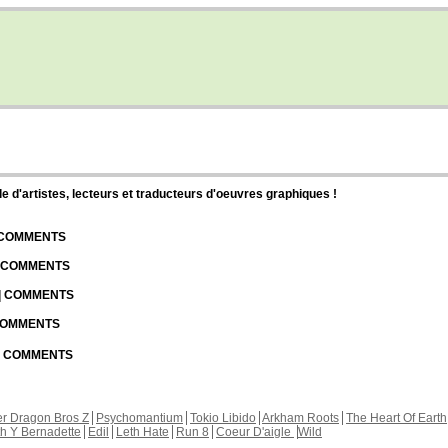
d'artistes, lecteurs et traducteurs d'oeuvres graphiques !
| COMMENTS
| COMMENTS
 | COMMENTS
 COMMENTS
 | COMMENTS
r Dragon Bros Z
Psychomantium
Tokio Libido
Arkham Roots
The Heart Of Earth
th Y Bernadette
Edil
Leth Hate
Run 8
Coeur D'aigle
Wild