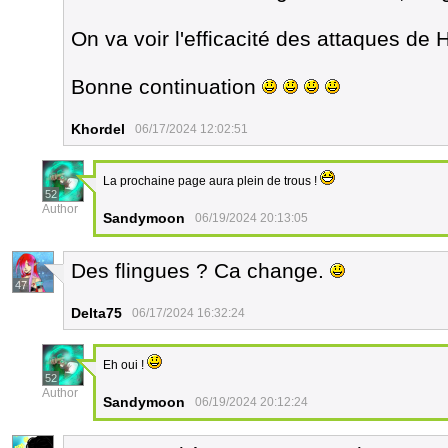
On va voir l'efficacité des attaques de
Bonne continuation
Khordel
06/17/2024 12:02:51
La prochaine page aura plein de trous !
52
Author
Sandymoon
06/19/2024 20:13:05
Des flingues ? Ca change.
47
Delta75
06/17/2024 16:32:24
Eh oui !
52
Author
Sandymoon
06/19/2024 20:12:24