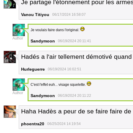
Je partage l'étonnement pour les armes 
37
Vanou Titiyou
06/17/2024 16:58:07
Je voulais faire dans l'original.
52
Author
Sandymoon
06/19/2024 20:11:41
Hadés a l'air tellement démotivé quand i
34
Hurleguerre
06/19/2024 16:02:51
C'est l'effet euh... visage squelette.
52
Author
Sandymoon
06/19/2024 20:11:22
Haha Hadès a peur de se faire faire d
39
phoentra20
06/25/2024 14:19:54