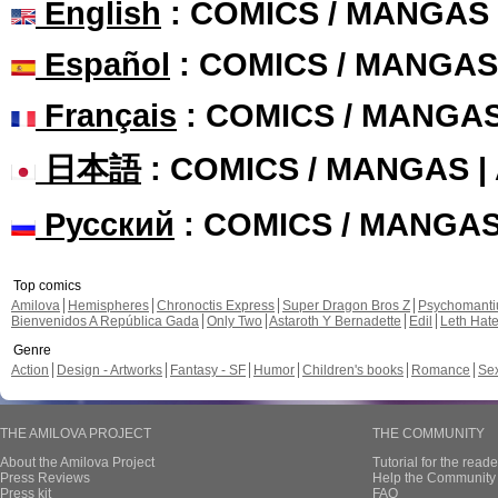
English
: COMICS / MANGAS
Español
: COMICS / MANGAS
Français
: COMICS / MANGA
日本語
: COMICS / MANGAS 
Русский
: COMICS / MANGA
Top comics
Amilova
Hemispheres
Chronoctis Express
Super Dragon Bros Z
Psychomant
Bienvenidos A República Gada
Only Two
Astaroth Y Bernadette
Edil
Leth Hat
Genre
Action
Design - Artworks
Fantasy - SF
Humor
Children's books
Romance
Se
THE AMILOVA PROJECT
THE COMMUNITY
About the Amilova Project
Tutorial for the reade
Press Reviews
Help the Community 
Press kit
FAQ