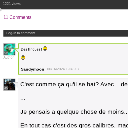
1221 views
11 Comments
Log-in to comment
Des flingues !
52
Author
Sandymoon
06/16/2024 19:48:07
C'est comme ça qu'il se bat? Avec... de
45
...
Je pensais a quelque chose de moins...
En tout cas c'est des gros calibres, m