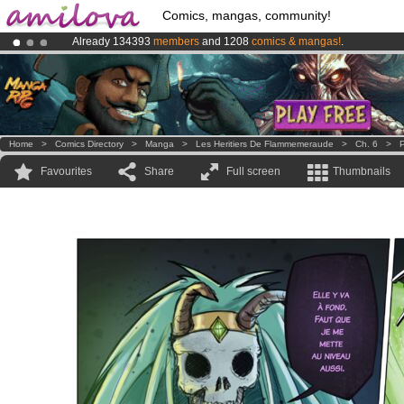
Comics, mangas, community!
Already 134393
members
and 1208
comics & mangas!
.
Amilova
Kickstarter is now LIVE
!.
Premium membership from
3.95 euros
per month !
Get membership
Home
>
Comics Directory
>
Manga
>
Les Heritiers De Flammemeraude
>
Ch. 6
>
P
Favourites
Share
Full screen
Thumbnails