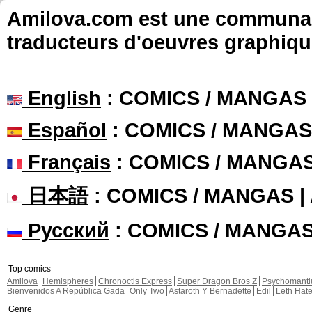
Amilova.com est une communauté
traducteurs d'oeuvres graphiqu
English
: COMICS / MANGAS
Español
: COMICS / MANGAS
Français
: COMICS / MANGA
日本語
: COMICS / MANGAS 
Русский
: COMICS / MANGA
Top comics
Amilova
Hemispheres
Chronoctis Express
Super Dragon Bros Z
Psychomant
Bienvenidos A República Gada
Only Two
Astaroth Y Bernadette
Edil
Leth Hat
Genre