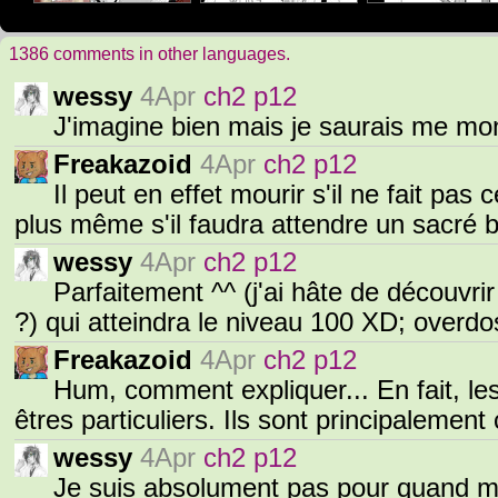
1386 comments in other languages.
wessy
4Apr
ch2 p12
J'imagine bien mais je saurais me mon
Freakazoid
4Apr
ch2 p12
Il peut en effet mourir s'il ne fait pas c
plus même s'il faudra attendre un sacré
wessy
4Apr
ch2 p12
Parfaitement ^^ (j'ai hâte de découvri
?) qui atteindra le niveau 100 XD; overd
Freakazoid
4Apr
ch2 p12
Hum, comment expliquer... En fait, le
êtres particuliers. Ils sont principalement
wessy
4Apr
ch2 p12
Je suis absolument pas pour quand m