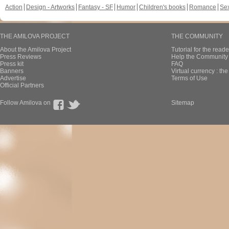
Action
Design - Artworks
Fantasy - SF
Humor
Children's books
Romance
Se
THE AMILOVA PROJECT
THE COMMUNITY
About the Amilova Project
Tutorial for the reade
Press Reviews
Help the Community 
Press kit
FAQ
Banners
Virtual currency : th
Advertise
Terms of Use
Official Partners
Follow Amilova on
Sitemap