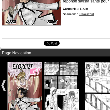
réponse satisfaisante pour 
Cartoonist :
Lizzie
Scenarist :
Freakazoid
Page Navigation