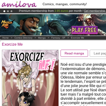
Comics, mangas, community!
Premium membership from
3.95 euros
per month !
Get membership
Amilova
Kickstarter is now LIVE
!.
Already 134393
members
and 1208
comics & mangas!
.
Home
>
Comics Directory
>
Manga
>
Fantasy - SF
>
Exorcize Me
Exorcize Me
Read manga
Last pa
Noé est issu d’une prestigi
l’extermination de démons. 
une vie normale semble s’off
Odessa, libère par erreur 
le lendemain, l’esprit se p
d’une jolie jeune fille qui 
Le sort utilisé par Noé étan
tuer mais l’a malgré tout co
divinité à part entière, ell
s’accomplir sexuellement ou