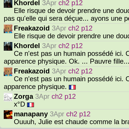
Khordel
3Apr
ch2 p12
Elle risque de devoir prendre une douche
pas qu'elle qui sera déçue... ayons une 
Freakazoid
3Apr
ch2 p12
Elle risque de devoir prendre une douc
Khordel
3Apr
ch2 p12
Ce n'est pas un humain possédé ici.
apparence physique. Ok. ... Pauvre fille...
Freakazoid
3Apr
ch2 p12
Ce n'est pas un humain possédé ici.
apparence physique.
Zorga
3Apr
ch2 p12
x°D
manapany
3Apr
ch2 p12
Ouuuh, Julie est chaude comme la braise.