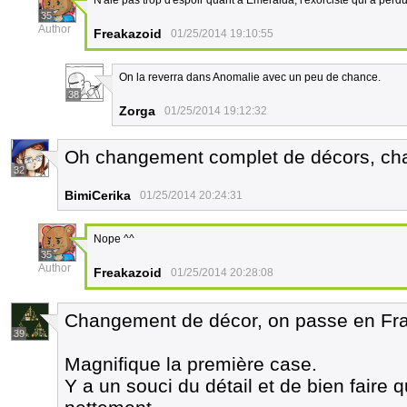
N'aie pas trop d'espoir quant à Emeralda, l'exorciste qui a perdu
35
Author
Freakazoid
01/25/2014 19:10:55
On la reverra dans Anomalie avec un peu de chance.
38
Zorga
01/25/2014 19:12:32
Oh changement complet de décors, cha
32
BimiCerika
01/25/2014 20:24:31
Nope ^^
35
Author
Freakazoid
01/25/2014 20:28:08
Changement de décor, on passe en Fr
39
Magnifique la première case.
Y a un souci du détail et de bien faire