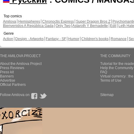
Top comics
Amilova
Hemispheres
Chronoctis Express
Super Dragon Bros Z
Psychomant
Bienvenidos A República Gada
Only Two
Astaroth Y Bernadette
Edil
Leth Hat
Genre
Action
Design - Artworks
Fantasy - SF
Humor
Children's books
Romance
Se
THE AMILOVA PROJECT
THE COMMUNITY
About the Amilova Project
Tutorial for the reade
Press Reviews
Help the Community 
Press kit
FAQ
Banners
Virtual currency : th
Advertise
Terms of Use
Official Partners
Follow Amilova on
Sitemap