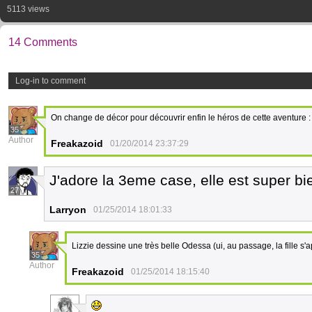
5113 views
14 Comments
Log-in to comment
On change de décor pour découvrir enfin le héros de cette aventure :
35
Author
Freakazoid
01/20/2014 23:37:29
J'adore la 3eme case, elle est super bie
27
Larryon
01/25/2014 18:01:33
Lizzie dessine une très belle Odessa (ui, au passage, la fille s
35
Author
Freakazoid
01/25/2014 18:15:40