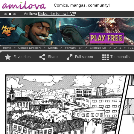
Comics, mangas, community!
Amilova
Kickstarter is now LIVE
!.
Already 134393
members
and 1208
comics & mangas!
.
Home
>
Comics Directory
>
Manga
>
Fantasy - SF
>
Exorcize Me
>
Ch. 1
>
P. 1
Favourites
Share
Full screen
Thumbnails