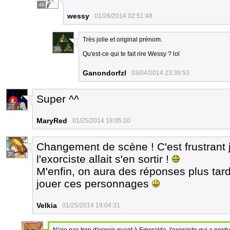
46
wessy
01/26/2014 02:51:48
Très jolie et original prénom.
39
Qu'est-ce qui te fait rire Wessy ? lol
Ganondorfzl
03/04/2014 23:39:53
Super ^^
37
MaryRed
01/25/2014 18:05:10
Changement de scène ! C'est frustrant 
35
l'exorciste allait s'en sortir !
M'enfin, on aura des réponses plus tard
jouer ces personnages
Velkia
01/25/2014 19:04:31