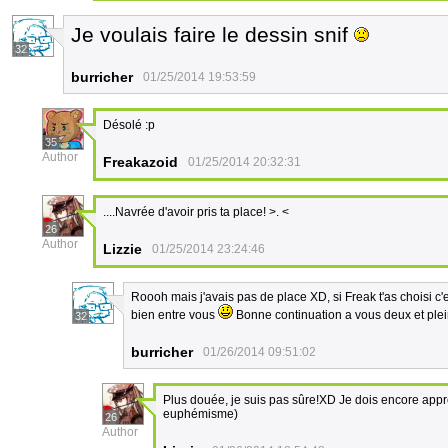
Je voulais faire le dessin snif
32
burricher
01/25/2014 19:53:59
Désolé :p
35
Author
Freakazoid
01/25/2014 20:32:31
....Navrée d'avoir pris ta place! >. <
26
Author
Lizzie
01/25/2014 23:24:46
Roooh mais j'avais pas de place XD, si Freak t'as choisi c
bien entre vous
Bonne continuation a vous deux et plei
32
burricher
01/26/2014 09:51:02
Plus douée, je suis pas sûre!XD Je dois encore ap
euphémisme)
26
Author