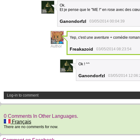
Ok.
Et je pense que le "ME !" en rose avec des cœu
39
Ganondorfzl
03/05/2014 00:04:39
Yep, c'est une aventure + comédie roma
35
Author
Freakazoid
03/05/2014 08:23:54
Ok ! ^^
39
Ganondorfzl
03/05/2014 12:06:
Log-in to comment
0 Comments In Other Languages.
Français
There are no comments for now.