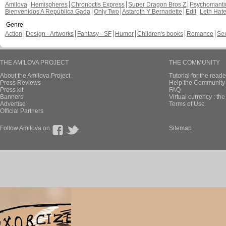
Amilova
Hemispheres
Chronoctis Express
Super Dragon Bros Z
Psychomant
Bienvenidos A República Gada
Only Two
Astaroth Y Bernadette
Edil
Leth Hat
Genre
Action
Design - Artworks
Fantasy - SF
Humor
Children's books
Romance
Se
THE AMILOVA PROJECT
THE COMMUNITY
About the Amilova Project
Tutorial for the reade
Press Reviews
Help the Community 
Press kit
FAQ
Banners
Virtual currency : th
Advertise
Terms of Use
Official Partners
Follow Amilova on
Sitemap