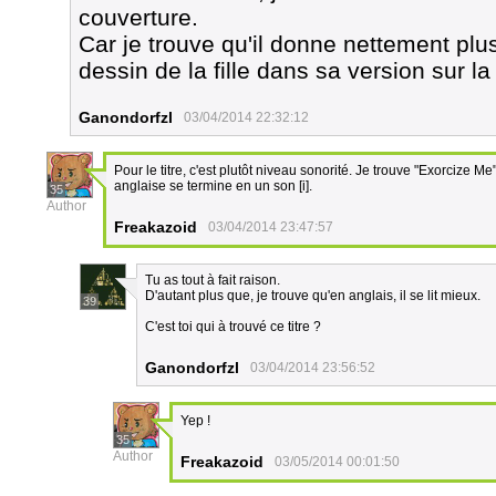
couverture.
Car je trouve qu'il donne nettement plu
dessin de la fille dans sa version sur l
Ganondorfzl
03/04/2014 22:32:12
Pour le titre, c'est plutôt niveau sonorité. Je trouve "Exorcize 
anglaise se termine en un son [i].
35
Author
Freakazoid
03/04/2014 23:47:57
Tu as tout à fait raison.
D'autant plus que, je trouve qu'en anglais, il se lit mieux.
39
C'est toi qui à trouvé ce titre ?
Ganondorfzl
03/04/2014 23:56:52
Yep !
35
Author
Freakazoid
03/05/2014 00:01:50