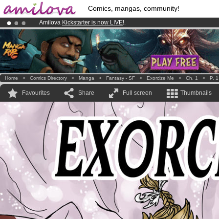
Comics, mangas, community!
Amilova
Kickstarter is now LIVE
!.
Already 134393
members
and 1208
comics & mangas!
.
Premium membership from
3.95 euros
per month !
Get membership
Home
>
Comics Directory
>
Manga
>
Fantasy - SF
>
Exorcize Me
>
Ch. 1
>
P. 1
Favourites
Share
Full screen
Thumbnails