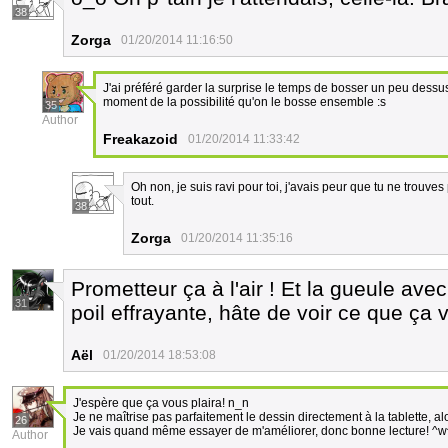
38
Zorga
01/20/2014 11:16:50
J'ai préféré garder la surprise le temps de bosser un peu dessu
moment de la possibilité qu'on le bosse ensemble :s
35
Author
Freakazoid
01/20/2014 11:33:42
Oh non, je suis ravi pour toi, j'avais peur que tu ne trouve
tout.
38
Zorga
01/20/2014 11:35:16
Prometteur ça à l'air ! Et la gueule ave
31
poil effrayante, hâte de voir ce que ça 
Aël
01/20/2014 18:53:08
J'espère que ça vous plaira! n_n
Je ne maîtrise pas parfaitement le dessin directement à la tablette, al
26
Je vais quand même essayer de m'améliorer, donc bonne lecture! ^w
Author