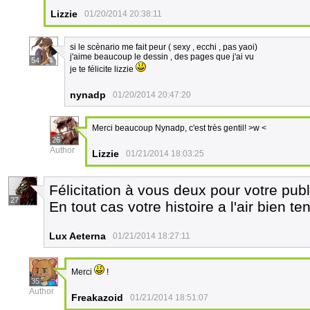
Lizzie
01/20/2014 20:38:11
si le scènario me fait peur ( sexy , ecchi , pas yaoi)
j'aime beaucoup le dessin , des pages que j'ai vu
54
je te félicite lizzie
nynadp
01/20/2014 20:47:20
Merci beaucoup Nynadp, c'est très gentil! >w <
26
Author
Lizzie
01/21/2014 18:03:25
Félicitation à vous deux pour votre publ
27
En tout cas votre histoire a l'air bien t
Lux Aeterna
01/21/2014 18:27:11
Merci
!
35
Author
Freakazoid
01/21/2014 18:51:07