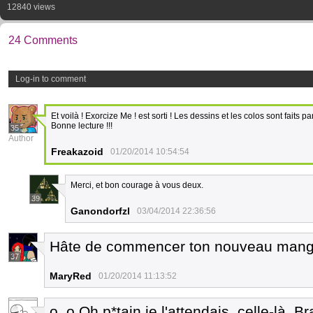
12840 views
24 Comments
Log-in to comment
Et voilà ! Exorcize Me ! est sorti ! Les dessins et les colos sont faits 
Bonne lecture !!!
35
Author
Freakazoid
01/20/2014 10:54:54
Merci, et bon courage à vous deux.
39
Ganondorfzl
03/04/2014 22:36:56
Hâte de commencer ton nouveau mang
37
MaryRed
01/20/2014 11:13:52
o_o Oh p*tain je l'attendais, celle-là. B