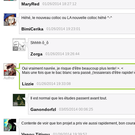
MaryRed
01/26/2014 18:27:12
Héhé, le nouveau colloc ou LA nouvelle colloc héhé ^-^
32
BimiCerika
01/26/2014 19:23:01
Shhhh ô_ô
38
Zorga
01/26/2014 19:26:44
Oui vraiment navrée, je risque d'être beaucoup plus lente! >. <
Mais une fois que le bac blanc sera passé, j'essaierais d'être rapide!
26
Author
Lizzie
01/26/2014 19:33:08
Il est normal que les études passent avant tout.
39
Ganondorfzl
03/05/2014 00:06:25
Contente de voir que ton projet a pris vie aussi rapidement, bon coura
37
Vanou Titiyou
01/26/2014 19:39:52