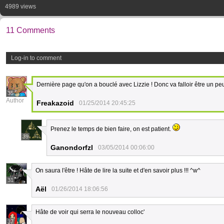
4989 views
11 Comments
Log-in to comment
Dernière page qu'on a bouclé avec Lizzie ! Donc va falloir être un peu
35
Author
Freakazoid
01/25/2014 20:45:25
Prenez le temps de bien faire, on est patient.
39
Ganondorfzl
03/05/2014 00:06:00
On saura l'être ! Hâte de lire la suite et d'en savoir plus !!! ^w^
31
Aël
01/26/2014 18:06:56
Hâte de voir qui serra le nouveau colloc'
37