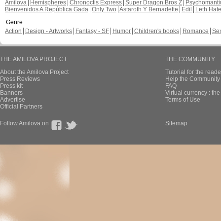
Amilova
Hemispheres
Chronoctis Express
Super Dragon Bros Z
Psychomant
Bienvenidos A República Gada
Only Two
Astaroth Y Bernadette
Edil
Leth Hat
Genre
Action
Design - Artworks
Fantasy - SF
Humor
Children's books
Romance
Se
THE AMILOVA PROJECT
THE COMMUNITY
About the Amilova Project
Tutorial for the reade
Press Reviews
Help the Community 
Press kit
FAQ
Banners
Virtual currency : th
Advertise
Terms of Use
Official Partners
Follow Amilova on
Sitemap