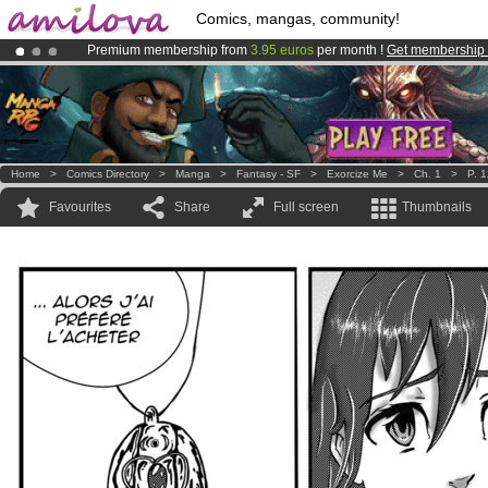
Comics, mangas, community!
Premium membership from
3.95 euros
per month !
Get membership
Amilova
Kickstarter is now LIVE
!.
Already 100000
members
and 1000
comics & mangas!
.
Home
>
Comics Directory
>
Manga
>
Fantasy - SF
>
Exorcize Me
>
Ch. 1
>
P. 
Favourites
Share
Full screen
Thumbnails