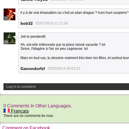
il y à de vrai émanation ou c'est un plan drague ? hum hum suspens^
32
bob32
02/07/2014 21:11:38
Joli le pendentif.
39
Ah, est-elle intéressée par la place laissé vacante ? lol
Sinon, l'étagère à l'air un peu cagneuse. lol
Mais en tout cas, tu dessine vraiment très bien les filles, et surtout le
Ganondorfzl
03/05/2014 00:03:23
Log-in to comment
0 Comments In Other Languages.
Français
There are no comments for now.
Comment on Facebook