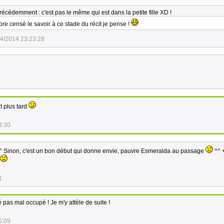
précédemment : c'est pas le même qui est dans la petite fille XD !
re censé le savoir à ce stade du récit je pense !
4/2014 23:23:28
t plus tard
3:30
^ Sinon, c'est un bon début qui donne envie, pauvre Esmeralda au passage
^^ 
1
té pas mal occupé ! Je m'y attèle de suite !
5:09