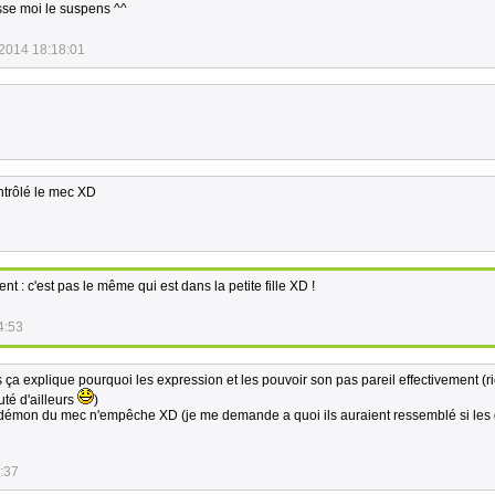
isse moi le suspens ^^
2014 18:18:01
ntrôlé le mec XD
t : c'est pas le même qui est dans la petite fille XD !
4:53
is ça explique pourquoi les expression et les pouvoir son pas pareil effectivement (r
uté d'ailleurs
)
démon du mec n'empêche XD (je me demande a quoi ils auraient ressemblé si le
:37