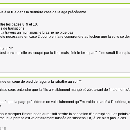
e à la fille dans la dernière case de la age précédente.
tre les pages 8, 9 et 10.
s de transitions.
 à travers un mur...mais le bras, je ne pige pas.
été nécessaire en case 2 pour bien faire comprendre au lecteur que la suite se dé
e al-?!"
t parce qu'elle est coupé par la fille, mais, finir le texte par "..." ne serait-il pas pl
ange un coup de pied de façon à la rabattre au sol ^^
n laisse sous-entendre que la fille a visiblement mangé sévère avant de finalement s'e
onné que la page précédente on voit clairement qu'Emeralda a sauté à l'extérieur, 
e.
" pour marquer l'interruption aurait fait perdre la sensation d'interruption. Les points 
orsque la phrase est volontairement laissée en suspens. Or, là, ce n'est pas le cas.
9:15