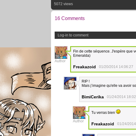
5072 views
16 Comments
Log-in to comment
Fin de cette séquence. J'espère que vou
Emeralda)
35
Author
Freakazoid
01/20/2014 14:06:27
RIP !
Mais j’imagine qu'elle va avoir s
32
BimiCerika
01/24/2014 18:02
Tu verras bien
35
Author
Freakazoid
01/24/2014