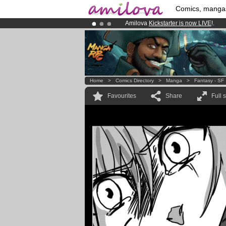
Comics, manga
Amilova
Kickstarter is now LIVE
!.
Already 134393
members
and 1208
Premium membership from
3.95 eur
Home
>
Comics Directory
>
Manga
>
Fantasy - SF
Favourites
Share
Full 