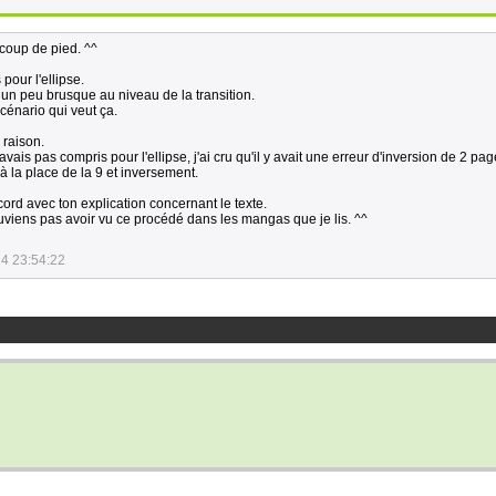
 coup de pied. ^^
pour l'ellipse.
 un peu brusque au niveau de la transition.
cénario qui veut ça.
 raison.
vais pas compris pour l'ellipse, j'ai cru qu'il y avait une erreur d'inversion de 2 pag
 à la place de la 9 et inversement.
cord avec ton explication concernant le texte.
uviens pas avoir vu ce procédé dans les mangas que je lis. ^^
4 23:54:22