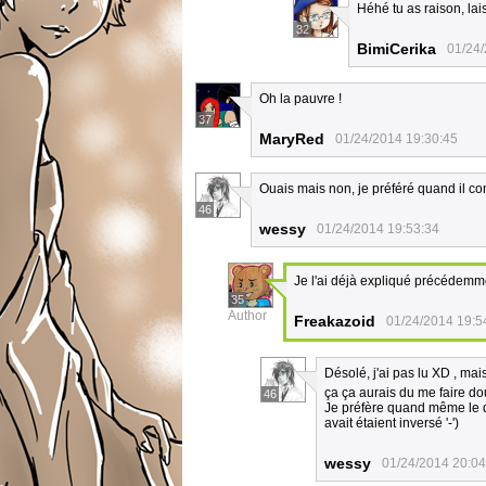
Héhé tu as raison, la
32
BimiCerika
01/24/
Oh la pauvre !
37
MaryRed
01/24/2014 19:30:45
Ouais mais non, je préféré quand il co
46
wessy
01/24/2014 19:53:34
Je l'ai déjà expliqué précédemmen
35
Author
Freakazoid
01/24/2014 19:5
Désolé, j'ai pas lu XD , ma
ça ça aurais du me faire do
46
Je préfère quand même le 
avait étaient inversé '-')
wessy
01/24/2014 20:04