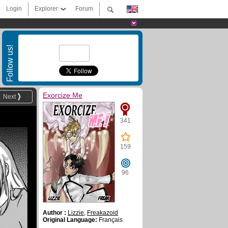
Login
Explorer
Forum
Follow us!
Exorcize Me
Next
341
159
96
Author :
Lizzie
,
Freakazoid
Original Language:
Français