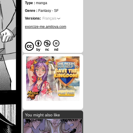
Type :
manga
Genre :
Fantasy - SF
Versions:
Français
exorcize-me.amilova.com
by
nc
nd
You might also like