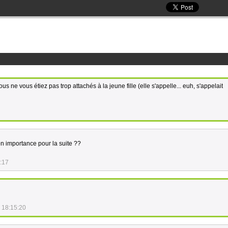
s ne vous étiez pas trop attachés à la jeune fille (elle s'appelle... euh, s'appelait
on importance pour la suite ??
:17
 18:15:20