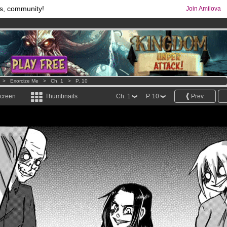
s, community!
Join Amilova
comics & mangas!
.
os
per month !
Get membership now
>
Exorcize Me
>
Ch. 1
>
P. 10
screen
Thumbnails
Ch. 1
P. 10
Prev.