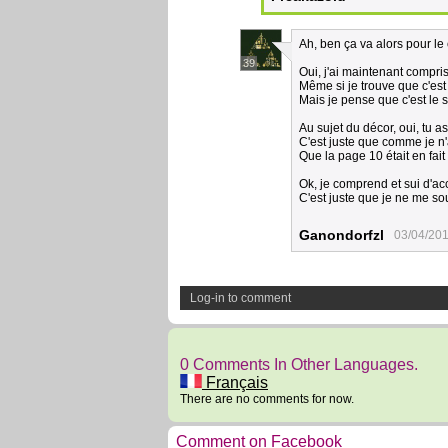
Ah, ben ça va alors pour le
39
Oui, j'ai maintenant compris 
Même si je trouve que c'est
Mais je pense que c'est le s
Au sujet du décor, oui, tu as
C'est juste que comme je n'a
Que la page 10 était en fait
Ok, je comprend et sui d'ac
C'est juste que je ne me so
Ganondorfzl
03/04/201
Log-in to comment
0 Comments In Other Languages.
Français
There are no comments for now.
Comment on Facebook