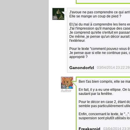
J'avoue ne pas comprendre ce qui arriv
Elle se mange un coup de pied ?
39
Et j'ai du mal à comprendre les liens en
J'ai l'impression qu'il manque des case
Je comprend qu'elle s'enfuit en passant
De même, je pense qu'un décor aurait 
l'extérieur.
Pour le texte "comment pouvez-vous êtr
Je pense que si elle ne continue pas, c'es
approprié ?
Ganondorfzl
03/04/2014 23:22:29
Ben t'as bien compris, elle se m
35
En fait, il y a eu une ellipse. O
Author
sautant par la fenêtre.
Pour le décor en case 2, étant d
semble pas particulièrement util
Enfin, concernant le texte, le "...
suspension sont plutôt utilisés l
Freakazoid
03/04/2014 23:3