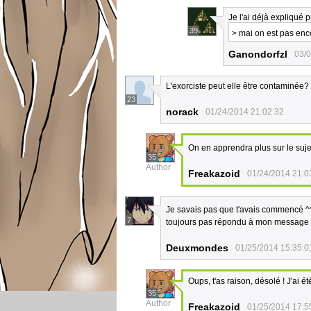
Je l'ai déjà expliqué 
39
> mai on est pas enco
Ganondorfzl
03/0
L'exorciste peut elle être contaminée?
23
norack
01/24/2014 21:02:32
On en apprendra plus sur le suje
35
Author
Freakazoid
01/24/2014 21:0
Je savais pas que t'avais commencé ^
7
toujours pas répondu à mon message
Deuxmondes
01/25/2014 15:35:0
Oups, t'as raison, désolé ! J'ai é
35
Author
Freakazoid
01/25/2014 17:5