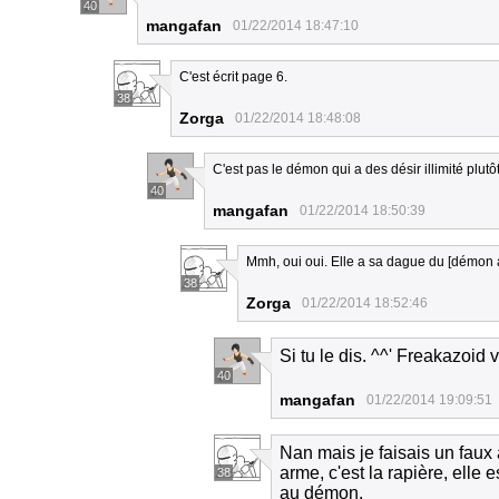
40
mangafan
01/22/2014 18:47:10
C'est écrit page 6.
38
Zorga
01/22/2014 18:48:08
C'est pas le démon qui a des désir illimité plutô
40
mangafan
01/22/2014 18:50:39
Mmh, oui oui. Elle a sa dague du [démon au
38
Zorga
01/22/2014 18:52:46
Si tu le dis. ^^' Freakazoid v
40
mangafan
01/22/2014 19:09:51
Nan mais je faisais un fau
arme, c'est la rapière, elle
38
au démon.