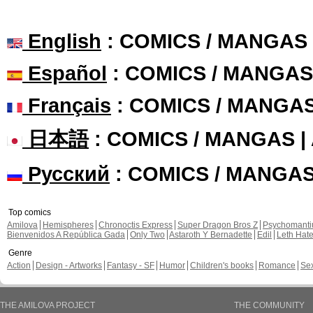
English
: COMICS / MANGAS
Español
: COMICS / MANGAS
Français
: COMICS / MANGA
日本語
: COMICS / MANGAS 
Русский
: COMICS / MANGA
Top comics
Amilova
Hemispheres
Chronoctis Express
Super Dragon Bros Z
Psychomant
Bienvenidos A República Gada
Only Two
Astaroth Y Bernadette
Edil
Leth Hat
Genre
Action
Design - Artworks
Fantasy - SF
Humor
Children's books
Romance
Se
THE AMILOVA PROJECT
THE COMMUNITY