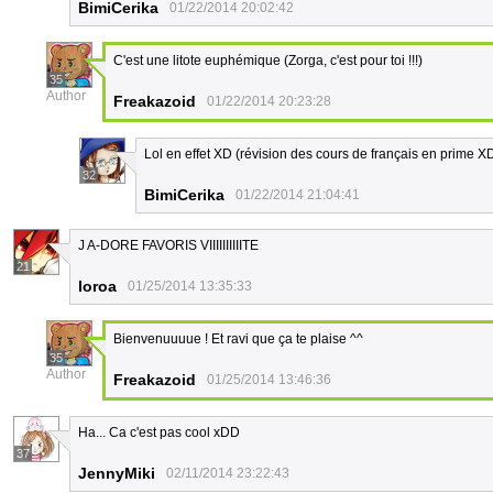
BimiCerika
01/22/2014 20:02:42
C'est une litote euphémique (Zorga, c'est pour toi !!!)
35
Author
Freakazoid
01/22/2014 20:23:28
Lol en effet XD (révision des cours de français en prime X
32
BimiCerika
01/22/2014 21:04:41
J A-DORE FAVORIS VIIIIIIIIIITE
21
loroa
01/25/2014 13:35:33
Bienvenuuuue ! Et ravi que ça te plaise ^^
35
Author
Freakazoid
01/25/2014 13:46:36
Ha... Ca c'est pas cool xDD
37
JennyMiki
02/11/2014 23:22:43