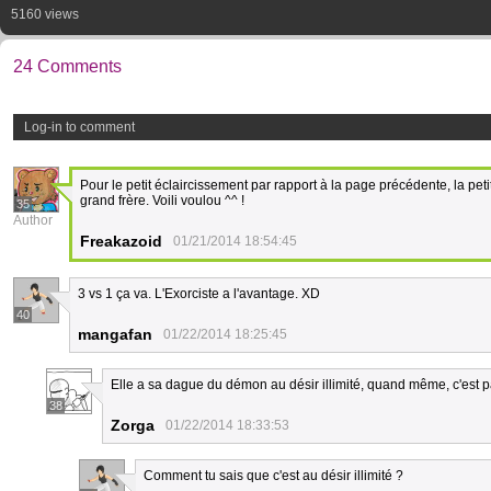
5160 views
24 Comments
Log-in to comment
Pour le petit éclaircissement par rapport à la page précédente, la peti
grand frère. Voili voulou ^^ !
35
Author
Freakazoid
01/21/2014 18:54:45
3 vs 1 ça va. L'Exorciste a l'avantage. XD
40
mangafan
01/22/2014 18:25:45
Elle a sa dague du démon au désir illimité, quand même, c'est 
38
Zorga
01/22/2014 18:33:53
Comment tu sais que c'est au désir illimité ?