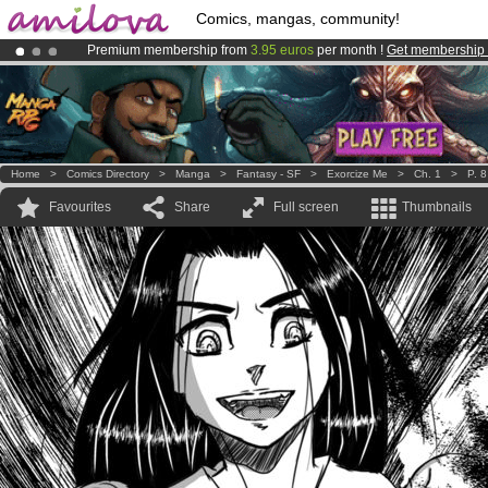
Comics, mangas, community!
Premium membership from
3.95 euros
per month !
Get membership
Already 100000
members
and 1000
comics & mangas!
.
Amilova
Kickstarter is now LIVE
!.
Home
>
Comics Directory
>
Manga
>
Fantasy - SF
>
Exorcize Me
>
Ch. 1
>
P. 8
Favourites
Share
Full screen
Thumbnails