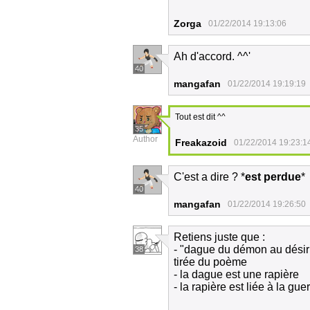
Zorga
01/22/2014 19:13:06
Ah d'accord. ^^'
40
mangafan
01/22/2014 19:19:19
Tout est dit ^^
35
Author
Freakazoid
01/22/2014 19:23:1
C'est a dire ? *
est perdue
*
40
mangafan
01/22/2014 19:26:50
Retiens juste que :
- "dague du démon au désir 
38
tirée du poème
- la dague est une rapière
- la rapière est liée à la g