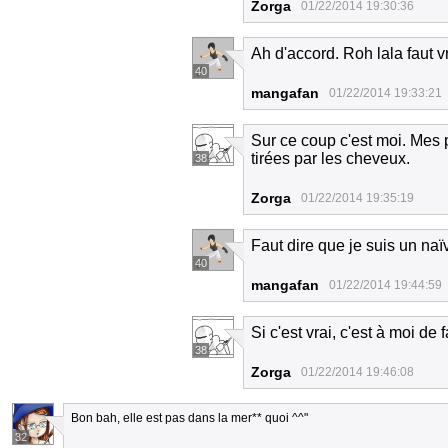
Zorga
01/22/2014 19:30:36
Ah d'accord. Roh lala faut vr
40
mangafan
01/22/2014 19:33:21
Sur ce coup c'est moi. Mes 
tirées par les cheveux.
38
Zorga
01/22/2014 19:35:19
Faut dire que je suis un naïv
40
mangafan
01/22/2014 19:44:59
Si c'est vrai, c'est à moi de f
38
Zorga
01/22/2014 19:46:08
Bon bah, elle est pas dans la mer** quoi ^^"
32