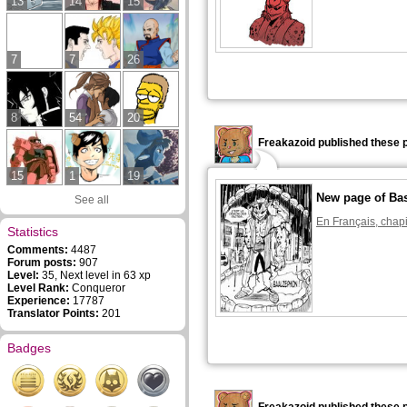
13
14
15
7
7
26
8
54
20
Freakazoid published these 
15
1
19
New page of Ba
See all
En Français, chapi
Statistics
Comments:
4487
Forum posts:
907
Level:
35, Next level in 63 xp
Level Rank:
Conqueror
Experience:
17787
Translator Points:
201
Badges