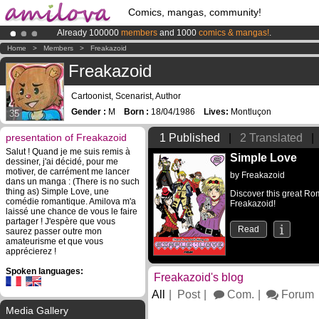
Comics, mangas, community!
Already 100000
members
and 1000
comics & mangas!
.
Premium membership from
3.95 euros
per month !
Get membership
Home
>
Members
>
Freakazoid
Amilova
Kickstarter is now LIVE
!.
Freakazoid
Cartoonist, Scenarist, Author
Gender :
M
Born :
18/04/1986
Lives:
Montluçon
35
presentation of Freakazoid
1 Published
|
2 Translated
|
Salut ! Quand je me suis remis à
Simple Love
dessiner, j'ai décidé, pour me
motiver, de carrément me lancer
by
Freakazoid
dans un manga : (There is no such
thing as) Simple Love, une
Discover this great Ro
comédie romantique. Amilova m'a
Freakazoid!
laissé une chance de vous le faire
partager ! J'espère que vous
Read
saurez passer outre mon
amateurisme et que vous
apprécierez !
Spoken languages:
Freakazoid's blog
All
Post
Com.
Forum
Media Gallery