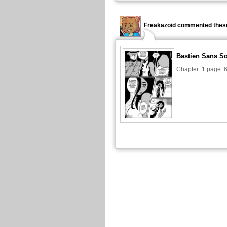
Freakazoid commented these
Bastien Sans S
Chapter: 1 page: 