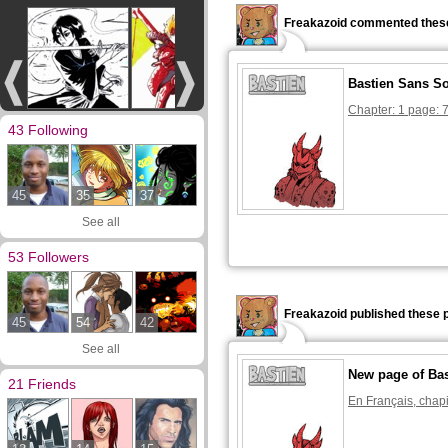
Freakazoid commented these
Bastien Sans S
Chapter: 1 page: 
43 Following
45
35
37
See all
53 Followers
Freakazoid published these 
45
54
42
See all
New page of Ba
21 Friends
En Français, chapi