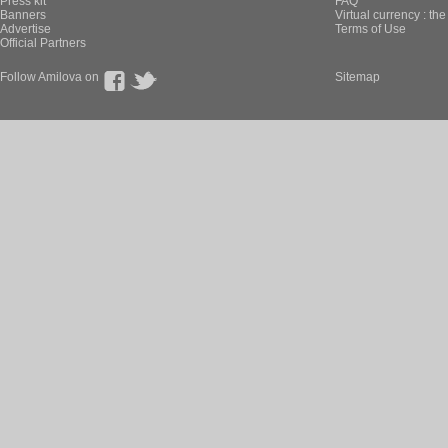
Press kit
FAQ
Banners
Virtual currency : th
Advertise
Terms of Use
Official Partners
Follow Amilova on
Sitemap