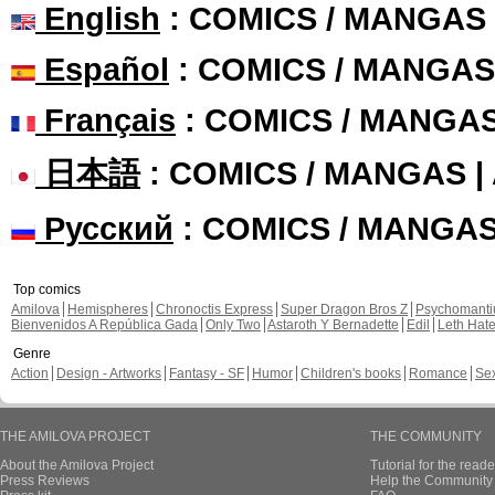
English
: COMICS / MANGAS
Español
: COMICS / MANGAS
Français
: COMICS / MANGA
日本語
: COMICS / MANGAS 
Русский
: COMICS / MANGA
Top comics
Amilova
Hemispheres
Chronoctis Express
Super Dragon Bros Z
Psychomant
Bienvenidos A República Gada
Only Two
Astaroth Y Bernadette
Edil
Leth Hat
Genre
Action
Design - Artworks
Fantasy - SF
Humor
Children's books
Romance
Se
THE AMILOVA PROJECT
THE COMMUNITY
About the Amilova Project
Tutorial for the reade
Press Reviews
Help the Community 