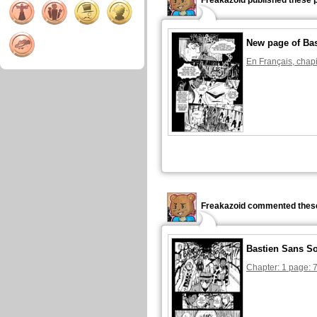
Freakazoid published these 
New page of Ba
En Français, chapi
Freakazoid commented these
Bastien Sans S
Chapter: 1 page: 