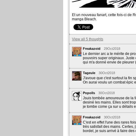
Et un nouveau fanart, cette fois-ci de
manga Bleach.
View all 5 thoughts
Freakazoid
29Oct2018
Le dernier arc a le mérite de p
pouvoirs super originaux. Juste 
qui m'a donné envie de pleurer 
Tageule
30Oct2018
J'avoue que c'est surtout la fin s
On aurai voulu un combat épic e
Popolls
30Oct2018
Jsuis tombée amoureuse de la fa
desiné les mains. Elles sont trop 
je tombe come ça sur u détails et
Freakazoid
30Oct2018
C'est en effet l'une des rares fo
très satisfait des mains. Certes,
bordel, je suis arrivé à faire des