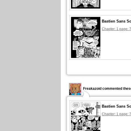
Bastien Sans S
Chapter: 1 page: 
Freakazoid commented these
Bastien Sans S
Chapter: 1 page: 