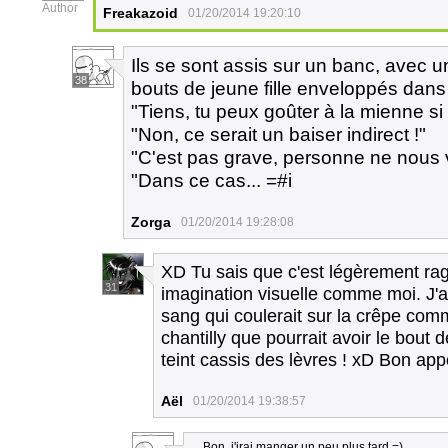
Author
Freakazoid
01/20/2014 19:20:10
Ils se sont assis sur un banc, avec u
38
bouts de jeune fille enveloppés dans 
"Tiens, tu peux goûter à la mienne si 
"Non, ce serait un baiser indirect !"
"C'est pas grave, personne ne nous v
"Dans ce cas... =#i
Zorga
01/20/2014 19:28:08
XD Tu sais que c'est légèrement ra
31
imagination visuelle comme moi. J'ai
sang qui coulerait sur la crêpe comme
chantilly que pourrait avoir le bout d
teint cassis des lèvres ! xD Bon appé
Aël
01/20/2014 19:38:57
... Bon, j'irai manger un peu plus tard =).