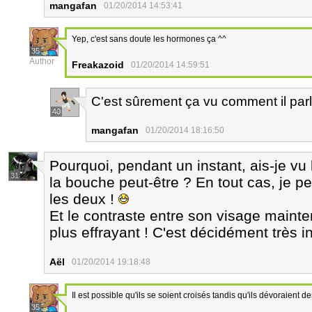
mangafan
01/20/2014 14:53:41
Yep, c'est sans doute les hormones ça ^^
35
Author
Freakazoid
01/20/2014 14:59:51
C'est sûrement ça vu comment il parl
40
mangafan
01/20/2014 18:16:50
Pourquoi, pendant un instant, ais-je vu
31
la bouche peut-être ? En tout cas, je pe
les deux !
Et le contraste entre son visage mainte
plus effrayant ! C'est décidément très in
Aël
01/20/2014 19:18:48
Il est possible qu'ils se soient croisés tandis qu'ils dévoraient de
35