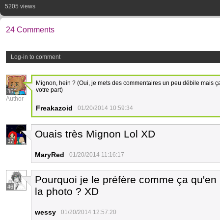
5205 views
24 Comments
Log-in to comment
Mignon, hein ? (Oui, je mets des commentaires un peu débile mais ç
votre part)
35
Author
Freakazoid
01/20/2014 10:59:34
Ouais très Mignon Lol XD
37
MaryRed
01/20/2014 11:16:17
Pourquoi je le préfère comme ça qu'e
46
la photo ? XD
wessy
01/20/2014 12:57:20