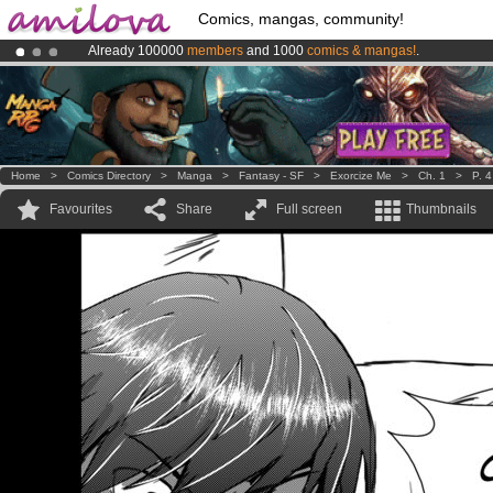
Comics, mangas, community!
Already 100000
members
and 1000
comics & mangas!
.
Amilova
Kickstarter is now LIVE
!.
Premium membership from
3.95 euros
per month !
Get membership
Home
>
Comics Directory
>
Manga
>
Fantasy - SF
>
Exorcize Me
>
Ch. 1
>
P. 4
Favourites
Share
Full screen
Thumbnails