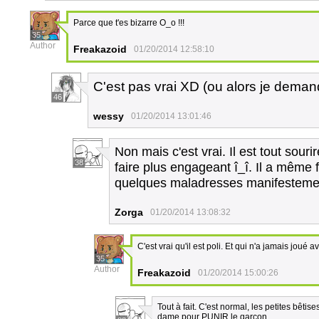
Parce que t'es bizarre O_o !!!
35
Author
Freakazoid
01/20/2014 12:58:10
C'est pas vrai XD (ou alors je dem
46
wessy
01/20/2014 13:01:46
Non mais c'est vrai. Il est tout sourir
38
faire plus engageant î_î. Il a même f
quelques maladresses manifesteme
Zorga
01/20/2014 13:08:32
C'est vrai qu'il est poli. Et qui n'a jamais joué 
35
Author
Freakazoid
01/20/2014 15:00:26
Tout à fait. C'est normal, les petites bêtise
dame pour PUNIR le garçon.