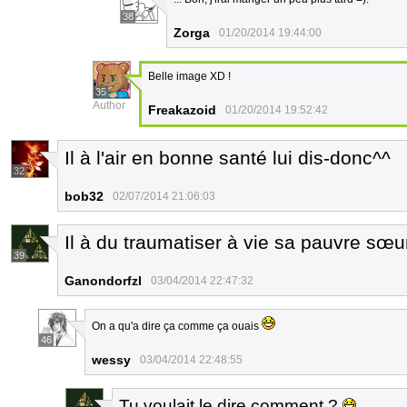
38
Zorga
01/20/2014 19:44:00
Belle image XD !
35
Author
Freakazoid
01/20/2014 19:52:42
Il à l'air en bonne santé lui dis-donc^^
32
bob32
02/07/2014 21:06:03
Il à du traumatiser à vie sa pauvre sœu
39
Ganondorfzl
03/04/2014 22:47:32
On a qu'a dire ça comme ça ouais
46
wessy
03/04/2014 22:48:55
Tu voulait le dire comment ?