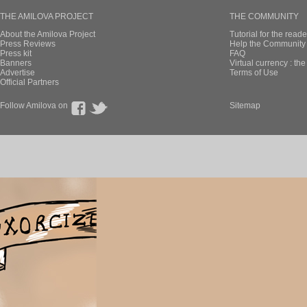
THE AMILOVA PROJECT
THE COMMUNITY
About the Amilova Project
Tutorial for the reade
Press Reviews
Help the Community 
Press kit
FAQ
Banners
Virtual currency : th
Advertise
Terms of Use
Official Partners
Follow Amilova on
Sitemap