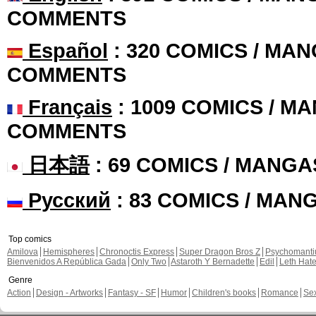
COMMENTS
Español
: 320 COMICS / MAN
COMMENTS
Français
: 1009 COMICS / MA
COMMENTS
日本語
: 69 COMICS / MANGA
Русский
: 83 COMICS / MAN
Top comics
Amilova
Hemispheres
Chronoctis Express
Super Dragon Bros Z
Psychomant
Bienvenidos A República Gada
Only Two
Astaroth Y Bernadette
Edil
Leth Hat
Genre
Action
Design - Artworks
Fantasy - SF
Humor
Children's books
Romance
Se