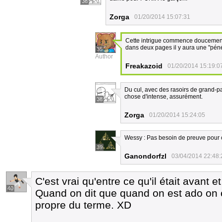
38
Zorga
01/20/2014 15:07:31
Cette intrigue commence doucement à
dans deux pages il y aura une "pénét
35
Author
Freakazoid
01/20/2014 15:19:0
Du cul, avec des rasoirs de grand-pa
chose d'intense, assurément.
38
Zorga
01/20/2014 15:24:05
Wessy : Pas besoin de preuve pour c
39
Ganondorfzl
03/04/2014 22:48:
C'est vrai qu'entre ce qu'il était avant et
40
Quand on dit que quand on est ado on 
propre du terme. XD