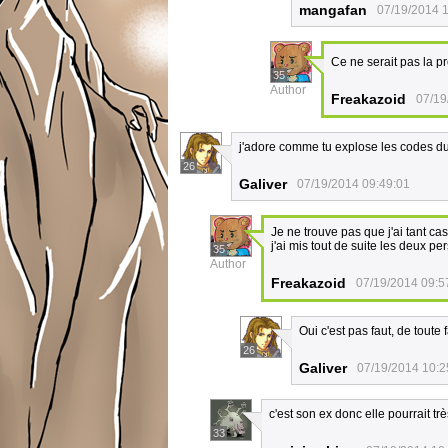
mangafan
07/19/2014 
Ce ne serait pas la 
35
Author
Freakazoid
07/19
j'adore comme tu explose les codes du
26
Galiver
07/19/2014 09:49:01
Je ne trouve pas que j'ai tant c
j'ai mis tout de suite les deux 
35
Author
Freakazoid
07/19/2014 09:5
Oui c'est pas faut, de toute 
26
Galiver
07/19/2014 10:2
c'est son ex donc elle pourrait tr
33