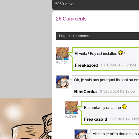
5059 views
26 Comments
Log-in to comment
Et voilà ! Fey est installée
!
35
Author
Freakazoid
07/18/2014 23:28:24
Oh, je sais pas pourquoi ils sont pu e
32
BimiCerika
07/19/2014 01:18:05
Et pourtant y en a une
35
Author
Freakazoid
07/19/2014 09:5
Ah bah je m'en doute bien