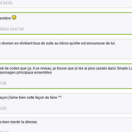
10:14:41
première
/2014 14:47:50
 shonen en révélant tous de suite au héros qu'elle est amoureuse de lui.
assé de codes que ça. A ce niveau, je trouve que je les ai plus cassés dans Simple 
personnages principaux ensembles
7:29
façon j'aime bien cette façon de faire ^^
5:22
ès bien mentir la déesse.