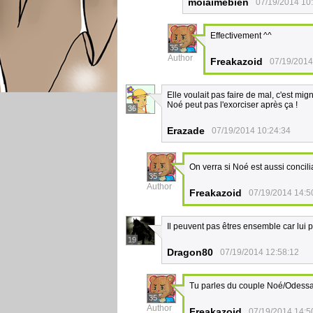
moiaimebien
07/19/2014 10
Effectivement ^^
35
Author
Freakazoid
07/19/2014
Elle voulait pas faire de mal, c'est mig
Noé peut pas l'exorciser après ça !
36
Erazade
07/19/2014 10:24:34
On verra si Noé est aussi concil
35
Author
Freakazoid
07/19/2014 14:5
Il peuvent pas êtres ensemble car lui pe
19
Dragon80
07/19/2014 12:58:12
Tu parles du couple Noé/Odess
35
Author
Freakazoid
07/19/2014 14:5