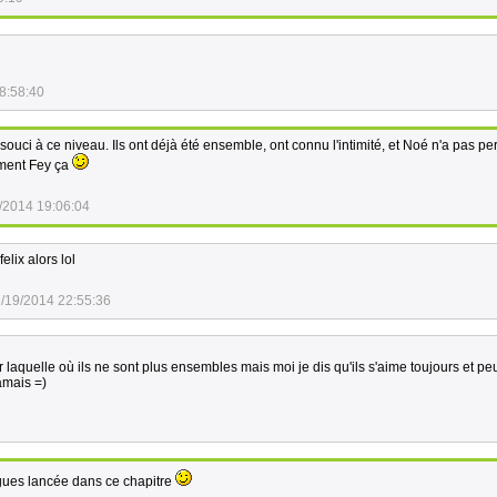
8:58:40
ouci à ce niveau. Ils ont déjà été ensemble, ont connu l'intimité, et Noé n'a pas pe
ement Fey ça
/2014 19:06:04
elix alors lol
/19/2014 22:55:36
 laquelle où ils ne sont plus ensembles mais moi je dis qu'ils s'aime toujours et peut
amais =)
trigues lancée dans ce chapitre