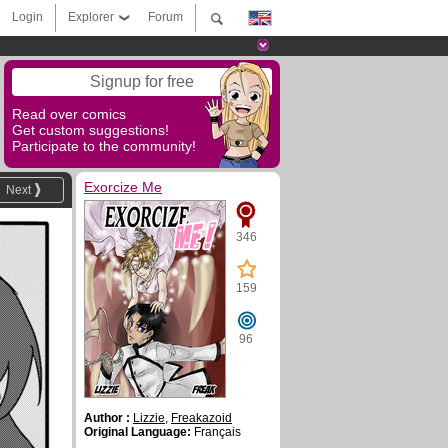
Login
Explorer
Forum
Signup for free
Read over comics
Get custom suggestions!
Participate to the community!
Exorcize Me
Next
346
159
96
Author :
Lizzie
,
Freakazoid
Original Language:
Français