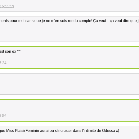
15:11:13
ents pour moi sans que je ne m'en sois rendu compte! Ça veut... ça veut dire que j
est son ex ^^
5:24
5:56
que Miss PlaisirFeminin aurai pu s'incruster dans l'intimité de Odessa x)