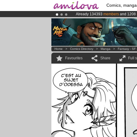
Comics, manga
Already 134393
members
and 1208
Amilova
Kickstarter is now LIVE
!.
Premium membership from
3.95 eur
Home
>
Comics Directory
>
Manga
>
Fantasy - SF
Favourites
Share
Full 