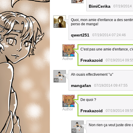
32
BimiCerika
07/19/2014 
Quoi, mon amie d'enfance a des sentim
perso de manga!
22
qwert251
07/19/2014 07:24:46
C'est pas une amie d'enfance, c'
35
Author
Freakazoid
07/19/2014 09:5
Ah ouais effectivement °u°
40
mangafan
07/19/2014 09:47:55
De quoi ?
35
Author
Freakazoid
07/19/2014 09:5
Non rien ça veut juste dire 
40