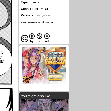
Type :
manga
Genre :
Fantasy - SF
Versions:
Français
exorcize-me.amilova.com
by
nc
nd
You might also like