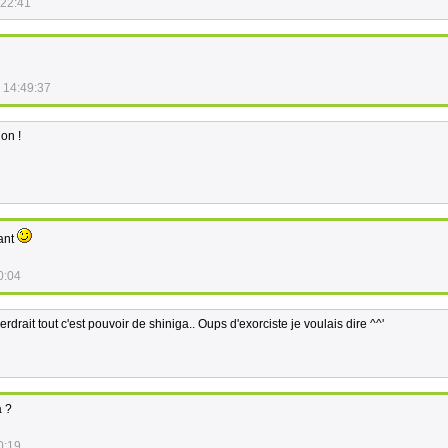
:22:41
 14:49:37
non !
iant
0:04
rdrait tout c'est pouvoir de shiniga.. Oups d'exorciste je voulais dire ^^'
a ?
0:19