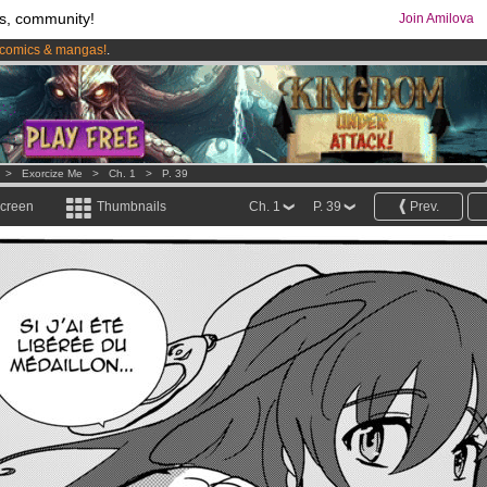
s, community!
Join Amilova
comics & mangas!
.
os
per month !
Get membership now
>
Exorcize Me
>
Ch. 1
>
P. 39
screen
Thumbnails
Ch. 1
P. 39
Prev.