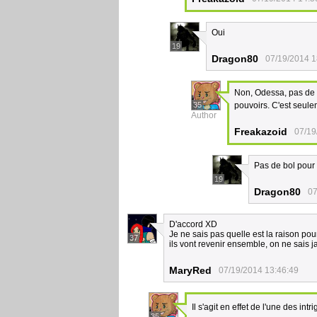
Oui
19
Dragon80
07/19/2014 1
Non, Odessa, pas de s
35
pouvoirs. C'est seul
Author
Freakazoid
07/19
Pas de bol pour f
19
Dragon80
07
D'accord XD
Je ne sais pas quelle est la raison pour
37
ils vont revenir ensemble, on ne sais j
MaryRed
07/19/2014 13:46:49
Il s'agit en effet de l'une des in
35