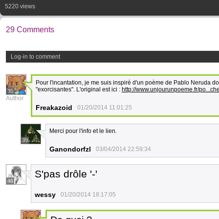
5220 views
29 Comments
Log-in to comment
Pour l'incantation, je me suis inspiré d'un poème de Pablo Neruda dont
"exorcisantes". L'original est ici :
http://www.unjourunpoeme.fr/po...ch
35
Author
Freakazoid
01/20/2014 11:01:25
Merci pour l'info et le lien.
39
Ganondorfzl
03/04/2014 22:59:34
S'pas drôle '-'
46
wessy
01/20/2014 18:17:05