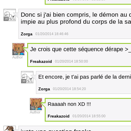
Donc si j'ai bien compris, le démon au d
38
impie au plus profond du corps de la s
Zorga
01/20/2014 18:46:46
Je crois que cette séquence dérape >_
35
Author
Freakazoid
01/20/2014 18:50:00
Et encore, je t'ai pas parlé de la der
38
Zorga
01/20/2014 18:54:20
Raaaah non XD !!!
35
Author
Freakazoid
01/20/2014 18:55:00