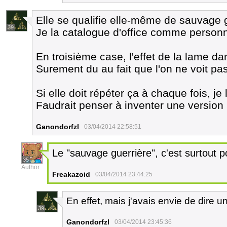
Elle se qualifie elle-même de sauvage 
39
Je la catalogue d'office comme person
En troisième case, l'effet de la lame d
Surement du au fait que l'on ne voit pa
Si elle doit répéter ça à chaque fois, je 
Faudrait penser à inventer une version
Ganondorfzl
03/04/2014 22:58:51
Le "sauvage guerrière", c'est surtout 
35
Author
Freakazoid
03/04/2014 23:44:25
En effet, mais j'avais envie de dire 
39
Ganondorfzl
03/04/2014 23:45:36