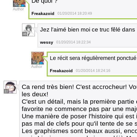
De quoi ?
35
Author
Freakazoid
01/20/2014 18:20:49
Jez l'aimé bien moi ce truc fêlé dan
46
wessy
01/20/2014 18:22:34
Le récit sera régulièrement ponctué 
35
Author
Freakazoid
01/20/2014 18:24:16
Ca rend très bien! C'est accrocheur! Vou
22
les deux!
C'est un détail, mais la première partie 
favorite ne commence pas par une maju
Une manière de poser l'histoire qui est
pas mal de clefs pour qu'il tente de se
Les graphismes sont beaux aussi, enco