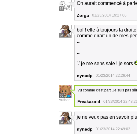
On aurait commencé à parler
38
Zorga
01/23/2014 19:27:06
bof ! elle à toujours la droite 
comme dirait un de mes pers
54
....
....
....
'.' je me sens sale ! je sors
nynadp
01/23/2014 22:26:44
Vu comme c'est parti, je suis pas sû
35
Author
Freakazoid
01/23/2014 22:48:2
je ne veux pas en savoir pl
54
nynadp
01/23/2014 22:49:03