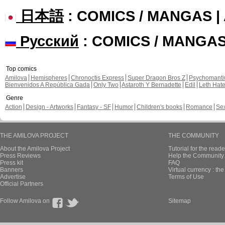
日本語
: COMICS / MANGAS 
Русский
: COMICS / MANGA
Top comics
Amilova
Hemispheres
Chronoctis Express
Super Dragon Bros Z
Psychomant
Bienvenidos A República Gada
Only Two
Astaroth Y Bernadette
Edil
Leth Hat
Genre
Action
Design - Artworks
Fantasy - SF
Humor
Children's books
Romance
Se
THE AMILOVA PROJECT
THE COMMUNITY
About the Amilova Project
Tutorial for the reade
Press Reviews
Help the Community 
Press kit
FAQ
Banners
Virtual currency : th
Advertise
Terms of Use
Official Partners
Follow Amilova on
Sitemap