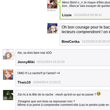
Merci Bimi! n_n Je risque d'être plu
bon...Mais je vais essayer de garde
26
Author
Lizzie
01/24/2014 00:36:41
Oh bon courage pour le bac b
lecteurs comprendront ! on
32
BimiCerika
01/24/2014 00:38:24
Aie, sa dois faire mal xDD
37
JennyMiki
02/11/2014 23:23:43
OMG !!! La vache!!! je l'aime!! <4
3
Thais10
03/04/2014 12:24:21
J'ai ris à la tête de la vache : meuh qu'est-ce qui se passe ?
39
J'imagine que son bras va repousser non ?
Même si je peine à comprendre comment elle à pu le perdre juste en 