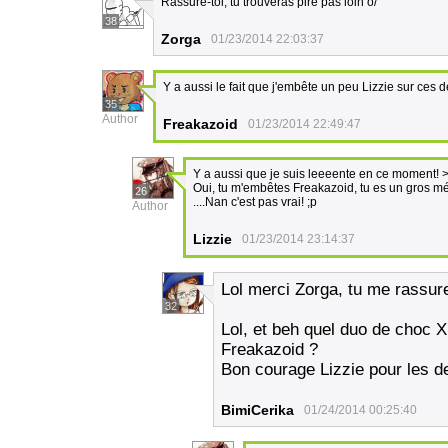
Rassure-toi, tu trouveras pire pas loin o/
38
Zorga
01/23/2014 22:03:37
Y a aussi le fait que j'embête un peu Lizzie sur ces
35
Author
Freakazoid
01/23/2014 22:49:47
Y a aussi que je suis leeeente en ce moment! 
Oui, tu m'embêtes Freakazoid, tu es un gros mé
26
....Nan c'est pas vrai! ;p
Author
Lizzie
01/23/2014 23:14:37
Lol merci Zorga, tu me rassure
32
Lol, et beh quel duo de choc XD
Freakazoid ?
Bon courage Lizzie pour les de
BimiCerika
01/24/2014 00:25:40