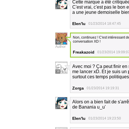
Cette marque a été critiquée
C'est vrai, c'est pas le bon e
26
a une jeune demoiselle bien
Elen'lu
01/23/2014 18:47:45
Non, continuez ! C'est intéressant d
conversation XD !
35
Author
Freakazoid
01/23/2014 19:09:0
Avec moi ? Ça peut finir en
me lancer xD. Et je suis un
38
surtout ces temps politiques
Zorga
01/23/2014 19:19:31
Alors on a bien fait de s'arrê
de Banania u_u'
26
Elen'lu
01/23/2014 19:23:50