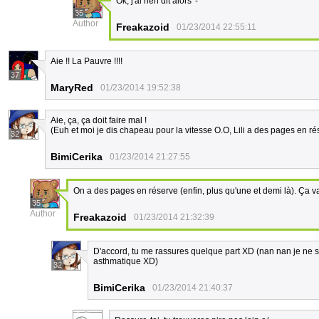
Ok, j'ai rien dit alors '-'
35
Author
Freakazoid
01/23/2014 22:55:11
Aie !! La Pauvre !!!!
37
MaryRed
01/23/2014 19:52:38
Aie, ça, ça doit faire mal !
(Euh et moi je dis chapeau pour la vitesse O.O, Lili a des pages en rés
32
BimiCerika
01/23/2014 21:27:55
On a des pages en réserve (enfin, plus qu'une et demi là). Ça v
35
Author
Freakazoid
01/23/2014 21:32:39
D'accord, tu me rassures quelque part XD (nan nan je ne 
asthmatique XD)
32
BimiCerika
01/23/2014 21:40:37