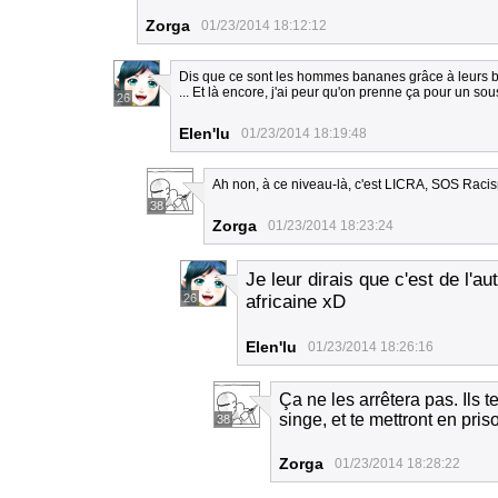
Zorga
01/23/2014 18:12:12
Dis que ce sont les hommes bananes grâce à leurs ban
... Et là encore, j'ai peur qu'on prenne ça pour un so
26
Elen'lu
01/23/2014 18:19:48
Ah non, à ce niveau-là, c'est LICRA, SOS Racism
38
Zorga
01/23/2014 18:23:24
Je leur dirais que c'est de l'au
26
africaine xD
Elen'lu
01/23/2014 18:26:16
Ça ne les arrêtera pas. Ils te
singe, et te mettront en pris
38
Zorga
01/23/2014 18:28:22