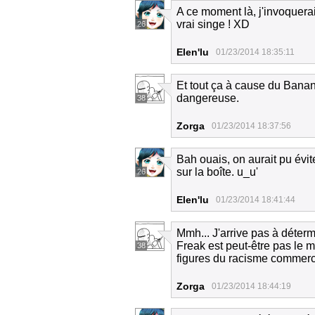
A ce moment là, j'invoquerai
vrai singe ! XD
26
Elen'lu
01/23/2014 18:35:11
Et tout ça à cause du Banan
dangereuse.
38
Zorga
01/23/2014 18:37:56
Bah ouais, on aurait pu éviter
sur la boîte. u_u'
26
Elen'lu
01/23/2014 18:41:44
Mmh... J'arrive pas à déterm
Freak est peut-être pas le m
38
figures du racisme commerc
Zorga
01/23/2014 18:44:19