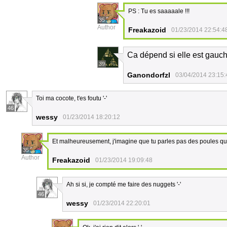
PS : Tu es saaaaale !!!
35
Author
Freakazoid
01/23/2014 22:54:4
Ca dépend si elle est gauch
39
Ganondorfzl
03/04/2014 23:15:
Toi ma cocote, t'es foutu '-'
46
wessy
01/23/2014 18:20:12
Et malheureusement, j'imagine que tu parles pas des poules qu
35
Author
Freakazoid
01/23/2014 19:09:48
Ah si si, je compté me faire des nuggets '-'
46
wessy
01/23/2014 22:20:01