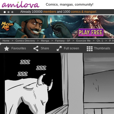
Comics, mangas, community!
Already 100000
members
and 1000
comics & mangas!
.
Amilova
Kickstarter is now LIVE
!.
Premium membership from
3.95 euros
per month !
Get membership
Home
>
Comics Directory
>
Manga
>
Fantasy - SF
>
Exorcize Me
>
Ch. 1
>
P. 9
Favourites
Share
Full screen
Thumbnails