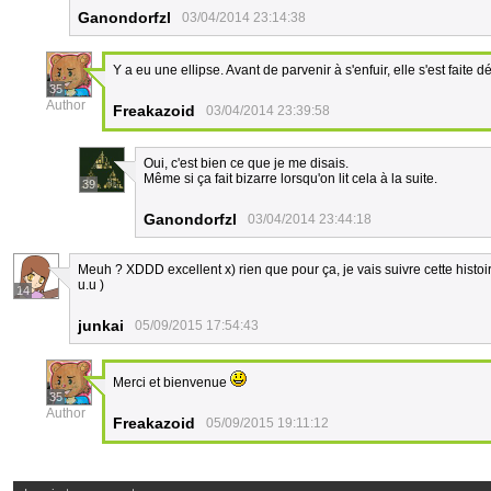
Ganondorfzl
03/04/2014 23:14:38
Y a eu une ellipse. Avant de parvenir à s'enfuir, elle s'est faite d
35
Author
Freakazoid
03/04/2014 23:39:58
Oui, c'est bien ce que je me disais.
Même si ça fait bizarre lorsqu'on lit cela à la suite.
39
Ganondorfzl
03/04/2014 23:44:18
Meuh ? XDDD excellent x) rien que pour ça, je vais suivre cette histoi
u.u )
14
junkai
05/09/2015 17:54:43
Merci et bienvenue
35
Author
Freakazoid
05/09/2015 19:11:12