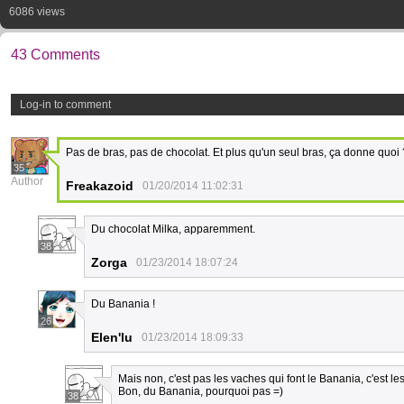
6086 views
43 Comments
Log-in to comment
Pas de bras, pas de chocolat. Et plus qu'un seul bras, ça donne quoi 
35
Author
Freakazoid
01/20/2014 11:02:31
Du chocolat Milka, apparemment.
38
Zorga
01/23/2014 18:07:24
Du Banania !
26
Elen'lu
01/23/2014 18:09:33
Mais non, c'est pas les vaches qui font le Banania, c'est les n
Bon, du Banania, pourquoi pas =)
38