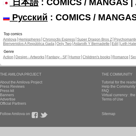
日本語
: COMICS / MANGAS 
Русский
: COMICS / MANGA
Top comics
Amilova
Hemispheres
Chronoctis Express
Super Dragon Bros Z
Psychomant
Bienvenidos A República Gada
Only Two
Astaroth Y Bernadette
Edil
Leth Hat
Genre
Action
Design - Artworks
Fantasy - SF
Humor
Children's books
Romance
Se
THE AMILOVA PROJECT
THE COMMUNITY
About the Amilova Project
Tutorial for the reade
Press Reviews
Help the Community 
Press kit
FAQ
Banners
Virtual currency : th
Advertise
Terms of Use
Official Partners
Follow Amilova on
Sitemap