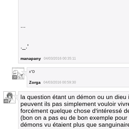
...
._.'
manapany
04/03/2016 00:35:11
x°D
38
Zorga
04/03/2016 00:59:30
la question étant un démon ou un dieu 
46
peuvent ils pas simplement vouloir vivre
forcément quelque chose d'intéressé de
(bon on a pas eu de bon exemple pour l
démons vu étaient plus que sanguinair