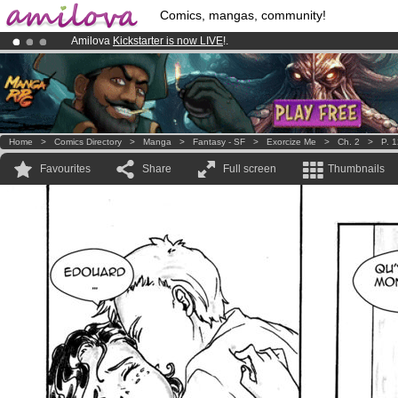
Comics, mangas, community!
Amilova
Kickstarter is now LIVE
!.
Premium membership from
3.95 euros
per month !
Get membership
Already 134393
members
and 1208
comics & mangas!
.
Home
>
Comics Directory
>
Manga
>
Fantasy - SF
>
Exorcize Me
>
Ch. 2
>
P. 
Favourites
Share
Full screen
Thumbnails