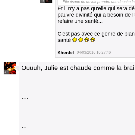
45
Elle risque de devoir prendre une douche fr
Et il n'y a pas qu'elle qui sera 
pauvre divinité qui a besoin de 
refaire une santé...
C'est pas avec ce genre de plan
santé
Khordel
04/03/2016 10:27:46
Ouuuh, Julie est chaude comme la brais
42
....
...