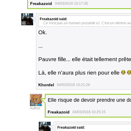
Freakazoid
04/03/2016 10:17:30
Freakazoid
said:
Ce n'est pas un humain possédé ici. C'est un démon a
45
Ok.
...
Pauvre fille... elle était tellement prête
Là, elle n'aura plus rien pour elle
Khordel
04/03/2016 10:21:26
Elle risque de devoir prendre une d
35
Author
Freakazoid
04/03/2016 10:25:15
Freakazoid
said: