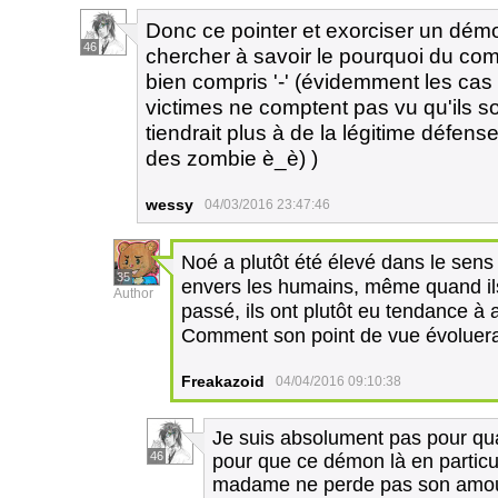
Donc ce pointer et exorciser un dé
46
chercher à savoir le pourquoi du com
bien compris '-' (évidemment les cas 
victimes ne comptent pas vu qu'ils so
tiendrait plus à de la légitime défe
des zombie è_è) )
wessy
04/03/2016 23:47:46
Noé a plutôt été élevé dans le sen
35
envers les humains, même quand ils 
Author
passé, ils ont plutôt eu tendance à 
Comment son point de vue évoluera-t
Freakazoid
04/04/2016 09:10:38
Je suis absolument pas pour qu
46
pour que ce démon là en particuli
madame ne perde pas son amour