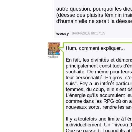
autre question, pourquoi les di
(déesse des plaisirs féminin insi
d'humain elle ne serait la déesse
wessy
04/04/2016 09:17:15
Hum, comment expliquer...
35
Author
En fait, les divinités et démon
principalement constitués d'éne
souhaite. De même pour leurs 
leur personnalité. En gros, c'e
suis". Fey a un intérêt particu
femmes, du coup, elle s'est 
L'énergie qu'ils accumulent le
comme dans les RPG où on acq
nouveaux sorts, rendre les an
Il y a toutefois une limite à l
individuellement. Un "niveau 9
Que se passe-t-il quand ils att