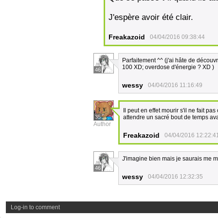
J'espère avoir été clair.
Freakazoid
04/04/2016 09:38:44
Parfaitement ^^ (j'ai hâte de découvr
100 XD; overdose d'énergie ? XD )
46
wessy
04/04/2016 11:16:49
Il peut en effet mourir s'il ne fait pas
35
attendre un sacré bout de temps ava
Author
Freakazoid
04/04/2016 12:22:4
J'imagine bien mais je saurais me mo
46
wessy
04/04/2016 12:32:35
Log-in to comment