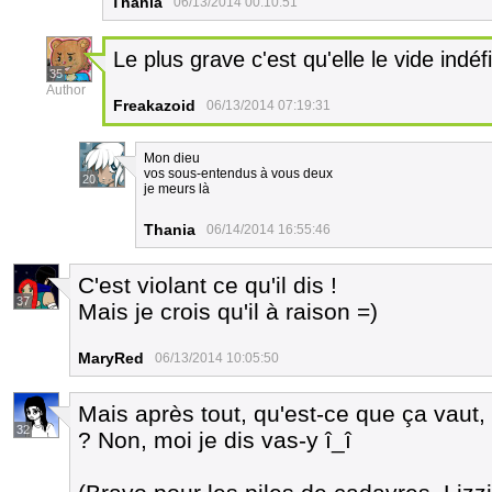
Thania
06/13/2014 00:10:51
Le plus grave c'est qu'elle le vide ind
35
Author
Freakazoid
06/13/2014 07:19:31
Mon dieu
vos sous-entendus à vous deux
20
je meurs là
Thania
06/14/2014 16:55:46
C'est violant ce qu'il dis !
37
Mais je crois qu'il à raison =)
MaryRed
06/13/2014 10:05:50
Mais après tout, qu'est-ce que ça vaut,
32
? Non, moi je dis vas-y î_î