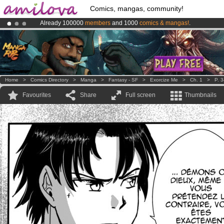
Comics, mangas, community!
Already 100000
members
and 1000
comics & mangas!
.
Premium membership from
3.95 euros
per month !
Get membership
Amilova
Kickstarter is now LIVE
!.
Home
>
Comics Directory
>
Manga
>
Fantasy - SF
>
Exorcize Me
>
Ch. 1
>
P. 
Favourites
Share
Full screen
Thumbnails