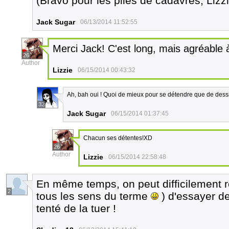
(Bravo pour les piles de cadavres, Lizz
Jack Sugar
06/13/2014 11:52:55
Merci Jack! C'est long, mais agréable à
26
Author
Lizzie
06/15/2014 00:43:32
Ah, bah oui ! Quoi de mieux pour se détendre que de dess
32
Jack Sugar
06/15/2014 01:37:45
Chacun ses détentes!XD
26
Author
Lizzie
06/15/2014 22:58:48
En même temps, on peut difficilement 
2
tous les sens du terme
) d'essayer de 
tenté de la tuer !