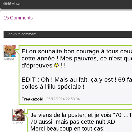
4946 views
15 Comments
Log-in to comment
Et on souhaite bon courage à tous ceux
35
cette année ! Mes pauvres, ce n'est qu
Author
d'épreuves
!!!
EDIT : Oh ! Mais au fait, ça y est ! 69 fav
colles à l'illu spéciale !
Freakazoid
06/12/2014 22:58:04
Je viens de la poster, et je vois "70"..
26
70 aussi, mais pas cette nuit!XD
Author
Merci beaucoup en tout cas!