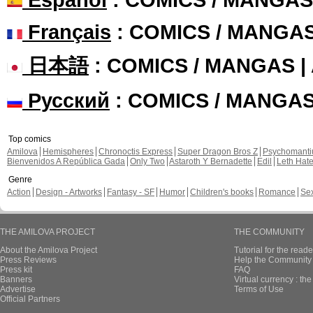
Français
: COMICS / MANGA
日本語
: COMICS / MANGAS 
Русский
: COMICS / MANGA
Top comics
Amilova
Hemispheres
Chronoctis Express
Super Dragon Bros Z
Psychomant
Bienvenidos A República Gada
Only Two
Astaroth Y Bernadette
Edil
Leth Hat
Genre
Action
Design - Artworks
Fantasy - SF
Humor
Children's books
Romance
Se
THE AMILOVA PROJECT
THE COMMUNITY
About the Amilova Project
Tutorial for the reade
Press Reviews
Help the Community 
Press kit
FAQ
Banners
Virtual currency : th
Advertise
Terms of Use
Official Partners