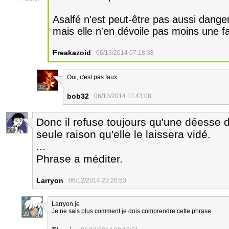
Asalfé n'est peut-être pas aussi dange
mais elle n'en dévoile pas moins une 
Freakazoid
06/13/2014 07:18:33
Oui, c'est pas faux.
32
bob32
06/13/2014 11:43:08
Donc il refuse toujours qu'une déesse du
27
seule raison qu'elle le laissera vidé.
...
Phrase a méditer.
Larryon
06/12/2014 23:20:53
Larryon je
Je ne sais plus comment je dois comprendre cette phrase.
20