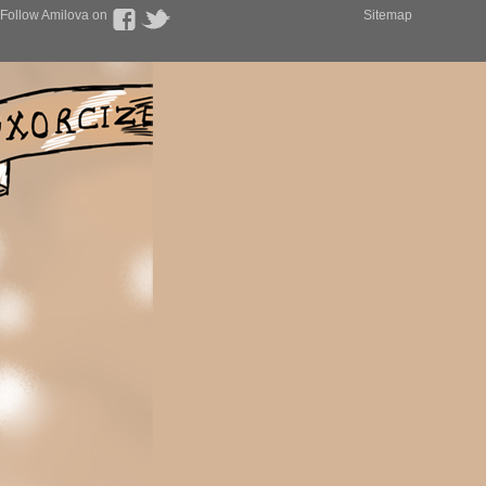
Follow Amilova on
Sitemap