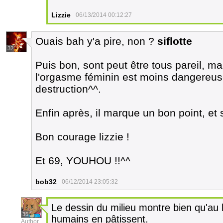
Lizzie
06/13/2014 00:12:27
Ouais bah y'a pire, non ?
siflotte
32
Puis bon, sont peut être tous pareil, m
l'orgasme féminin est moins dangereu
destruction^^.
Enfin après, il marque un bon point, et 
Bon courage lizzie !
Et 69, YOUHOU !!^^
bob32
06/12/2014 23:05:32
Le dessin du milieu montre bien qu'au
35
humains en pâtissent.
Author