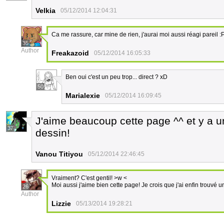
Velkia
05/12/2014 12:04:31
Ca me rassure, car mine de rien, j'aurai moi aussi réagi pareil :
35
Author
Freakazoid
05/12/2014 16:05:33
Ben oui c'est un peu trop... direct ? xD
50
Marialexie
05/12/2014 16:09:45
J'aime beaucoup cette page ^^ et y a u
37
dessin!
Vanou Titiyou
05/12/2014 22:46:45
Vraiment? C'est gentil! >w <
Moi aussi j'aime bien cette page! Je crois que j'ai enfin trouvé 
26
Author
Lizzie
05/13/2014 19:28:21