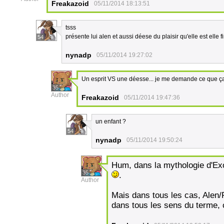
Freakazoid
05/11/2014 18:13:51
tsss
présente lui alen et aussi déese du plaisir qu'elle est elle 
54
nynadp
05/11/2014 19:27:02
Un esprit VS une déesse... je me demande ce que ça
35
Author
Freakazoid
05/11/2014 19:47:36
un enfant ?
54
nynadp
05/11/2014 19:50:24
Hum, dans la mythologie d'Exo
35
.
Author
Mais dans tous les cas, Alen/F
dans tous les sens du terme, 