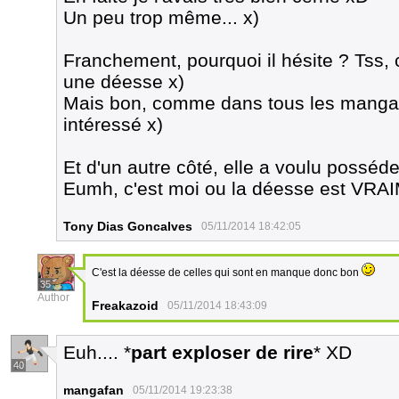
Un peu trop même... x)
Franchement, pourquoi il hésite ? Tss, c
une déesse x)
Mais bon, comme dans tous les mangas,
intéressé x)
Et d'un autre côté, elle a voulu posséde
Eumh, c'est moi ou la déesse est VR
Tony Dias Goncalves
05/11/2014 18:42:05
C'est la déesse de celles qui sont en manque donc bon
35
Author
Freakazoid
05/11/2014 18:43:09
Euh.... *
part exploser de rire
* XD
40
mangafan
05/11/2014 19:23:38