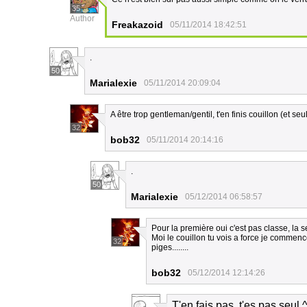
35
Author
Freakazoid
05/11/2014 18:42:51
.
50
Marialexie
05/11/2014 20:09:04
A être trop gentleman/gentil, t'en finis couillon (et se
32
bob32
05/11/2014 20:14:16
.
50
Marialexie
05/12/2014 06:58:57
Pour la première oui c'est pas classe, la s
Moi le couillon tu vois a force je commenc
32
piges........
bob32
05/12/2014 12:14:26
T'en fais pas, t'es pas seul ^