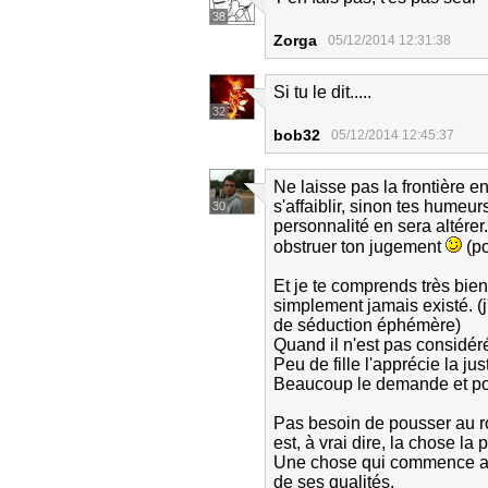
38
Zorga
05/12/2014 12:31:38
Si tu le dit.....
32
bob32
05/12/2014 12:45:37
Ne laisse pas la frontière e
s'affaiblir, sinon tes humeurs
30
personnalité en sera altérer
obstruer ton jugement
(po
Et je te comprends très bien
simplement jamais existé. (j'
de séduction éphémère)
Quand il n'est pas considéré
Peu de fille l'apprécie la jus
Beaucoup le demande et pour
Pas besoin de pousser au rom
est, à vrai dire, la chose la 
Une chose qui commence ave
de ses qualités.