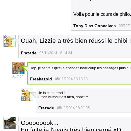
...
Voila pour le cours de philo,
Tony Dias Goncalves
05/12/2
Ouah, Lizzie a très bien réussi le chibi !
36
Erazade
05/11/2014 18:14:34
Yep, je sentais qu'elle attendait beaucoup les passages plus h
35
Author
Freakazoid
05/11/2014 18:18:28
Je la comprend !
Et ton humour est bien, donc ^^
36
Erazade
05/11/2014 18:21:05
Ooooooook...
30
En faite je l'avais très bien cerné xD