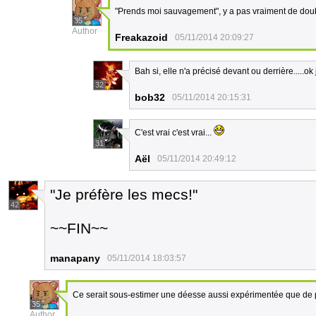
"Prends moi sauvagement", y a pas vraiment de dou
35
Author
Freakazoid
05/11/2014 20:09:27
Bah si, elle n'a précisé devant ou derrière.....ok
32
bob32
05/11/2014 20:15:31
C'est vrai c'est vrai...
31
Aël
05/11/2014 20:49:12
"Je préfère les mecs!"
42
~~FIN~~
manapany
05/11/2014 18:03:57
Ce serait sous-estimer une déesse aussi expérimentée que de 
35
Author