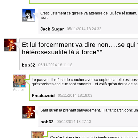
C'est justement ce qu'elle va attendre de lui, être résistant.
:sort:
32
Jack Sugar
05/11/2014 18:24:32
Et lui forcemment va dire non.....se qui
32
hétérosexualité là à force^^
bob32
05/11/2014 18:11:18
Le pauvre : il refuse de coucher avec sa copine car elle est p
qu'exorcistes et dieux sont ennemis... et voilà qu'on doute de s
35
Author
Freakazoid
05/11/2014 18:18:03
Sauf qu'en la prenant sauvagement, il la fait partir, donc 
32
bob32
05/11/2014 18:27:13
Ce n'est bien sûr pas aussi simple comme on le ver