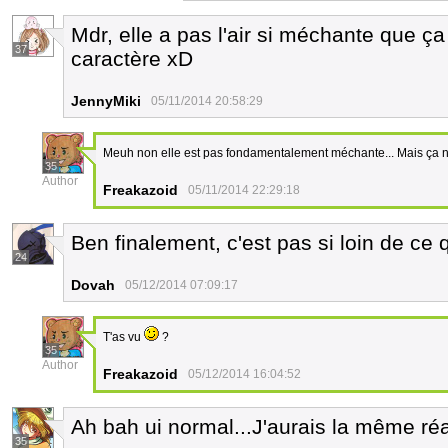
Mdr, elle a pas l'air si méchante que ça
37
caractère xD
JennyMiki
05/11/2014 20:58:29
Meuh non elle est pas fondamentalement méchante... Mais ça n
35
Author
Freakazoid
05/11/2014 22:29:18
Ben finalement, c'est pas si loin de ce
24
Dovah
05/12/2014 07:09:17
T'as vu
?
35
Author
Freakazoid
05/12/2014 16:04:52
Ah bah ui normal...J'aurais la même réa
35