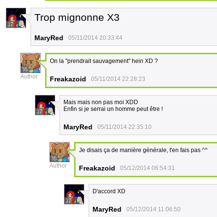
Trop mignonne X3
37
MaryRed
05/11/2014 20:33:44
On la "prendrait sauvagement" hein XD ?
35
Author
Freakazoid
05/11/2014 22:28:23
Mais mais non pas moi XDD
Enfin si je serrai un homme peut être !
37
MaryRed
05/11/2014 22:35:10
Je disais ça de manière générale, t'en fais pas ^^
35
Author
Freakazoid
05/12/2014 06:54:31
D'accord XD
37
MaryRed
05/12/2014 11:06:50