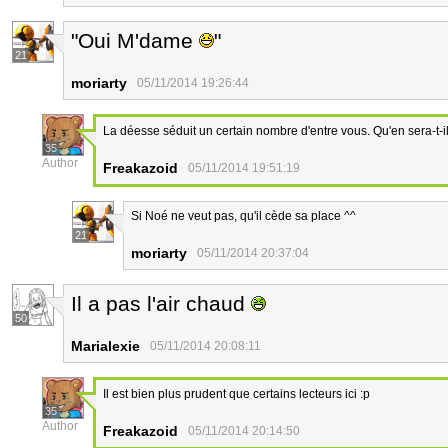
"Oui M'dame
"
21
moriarty
05/11/2014 19:26:44
La déesse séduit un certain nombre d'entre vous. Qu'en sera-t-i
35
Author
Freakazoid
05/11/2014 19:51:19
Si Noé ne veut pas, qu'il cède sa place ^^
21
moriarty
05/11/2014 20:37:04
Il a pas l'air chaud
50
Marialexie
05/11/2014 20:08:11
Il est bien plus prudent que certains lecteurs ici :p
35
Author
Freakazoid
05/11/2014 20:14:50