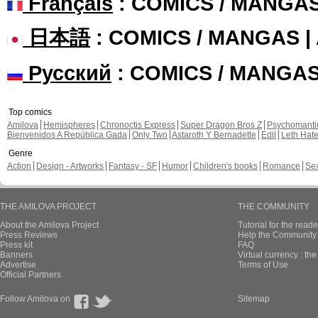
Français
: COMICS / MANGA
日本語
: COMICS / MANGAS 
Русский
: COMICS / MANGA
Top comics
Amilova
Hemispheres
Chronoctis Express
Super Dragon Bros Z
Psychomant
Bienvenidos A República Gada
Only Two
Astaroth Y Bernadette
Edil
Leth Hat
Genre
Action
Design - Artworks
Fantasy - SF
Humor
Children's books
Romance
Se
THE AMILOVA PROJECT
THE COMMUNITY
About the Amilova Project
Tutorial for the reade
Press Reviews
Help the Community 
Press kit
FAQ
Banners
Virtual currency : th
Advertise
Terms of Use
Official Partners
Follow Amilova on
Sitemap