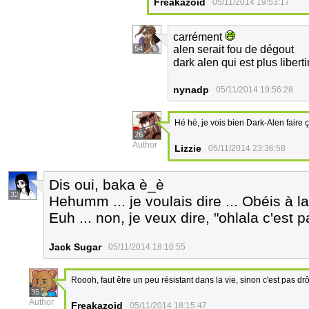
Freakazoid
05/11/2014 19:53:17
carrément
alen serait fou de dégout
54
dark alen qui est plus liber
nynadp
05/11/2014 19:56:28
Hé hé, je vois bien Dark-Alen faire
26
Author
Lizzie
05/11/2014 23:36:58
Dis oui, baka è_è
32
Hehumm ... je voulais dire ... Obéis à l
Euh ... non, je veux dire, "ohlala c'est 
Jack Sugar
05/11/2014 18:10:55
Roooh, faut être un peu résistant dans la vie, sinon c'est pas drô
35
Author
Freakazoid
05/11/2014 18:15:47