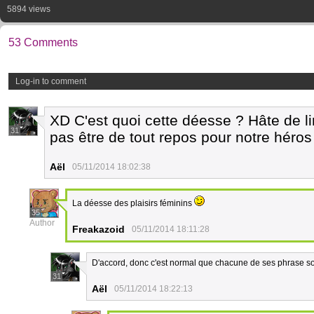
5894 views
53 Comments
Log-in to comment
XD C'est quoi cette déesse ? Hâte de li
31
pas être de tout repos pour notre héros
Aël
05/11/2014 18:02:38
La déesse des plaisirs féminins
35
Author
Freakazoid
05/11/2014 18:11:28
D'accord, donc c'est normal que chacune de ses phrase so
31
Aël
05/11/2014 18:22:13