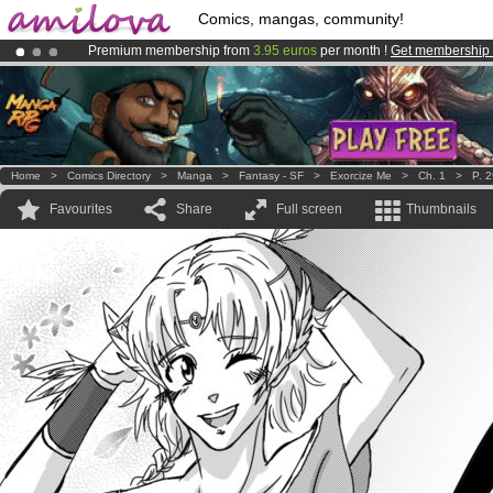
Comics, mangas, community!
Premium membership from
3.95 euros
per month !
Get membership
Amilova
Kickstarter is now LIVE
!.
Already 100000
members
and 1000
comics & mangas!
.
Home
>
Comics Directory
>
Manga
>
Fantasy - SF
>
Exorcize Me
>
Ch. 1
>
P. 
Favourites
Share
Full screen
Thumbnails