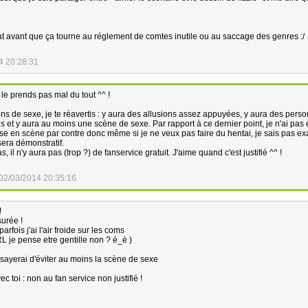
at avant que ça tourne au réglement de comtes inutile ou au saccage des genres :/
4 20:28:31
e le prends pas mal du tout ^^ !
ons de sexe, je te réavertis : y aura des allusions assez appuyées, y aura des per
 et y aura au moins une scène de sexe. Par rapport à ce dernier point, je n'ai pas
se en scène par contre donc même si je ne veux pas faire du hentai, je sais pas e
sera démonstratif.
, il n'y aura pas (trop ?) de fanservice gratuit. J'aime quand c'est justifié ^^ !
02/03/2014 20:35:16
!
surée !
arfois j'ai l'air froide sur les coms
RL je pense etre gentille non ? é_è )
ssayerai d'éviter au moins la scène de sexe
vec toi : non au fan service non justifié !