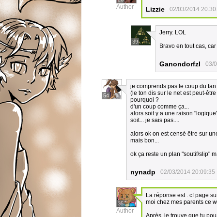
Author
Lizzie
02/03/2014 20:30
Jerry. LOL
39
Bravo en tout cas, car 
Ganondorfzl
03/0
je comprends pas le coup du fan s
(le ton dis sur le net est peut-êtr
54
pourquoi ?
d'un coup comme ça...
alors soit y a une raison "logique
soit... je sais pas....
alors ok on est censé être sur une 
mais bon...
ok ça reste un plan "soutif/slip"
nynadp
02/03/2014 20:09:35
La réponse est : cf page su
moi chez mes parents ce w
35
Author
Après, je trouve que tu p