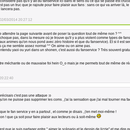
e considère pas qu'il y ait du fanservice ici dans le sens où ce qui se passe est crucia
t pas un truc que je rajoute pour faire plaisir aux fans : sans ce qui va arriver là, l
e lancera pas.
02/03/2014 20:27:12
re attendre la page suivante avant de poser la question tout de même non ? ^^
oque pas, dans la mesure où je trouve qu'il y a plus violent comme types de fanse
eaux animes qu'on nous pond avec zéro histoire et que du fanservice). Et si il est se
cas ça me semble assez normal ^^ On aime ou on aime pas.
ntendu yaoi ou yuri dans un shonen, c'est aussi du fanservice ? Très souvent gratu
être méchante ou de mauvaise foi hein O_o mais je me permets tout de même de réa
20:22:40
récisais c'est pas une attaque :o
u'on ne puisse pas supprimer les coms , j'ai la sensation que j'ai mal tourner ma f
 que le fan service y en a partout , et comme je disais , j'en met moi-même !
açon ! que ça soit pour faire plaisir aux lecteurs ou à soit-même
est que je suis partager entre " aimer le scènario et le dessin de lizzie" et me dire q