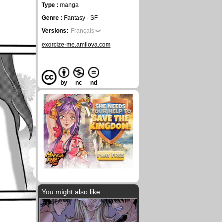
Type :
manga
Genre :
Fantasy - SF
Versions:
Français
exorcize-me.amilova.com
by
nc
nd
You might also like