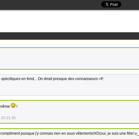
 spécifiques en fond... On dirait presque des connaisseurs =P.
d même
!
 20:21:30
compliment puisque j'y connais rien en sous vêtements!XD(oui, je suis une fille! u