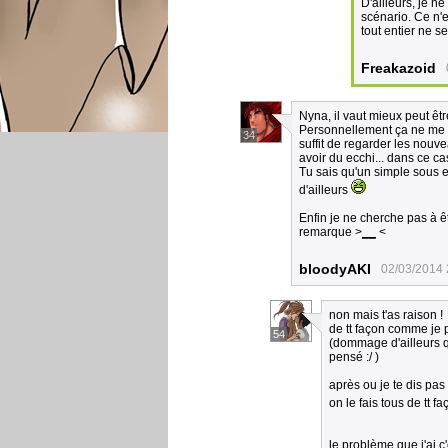
D'ailleurs, je n
scénario. Ce n'es
tout entier ne s
Freakazoid
Nyna, il vaut mieux peut êt
Personnellement ça ne me ch
34
suffit de regarder les nouv
avoir du ecchi... dans ce 
Tu sais qu'un simple sous e
d'ailleurs
Enfin je ne cherche pas à 
remarque >
__
<
bloodyAKI
02/03/2014 
non mais t'as raison !
de tt façon comme je p
54
(dommage d'ailleurs q
pensé :/ )
après ou je te dis pas
on le fais tous de tt f
le problème que j'ai c'