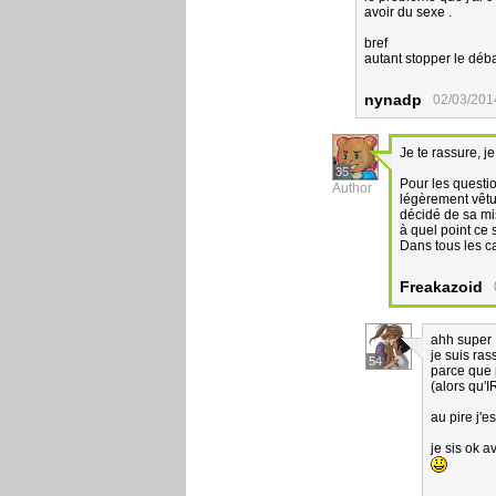
avoir du sexe .
bref
autant stopper le déb
nynadp
02/03/201
Je te rassure, j
35
Pour les questi
Author
légèrement vêtus
décidé de sa mi
à quel point ce 
Dans tous les cas
Freakazoid
ahh super 
je suis ras
54
parce que p
(alors qu'I
au pire j'e
je sis ok a