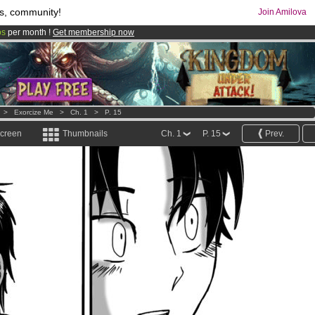
s, community!
Join Amilova
os
per month !
Get membership now
comics & mangas!
.
>
Exorcize Me
>
Ch. 1
>
P. 15
screen
Thumbnails
Ch. 1
P. 15
Prev.