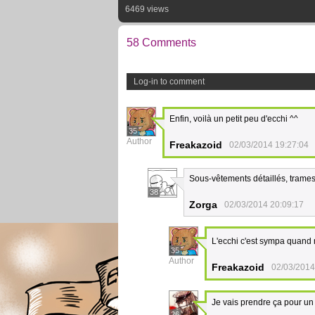
6469 views
58 Comments
Log-in to comment
Enfin, voilà un petit peu d'ecchi ^^
35
Author
Freakazoid
02/03/2014 19:27:04
Sous-vêtements détaillés, trames
38
Zorga
02/03/2014 20:09:17
L'ecchi c'est sympa quan
35
Author
Freakazoid
02/03/2014
Je vais prendre ça pour un 
26