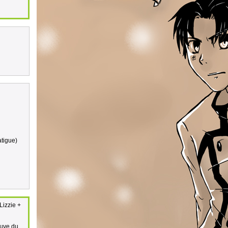
atigue)
Lizzie +
euve du