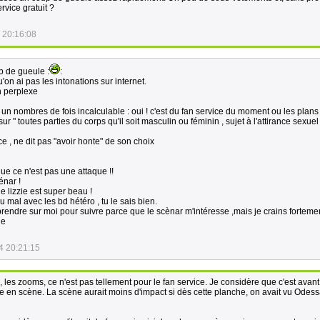
rvice gratuit ?
 20:16:08
p de gueule :
:
'on ai pas les intonations sur internet.
n perplexe
 un nombres de fois incalculable : oui ! c'est du fan service du moment ou les plan
r " toutes parties du corps qu'il soit masculin ou féminin , sujet à l'attirance sexuel 
ce , ne dit pas "avoir honte" de son choix
que ce n'est pas une attaque !!
énar !
e lizzie est super beau !
du mal avec les bd hétéro , tu le sais bien.
rendre sur moi pour suivre parce que le scènar m'intéresse ,mais je crains fortemen
ne
4 20:21:15
i, les zooms, ce n'est pas tellement pour le fan service. Je considère que c'est avant
e en scène. La scène aurait moins d'impact si dès cette planche, on avait vu Odes