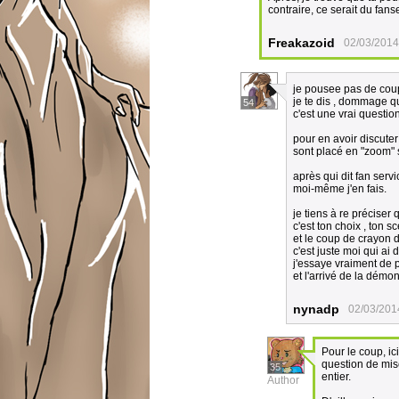
contraire, ce serait du fanse
Freakazoid
02/03/2014
je pousee pas de cou
je te dis , dommage qu
54
c'est une vrai questio
pour en avoir discuter
sont placé en "zoom" su
après qui dit fan servi
moi-même j'en fais.
je tiens à re préciser 
c'est ton choix , ton sc
et le coup de crayon d
c'est juste moi qui ai 
j'essaye vraiment de p
et l'arrivé de la démo
nynadp
02/03/201
Pour le coup, ic
question de mis
35
entier.
Author