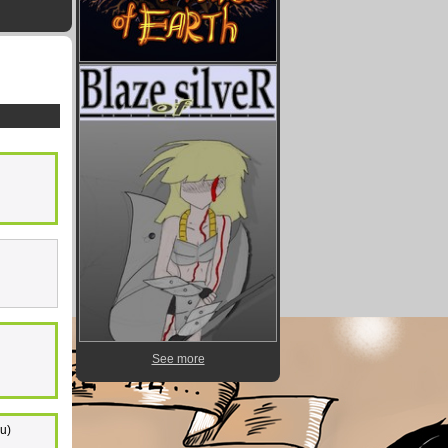
See more
_u)