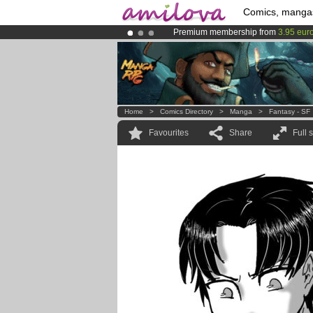
Comics, manga
Premium membership from
3.95 eur
Amilova
Kickstarter is now LIVE
!.
Already 100000
members
and 1000
Home
>
Comics Directory
>
Manga
>
Fantasy - SF
Favourites
Share
Full 