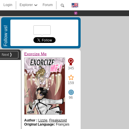
Login
Explorer
Forum
Follow us!
Exorcize Me
Next
345
159
96
Author :
Lizzie
,
Freakazoid
Original Language:
Français