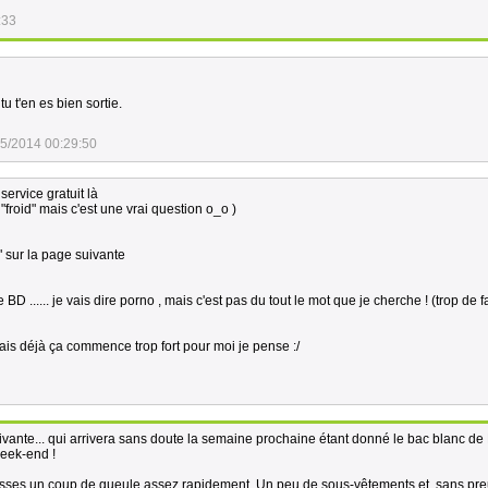
:33
tu t'en es bien sortie.
5/2014 00:29:50
ervice gratuit là
e "froid" mais c'est une vrai question o_o )
" sur la page suivante
BD ...... je vais dire porno , mais c'est pas du tout le mot que je cherche ! (trop de f
 mais déjà ça commence trop fort pour moi je pense :/
ivante... qui arrivera sans doute la semaine prochaine étant donné le bac blanc de 
eek-end !
ousses un coup de gueule assez rapidement. Un peu de sous-vêtements et, sans pr