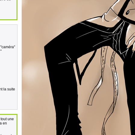
s "caméra"
"
t la suite
 tout une
sa en