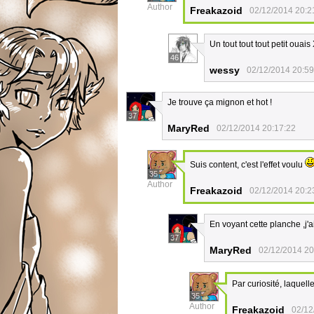
Author
Freakazoid
02/12/2014 20:2
Un tout tout tout petit ouais
46
wessy
02/12/2014 20:59
Je trouve ça mignon et hot !
37
MaryRed
02/12/2014 20:17:22
Suis content, c'est l'effet voulu
35
Author
Freakazoid
02/12/2014 20:2
En voyant cette planche ,j'
37
MaryRed
02/12/2014 20
Par curiosité, laquell
35
Author
Freakazoid
02/12