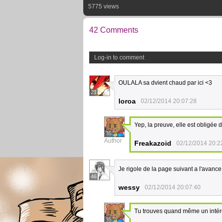
5775 views
42 Comments
Log-in to comment
OULALA sa dvient chaud par ici <3
21
loroa
02/12/2014 20:07:28
Yep, la preuve, elle est obligée 
35
Author
Freakazoid
02/12/2014 20:2
Je rigole de la page suivant a l'avanc
46
wessy
02/12/2014 20:07:40
Tu trouves quand même un intérêt
35