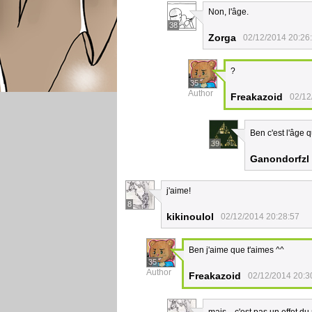
Non, l'âge.
38
Zorga
02/12/2014 20:26
?
35
Author
Freakazoid
02/12
Ben c'est l'âge 
39
Ganondorfzl
j'aime!
8
kikinoulol
02/12/2014 20:28:57
Ben j'aime que t'aimes ^^
35
Author
Freakazoid
02/12/2014 20:3