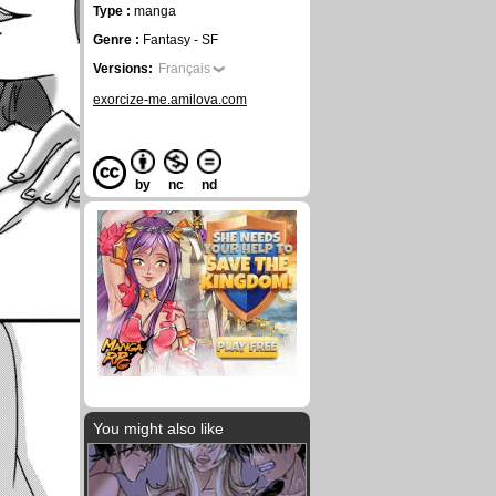
Type :
manga
Genre :
Fantasy - SF
Versions:
Français
exorcize-me.amilova.com
by
nc
nd
You might also like