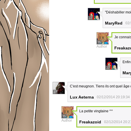
"Déshabiller mo
37
MaryRed
02/
Je connais
35
Author
Freakaz
Enfin
37
Mar
C'est meugnon. Tiens ils ont quel âge 
27
Lux Aeterna
02/12/2014 20:19:34
La petite vingtaine ^^
35
Author
Freakazoid
02/12/2014 20:2