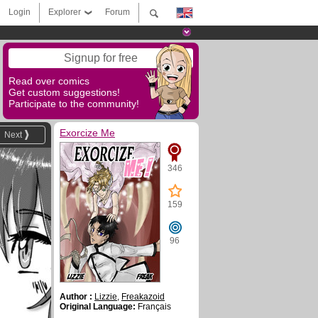
Login
Explorer
Forum
Signup for free
Read over comics
Get custom suggestions!
Participate to the community!
Exorcize Me
Next
346
159
96
Author :
Lizzie
,
Freakazoid
Original Language:
Français