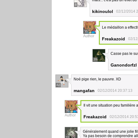
mais... c'est pas un effet d
8
kikinoulol
02/12/2014 
Le médaillon a effect
35
Author
Freakazoid
02/12
Casse pas le su
39
Ganondorfzl
Noé pige rien, le pauvre. XD
40
mangafan
02/12/2014 20:37:13
Il vit une situation peu familière
35
Author
Freakazoid
02/12/2014 20:5
Généralement quand une jolie fille 
Ya pas besoin de comprendre all
33