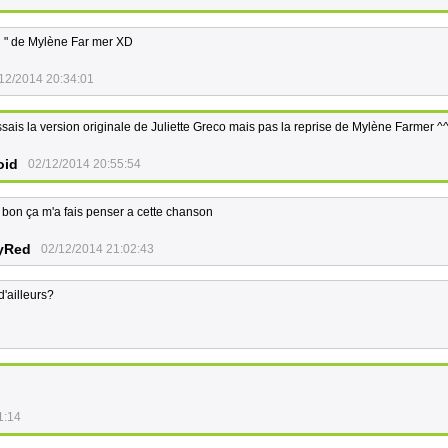
i " de Mylène Far mer XD
12/2014 20:34:01
sais la version originale de Juliette Greco mais pas la reprise de Mylène Farmer ^
oid
02/12/2014 20:55:54
 bon ça m'a fais penser a cette chanson
yRed
02/12/2014 21:02:43
d'ailleurs?
1:14