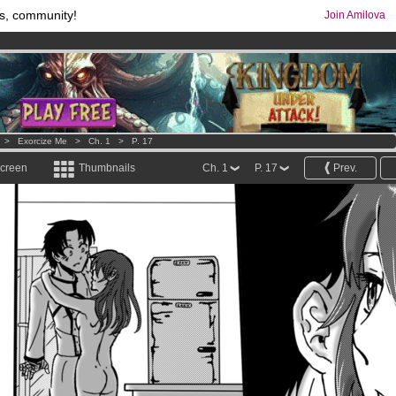
s, community!
Join Amilova
os
per month !
Get membership now
comics & mangas!
.
>
Exorcize Me
>
Ch. 1
>
P. 17
screen
Thumbnails
Ch. 1
P. 17
Prev.