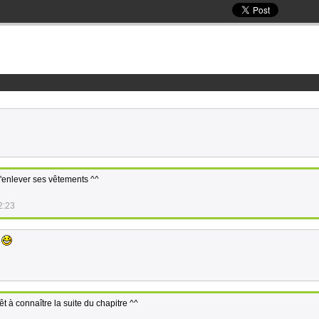
d'enlever ses vêtements ^^
2:23
e
 à connaître la suite du chapitre ^^