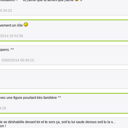
u médaillon ? ^^ et j'aime que tu aimes que j'aime
:P
20:34:23
ivement un rôle
/2014 20:52:56
spens. ^^
03/05/2014 00:49:10
 avec une figure pourtant très familière ^^
3:19
se déshabille devant toi et te sors ça, soit tu lui saute dessus soit tu la s...
on !