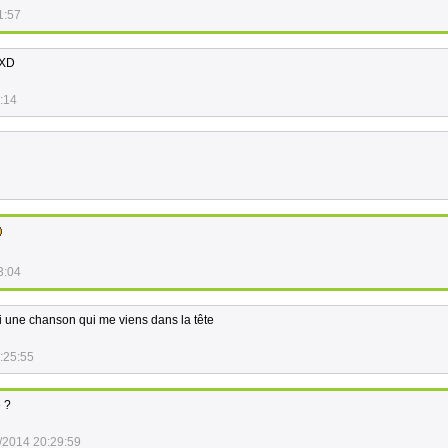
1:57
 XD
:14
3:04
ai une chanson qui me viens dans la tête
:25:55
e ?
/2014 20:29:59