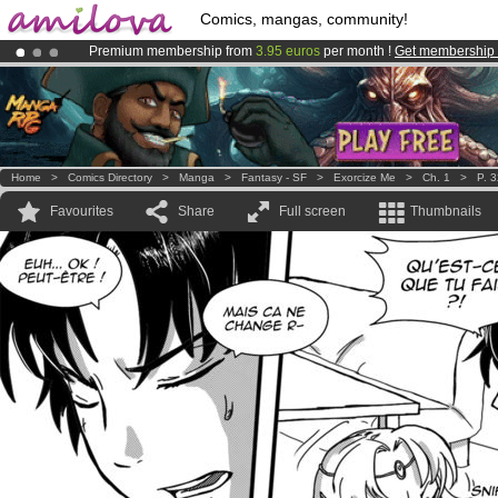
Comics, mangas, community!
Premium membership from
3.95 euros
per month !
Get membership
Amilova
Kickstarter is now LIVE
!.
Already 100000
members
and 1000
comics & mangas!
.
Home
>
Comics Directory
>
Manga
>
Fantasy - SF
>
Exorcize Me
>
Ch. 1
>
P. 
Favourites
Share
Full screen
Thumbnails