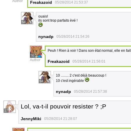
Author
Freakazoid
05/28/2014 21:53:37
ouais!
ils sont trop parfaits èvé !
54
nynadp
05/28/2014 21:54:26
Peuh ! Rien à voir ! Dans son état normal, elle en fa
35
Author
Freakazoid
05/28/2014 21:56:01
10 ......... 2 c'est déjà beaucoup !
10 c'est ingérable
54
nynadp
05/28/2014 21:57:38
Lol, va-t-il pouvoir resister ? ;P
37
JennyMiki
05/28/2014 21:28:07