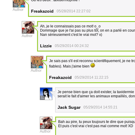
Ou les deux : taxidermophile !
35
Author
Freakazoid
05/28/2014 22:27:02
Ah, je le connaissais pas ce mot! o_o
Dommage que je l'ai pas su plus tôt, on en a parlé en co
26
Nan sérieusement c'est le vrai mot? x)
Author
Lizzie
05/29/2014 00:24:32
Je sais pas s'il est reconnu scientifiquement, je ne 
35
fiables). Mais j'aime bien
Author
Freakazoid
05/29/2014 11:22:15
Je pense bien que ça doit exister, la taxidermie
serait le fait d'aimer les animaux empaillés, do
32
Jack Sugar
05/29/2014 14:55:21
Bah au pire, tu peux toujours te dire que puisque 
Et puis c'est vrai c'est pas mal comme mot! XD
26
Author