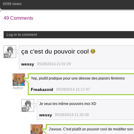
6099 views
49 Comments
Log-in to comment
ça c'est du pouvoir cool
46
wessy
05/28/2014 21:02:29
Yep, plutôt pratique pour une déesse des plaisirs féminins
35
Author
Freakazoid
05/28/2014 21:17:47
Je veux les même pouvoirs moi XD
46
wessy
05/28/2014 21:20:39
J'avoue. C'est plutôt un pouvoir cool de modifier son