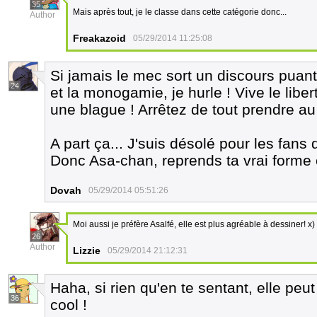
35
Mais après tout, je le classe dans cette catégorie donc...
Author
Freakazoid
05/29/2014 11:25:08
Si jamais le mec sort un discours puant l
24
et la monogamie, je hurle ! Vive le liber
une blague ! Arrêtez de tout prendre au
A part ça... J'suis désolé pour les fans
Donc Asa-chan, reprends ta vrai forme e
Dovah
05/29/2014 05:51:26
Moi aussi je préfère Asalfé, elle est plus agréable à dessiner! x)
26
Author
Lizzie
05/29/2014 21:12:31
Haha, si rien qu'en te sentant, elle peut 
36
cool !