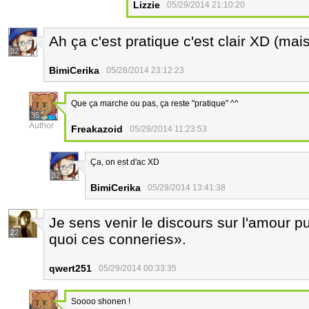
Lizzie
05/29/2014 21:10:20
Ah ça c'est pratique c'est clair XD (mai
32
BimiCerika
05/28/2014 23:12:23
Que ça marche ou pas, ça reste "pratique" ^^
35
Author
Freakazoid
05/29/2014 11:23:53
Ça, on est d'ac XD
32
BimiCerika
05/29/2014 13:41:38
Je sens venir le discours sur l'amour pu
22
quoi ces conneries».
qwert251
05/29/2014 00:33:35
Soooo shonen !