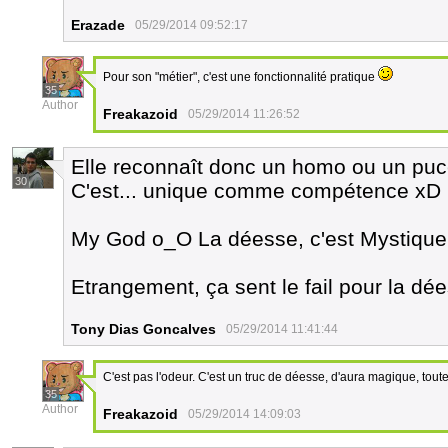
Erazade
05/29/2014 09:52:17
Pour son "métier", c'est une fonctionnalité pratique
35
Author
Freakazoid
05/29/2014 11:26:52
Elle reconnaît donc un homo ou un puc
30
C'est... unique comme compétence xD
My God o_O La déesse, c'est Mystique
Etrangement, ça sent le fail pour la dé
Tony Dias Goncalves
05/29/2014 11:41:44
C'est pas l'odeur. C'est un truc de déesse, d'aura magique, tout
35
Author
Freakazoid
05/29/2014 14:09:03