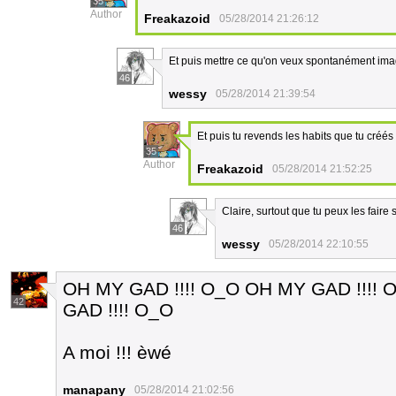
35
Author
Freakazoid
05/28/2014 21:26:12
Et puis mettre ce qu'on veux spontanément ima
46
wessy
05/28/2014 21:39:54
Et puis tu revends les habits que tu créés a
35
Author
Freakazoid
05/28/2014 21:52:25
Claire, surtout que tu peux les fair
46
wessy
05/28/2014 22:10:55
OH MY GAD !!!! O_O OH MY GAD !!!! 
42
GAD !!!! O_O
A moi !!! èwé
manapany
05/28/2014 21:02:56