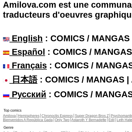
Amilova.com est une communauté
traducteurs d'oeuvres graphiqu
English
: COMICS / MANGAS
Español
: COMICS / MANGAS
Français
: COMICS / MANGA
日本語
: COMICS / MANGAS 
Русский
: COMICS / MANGA
Top comics
Amilova
Hemispheres
Chronoctis Express
Super Dragon Bros Z
Psychomant
Bienvenidos A República Gada
Only Two
Astaroth Y Bernadette
Edil
Leth Hat
Genre