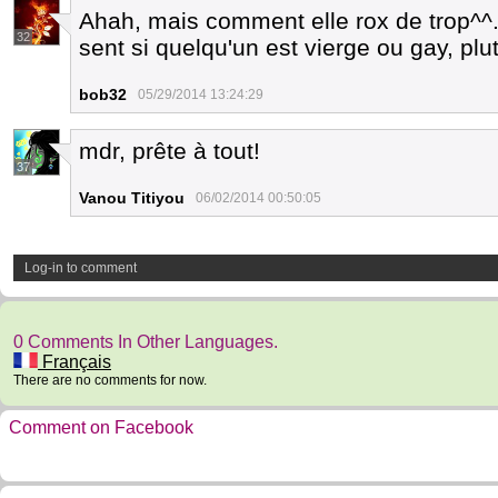
Ahah, mais comment elle rox de trop^^. P
32
sent si quelqu'un est vierge ou gay, plu
bob32
05/29/2014 13:24:29
mdr, prête à tout!
37
Vanou Titiyou
06/02/2014 00:50:05
Log-in to comment
0 Comments In Other Languages.
Français
There are no comments for now.
Comment on Facebook