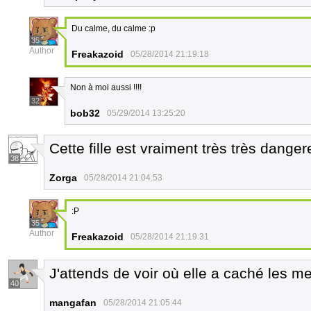
Du calme, du calme :p
35
Author
Freakazoid
05/28/2014 21:19:18
Non à moi aussi !!!!
32
bob32
05/29/2014 13:25:20
Cette fille est vraiment très très dange
38
Zorga
05/28/2014 21:04:53
:P
35
Author
Freakazoid
05/28/2014 21:19:31
J'attends de voir où elle a caché les m
40
mangafan
05/28/2014 21:05:44