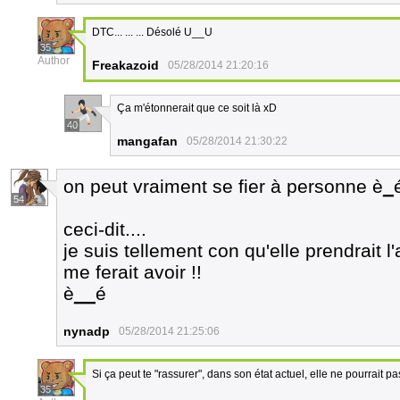
DTC... ... ... Désolé U__U
35
Author
Freakazoid
05/28/2014 21:20:16
Ça m'étonnerait que ce soit là xD
40
mangafan
05/28/2014 21:30:22
on peut vraiment se fier à personne è
_
54
ceci-dit....
je suis tellement con qu'elle prendrait l
me ferait avoir !!
è
__
é
nynadp
05/28/2014 21:25:06
Si ça peut te "rassurer", dans son état actuel, elle ne pourrait p
35