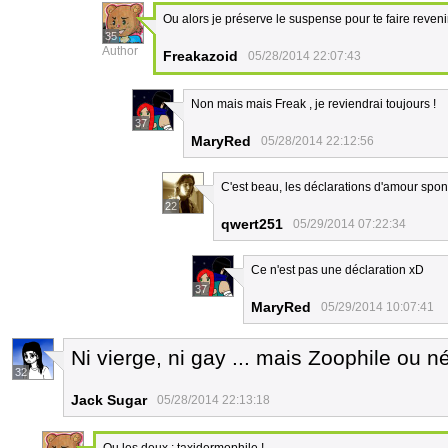
Ou alors je préserve le suspense pour te faire revenir
35
Author
Freakazoid
05/28/2014 22:07:43
Non mais mais Freak , je reviendrai toujours !
37
MaryRed
05/28/2014 22:12:56
C'est beau, les déclarations d'amour spo
22
qwert251
05/29/2014 07:22:34
Ce n'est pas une déclaration xD
37
MaryRed
05/29/2014 10:07:41
Ni vierge, ni gay ... mais Zoophile ou n
32
Jack Sugar
05/28/2014 22:13:18