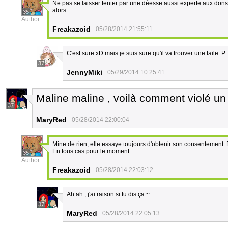
Ne pas se laisser tenter par une déesse aussi experte aux don
alors...
35
Author
Freakazoid
05/28/2014 21:55:11
C'est sure xD mais je suis sure qu'il va trouver une faile :P
37
JennyMiki
05/29/2014 10:25:41
Maline maline , voilà comment violé u
37
MaryRed
05/28/2014 22:00:04
Mine de rien, elle essaye toujours d'obtenir son consentement. Ell
En tous cas pour le moment...
35
Author
Freakazoid
05/28/2014 22:03:12
Ah ah , j'ai raison si tu dis ça ~
37
MaryRed
05/28/2014 22:05:13