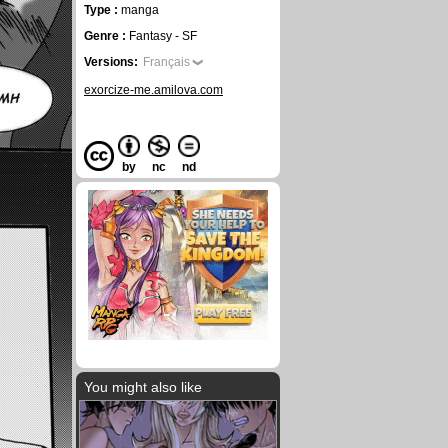
Type :
manga
Genre :
Fantasy - SF
Versions:
Français
exorcize-me.amilova.com
by
nc
nd
You might also like