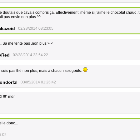
 doutais que t'avais compris ça. Effectivement, même si j'aime le chocolat chaud, t
ait pas envie non plus ^^
akazoid
02/28/2014 08:23:05
. Sa me tente pas ,non plus > <
yRed
02/28/2014 23:54:22
 suis pas thé non plus, mais à chacun ses goûts.
ondorfzl
03/05/2014 01:26:42
 !!!" mdr
elle donc...
5:02