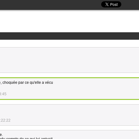
, choquée par ce qu'elle a vécu
8:45
:22:22
e.