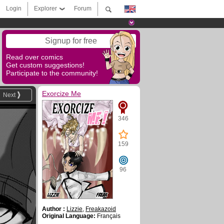
Login
Explorer
Forum
Signup for free
Read over comics
Get custom suggestions!
Participate to the community!
Exorcize Me
Next
346
159
96
Author :
Lizzie
,
Freakazoid
Original Language:
Français