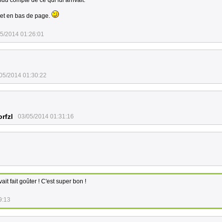
endu compte de ce qui lui arrivait.
jet en bas de page.
5/2014 01:26:01
05/2014 01:30:22
rfzl
03/05/2014 01:31:16
ait fait goûter ! C'est super bon !
9:13