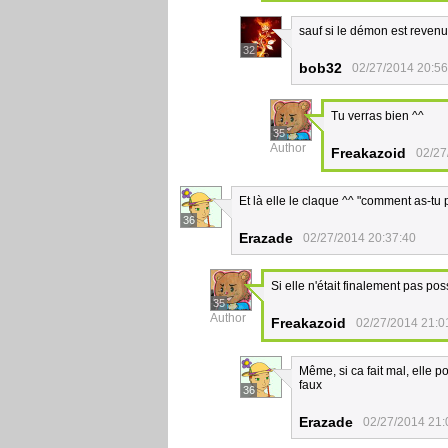
sauf si le démon est revenu
32
bob32
02/27/2014 20:56
Tu verras bien ^^
35
Author
Freakazoid
02/27
Et là elle le claque ^^ "comment as-tu 
36
Erazade
02/27/2014 20:37:40
Si elle n'était finalement pas pos
35
Author
Freakazoid
02/27/2014 21:0
Même, si ca fait mal, elle p
faux
36
Erazade
02/27/2014 21: