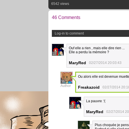
6542 views
46 Comments
Log-in to comment
Ouf elle a rien , mais elle dire rien ...
Elle a perdu la mémoire ?
37
MaryRed
02/27/2014 20:03:43
Ou alors elle est devenue muette
35
Author
Freakazoid
02/27/2014 20:1
La pauvre :'(
37
MaryRed
02/27/2014 20
Plus choquée je pens