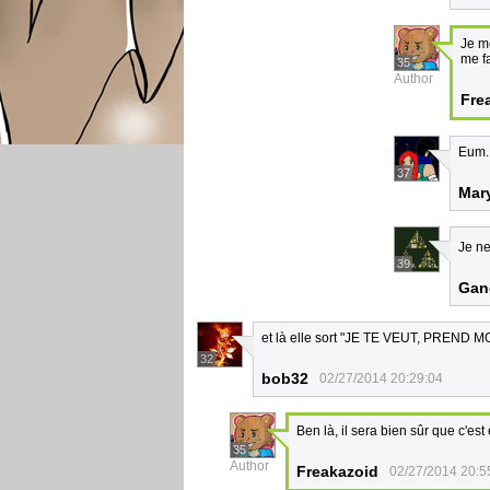
Je me
me f
35
Author
Fre
Eum..
37
Mar
Je ne
39
Gan
et là elle sort "JE TE VEUT, PREND MOI
32
bob32
02/27/2014 20:29:04
Ben là, il sera bien sûr que c'est 
35
Author
Freakazoid
02/27/2014 20:5