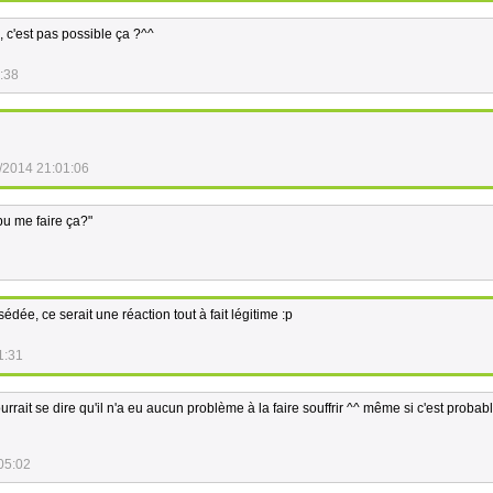
, c'est pas possible ça ?^^
:38
/2014 21:01:06
pu me faire ça?"
sédée, ce serait une réaction tout à fait légitime :p
1:31
ourrait se dire qu'il n'a eu aucun problème à la faire souffrir ^^ même si c'est proba
05:02