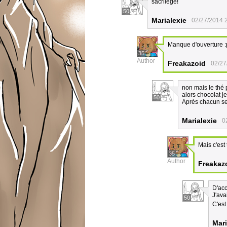
sacrilège!
50
Marialexie
02/27/2014 
Manque d'ouverture :p
35
Author
Freakazoid
02/27
non mais le thé 
alors chocolat j
50
Après chacun se
Marialexie
0
Mais c'est
35
Author
Freakaz
D'acc
J'ava
50
C'est
Mari