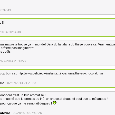
20:37:43
 !!!
/2014 20:54:38
pas nature je trouve ça immonde! Déjà du lait dans du thé je trouve ça. Vraiment p
e préfère pas imaginer!^^'
s goûts!
2/27/2014 21:13:27
 trop bon ça :
http://www.delicieux-instants....ir-parfume/the-au-chocolat.htm
oid
02/27/2014 21:21:38
ooooord c'est un truc aromatisé !
is imaginé que tu prenais du thé, un chocolat chaud et pouf que tu mélanges !!
 pour ça que ça me semblait dégueu !
alexie
02/28/2014 07:40:26