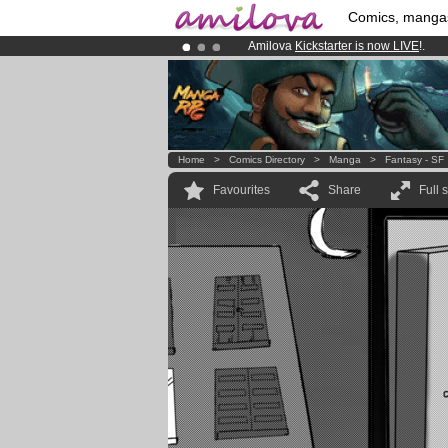
Comics, manga
Amilova
Kickstarter is now LIVE
!.
Already 100000
members
and 1000
Premium membership from
3.95 eur
Home
>
Comics Directory
>
Manga
>
Fantasy - SF
Favourites
Share
Full 