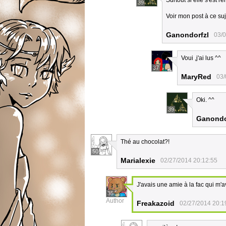
Surtout si elle s'est r
39
Voir mon post à ce su
Ganondorfzl
03/0
Voui ,j'ai lus ^^
37
MaryRed
03/
Oki. ^^
39
Ganondo
Thé au chocolat?!
50
Marialexie
02/27/2014 20:12:55
J'avais une amie à la fac qui m'av
35
Author
Freakazoid
02/27/2014 20:1