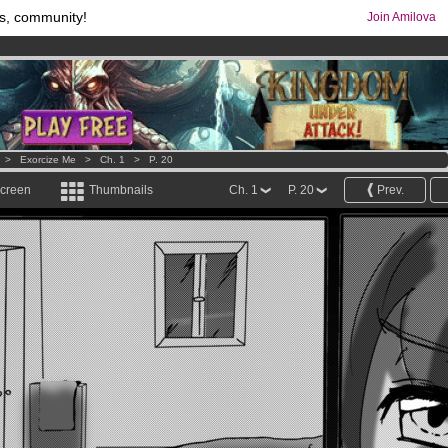
s, community!
Join Amilova
comics & mangas!
.
os
per month !
Get membership now
>
Exorcize Me
>
Ch. 1
>
P. 20
screen
Thumbnails
Ch. 1
P. 20
Prev.