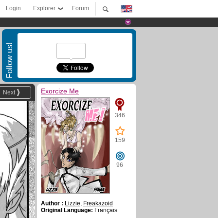
Login
Explorer
Forum
Follow us!
Exorcize Me
Next
346
159
96
Author :
Lizzie
,
Freakazoid
Original Language:
Français