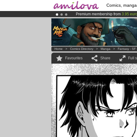
Comics, manga
Premium membership from
3.95 eur
Amilova
Kickstarter is now LIVE
!.
Already 100000
members
and 1000
Home
>
Comics Directory
>
Manga
>
Fantasy - SF
Favourites
Share
Full 