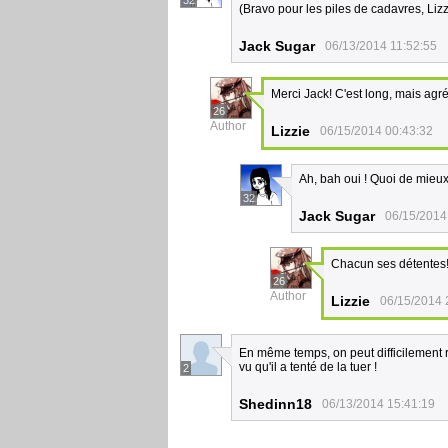
32
(Bravo pour les piles de cadavres, Liz
Jack Sugar
06/13/2014 11:52:55
Merci Jack! C'est long, mais agré
26
Author
Lizzie
06/15/2014 00:43:32
Ah, bah oui ! Quoi de mieu
32
Jack Sugar
06/15/2014
Chacun ses détentes
26
Author
Lizzie
06/15/2014 
En même temps, on peut difficilement 
vu qu'il a tenté de la tuer !
2
Shedinn18
06/13/2014 15:41:19