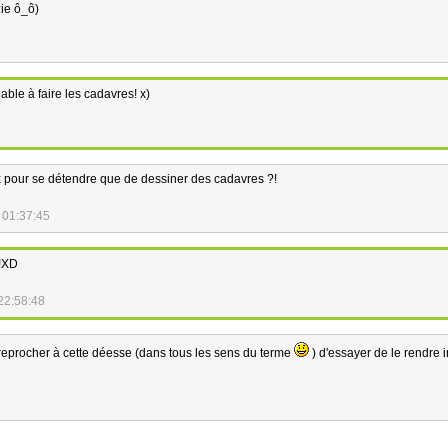
zie ô_ô)
able à faire les cadavres! x)
x pour se détendre que de dessiner des cadavres ?!
 01:37:45
!XD
22:58:48
reprocher à cette déesse (dans tous les sens du terme
) d'essayer de le rendre i