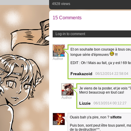
4928 views
15 Comments
Log-in to comment
Et on souhaite bon courage à tous ceux
35
longue série d'épreuves
!!!
Author
EDIT : Oh ! Mais au fait, ça y est ! 69 favo
Freakazoid
06/12/2014 22:58:04
Je viens de la poster, et je vois 
Merci beaucoup en tout cas!
26
Author
Lizzie
06/13/2014 00:12:27
Ouais bah y'a pire, non ?
siflotte
32
Puis bon, sont peut être tous pareil,
de la destruction^^.