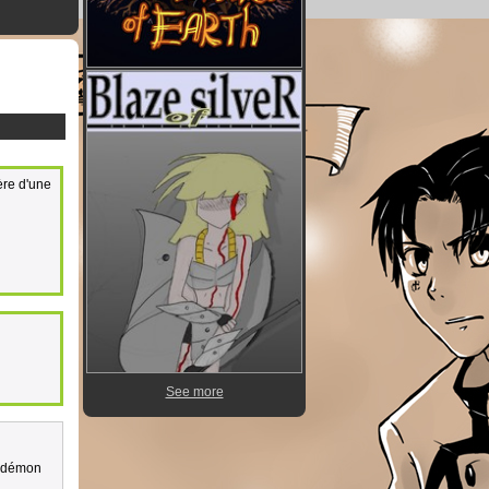
ère d'une
See more
n démon