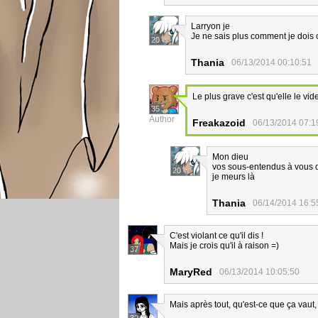
Larryon je
Je ne sais plus comment je dois
20
Thania
06/13/2014 00:10:51
Le plus grave c'est qu'elle le vi
35
Author
Freakazoid
06/13/2014 07:1
Mon dieu
vos sous-entendus à vous 
20
je meurs là
Thania
06/14/2014 16:5
C'est violant ce qu'il dis !
Mais je crois qu'il à raison =)
37
MaryRed
06/13/2014 10:05:50
Mais après tout, qu'est-ce que ça vaut,