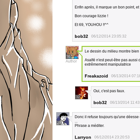
Enfin après, il marque un bon point, et
Bon courage lizzie !
Et 69, YOUHOU !!^^
bob32
06/12/2014 23:05:32
Le dessin du milieu montre bien
35
Asalfé n'est peut-être pas aussi
Author
extrêmement manipulatrice
Freakazoid
06/13/2014 07:1
Oui, c'est pas faux.
32
bob32
06/13/2014 11:43
Donc il refuse toujours qu'une déesse du
...
27
Phrase a méditer.
Larryon
06/12/2014 23:20:53