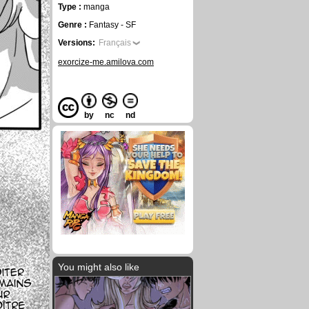
Type :
manga
Genre :
Fantasy - SF
Versions:
Français
exorcize-me.amilova.com
by
nc
nd
You might also like