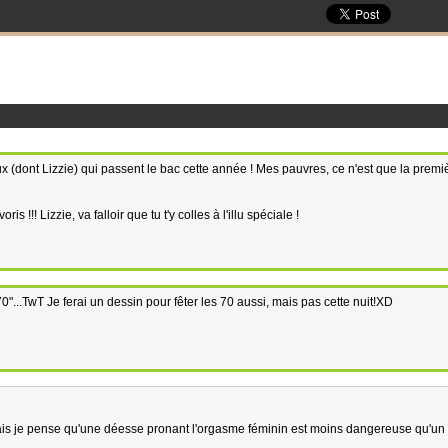
 (dont Lizzie) qui passent le bac cette année ! Mes pauvres, ce n'est que la premi
ris !!! Lizzie, va falloir que tu t'y colles à l'illu spéciale !
"70"...TwT Je ferai un dessin pour fêter les 70 aussi, mais pas cette nuit!XD
 mais je pense qu'une déesse pronant l'orgasme féminin est moins dangereuse qu'u