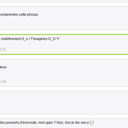
 comprendre cette phrase.
de indéfiniment O_o ! T'imagines O_O ?!
9:31
deux
5:46
 tes pouvoirs d'exorciste, mon gars ? Non, moi je dis vas-y î_î