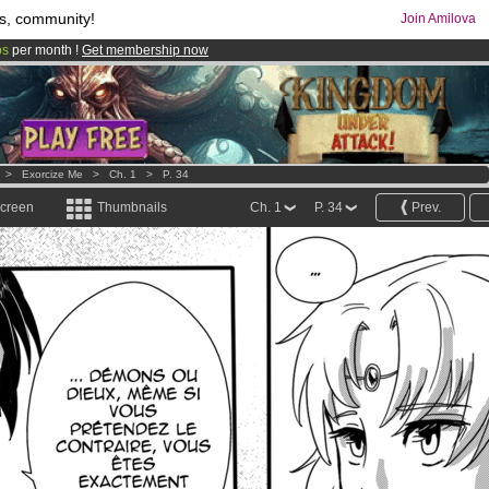
s, community!
Join Amilova
os
per month !
Get membership now
comics & mangas!
.
>
Exorcize Me
>
Ch. 1
>
P. 34
screen
Thumbnails
Ch. 1
P. 34
Prev.