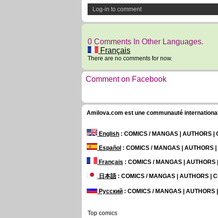
Log-in to comment
0 Comments In Other Languages.
Français
There are no comments for now.
Comment on Facebook
Amilova.com est une communauté internationale 
English
: COMICS / MANGAS | AUTHORS 
Español
: COMICS / MANGAS | AUTHORS 
Français
: COMICS / MANGAS | AUTHORS
日本語
: COMICS / MANGAS | AUTHORS |
Русский
: COMICS / MANGAS | AUTHORS
Top comics