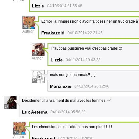
Author
Lizzie
04/10/2014 21:55:48
Et moi j'ai l'impression d'avoir fait dessiner un truc crad
35
Author
Freakazoid
04/10/2014 22:21:46
Il faut pas puisqu'en vrai c'est pas crade! x)
26
Author
Lizzie
04/11/2014 19:43:28
mais non je deconnais!! ;_;
50
Marialexie
04/11/2014 20:12:46
Décidément il a vraiment du mal avec les femmes. --'
27
Lux Aeterna
04/10/2014 05:58:29
Les circonstances ne l'aident pas non plus U_U
35
Author
Freakazoid
04/10/2014 08:28:30