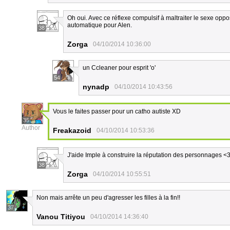
Oh oui. Avec ce réflexe compulsif à maltraiter le sexe oppo
automatique pour Alen.
38
Zorga
04/10/2014 10:36:00
un Ccleaner pour esprit 'o'
54
nynadp
04/10/2014 10:43:56
Vous le faites passer pour un catho autiste XD
35
Author
Freakazoid
04/10/2014 10:53:36
J'aide Imple à construire la réputation des personnages <3. 
38
Zorga
04/10/2014 10:55:51
Non mais arrête un peu d'agresser les filles à la fin!!
37
Vanou Titiyou
04/10/2014 14:36:40