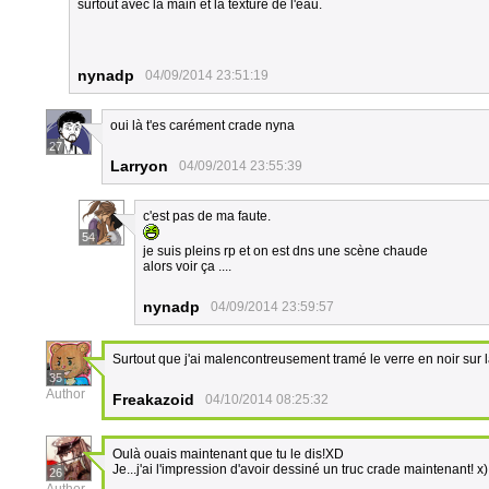
surtout avec la main et la texture de l'eau.
nynadp
04/09/2014 23:51:19
oui là t'es carément crade nyna
27
Larryon
04/09/2014 23:55:39
c'est pas de ma faute.
54
je suis pleins rp et on est dns une scène chaude
alors voir ça ....
nynadp
04/09/2014 23:59:57
Surtout que j'ai malencontreusement tramé le verre en noir sur 
35
Author
Freakazoid
04/10/2014 08:25:32
Oulà ouais maintenant que tu le dis!XD
Je...j'ai l'impression d'avoir dessiné un truc crade maintenant! x)
26