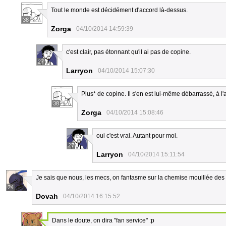
Tout le monde est décidément d'accord là-dessus.
38
Zorga
04/10/2014 14:59:39
c'est clair, pas étonnant qu'il ai pas de copine.
27
Larryon
04/10/2014 15:07:30
Plus* de copine. Il s'en est lui-même débarrassé, à l'
38
Zorga
04/10/2014 15:08:46
oui c'est vrai. Autant pour moi.
27
Larryon
04/10/2014 15:11:54
Je sais que nous, les mecs, on fantasme sur la chemise mouillée des 
24
Dovah
04/10/2014 16:15:52
Dans le doute, on dira "fan service" :p