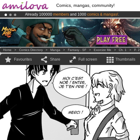
Comics, mangas, community!
Already 100000
members
and 1000
comics & mangas!
.
Amilova
Kickstarter is now LIVE
!.
Premium membership from
3.95 euros
per month !
Get membership
Home
>
Comics Directory
>
Manga
>
Fantasy - SF
>
Exorcize Me
>
Ch. 1
>
P. 
Favourites
Share
Full screen
Thumbnails