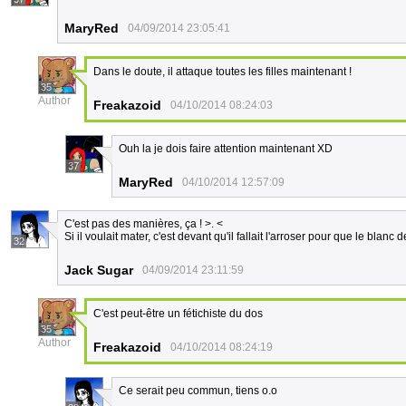
MaryRed
04/09/2014 23:05:41
Dans le doute, il attaque toutes les filles maintenant !
35
Author
Freakazoid
04/10/2014 08:24:03
Ouh la je dois faire attention maintenant XD
37
MaryRed
04/10/2014 12:57:09
C'est pas des manières, ça ! >. <
Si il voulait mater, c'est devant qu'il fallait l'arroser pour que le blanc
32
Jack Sugar
04/09/2014 23:11:59
C'est peut-être un fétichiste du dos
35
Author
Freakazoid
04/10/2014 08:24:19
Ce serait peu commun, tiens o.o