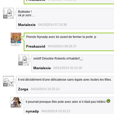
Bukkake !
ok je sors ...
50
Marialexie
04/10/2014 07:33:36
Prends Nynadp avec toi avant de fermer la porte :p
35
Author
Freakazoid
04/10/2014 08:26:37
sniiiif! Désolée Roberto m'habite!!;_;
50
Marialexie
04/11/2014 20:14:18
Il est décidément d'une délicatesse sans égale avec toutes les filles.
38
Zorga
04/10/2014 10:25:12
il pourrait presque être pote avec alen si il était pas hétéro
54
nynadp
04/10/2014 10:33:13