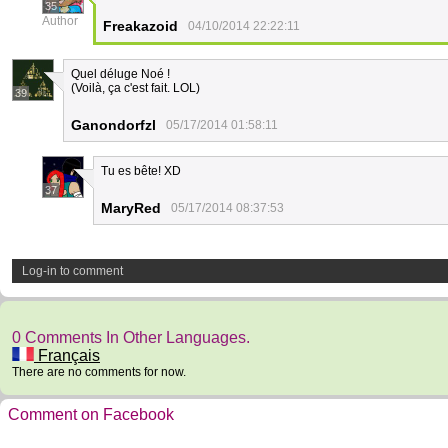
35
Author
Freakazoid
04/10/2014 22:22:11
Quel déluge Noé !
(Voilà, ça c'est fait. LOL)
39
Ganondorfzl
05/17/2014 01:58:11
Tu es bête! XD
37
MaryRed
05/17/2014 08:37:53
Log-in to comment
0 Comments In Other Languages.
Français
There are no comments for now.
Comment on Facebook