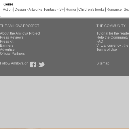
Genre
Action
Design - Artworks
Fantasy - SF
Humor
Children's books
Romance
Se
THE AMILOVA PROJECT
THE COMMUNITY
About the Amilova Project
Tutorial for the reade
Press Reviews
Help the Community 
Press kit
FAQ
Banners
Virtual currency : th
Advertise
Terms of Use
Official Partners
Follow Amilova on
Sitemap