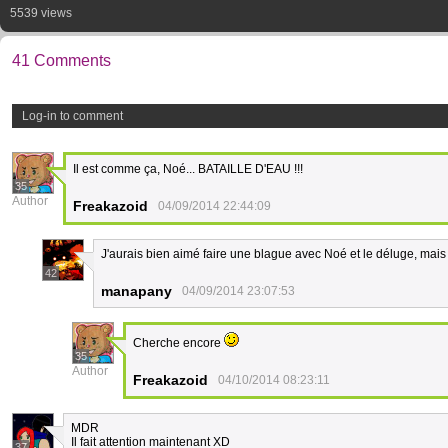
5539 views
41 Comments
Log-in to comment
Il est comme ça, Noé... BATAILLE D'EAU !!!
35
Author
Freakazoid
04/09/2014 22:44:09
J'aurais bien aimé faire une blague avec Noé et le déluge, mais
42
manapany
04/09/2014 23:07:53
Cherche encore
35
Author
Freakazoid
04/10/2014 08:23:11
MDR
Il fait attention maintenant XD
37