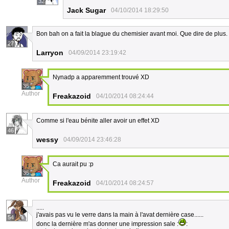
32
Jack Sugar
04/10/2014 18:29:50
Bon bah on a fait la blague du chemisier avant moi. Que dire de plus.
27
Larryon
04/09/2014 23:19:42
Nynadp a apparemment trouvé XD
35
Author
Freakazoid
04/10/2014 08:24:44
Comme si l'eau bénite aller avoir un effet XD
46
wessy
04/09/2014 23:46:28
Ca aurait pu :p
35
Author
Freakazoid
04/10/2014 08:24:57
.....
j'avais pas vu le verre dans la main à l'avat dernière case......
54
donc la dernière m'as donner une impression sale :
: