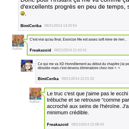
d'excellents progrès en peu de temps,
.
BimiCerika
08/21/2014 14:20:54
C'est vrai qu'au final, Exorcize Me est assez soft mine de rien...
35
Author
Freakazoid
08/21/2014 21:43:42
Ce qui me va XD Honnêtement au début du chapitre j'ai pens
désolée mais c'est devenu éliminatoire chez moi >. <
32
BimiCerika
08/21/2014 22:01:32
Le truc c'est que j'aime pas le ecchi
35
trébuche et se retrouve "comme par h
Author
accroché aux seins de l'héroïne. J'
minimum crédible.
Freakazoid
08/21/2014 22:08:43