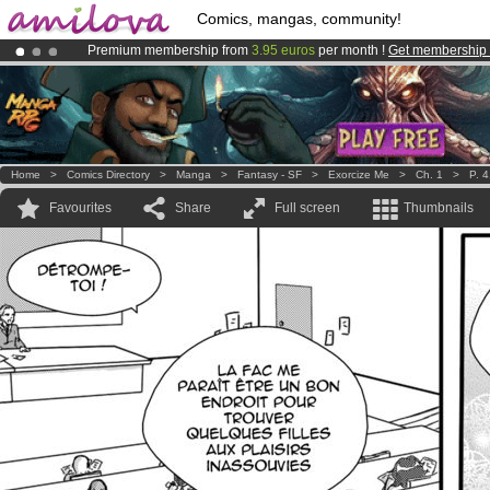
Comics, mangas, community!
Premium membership from
3.95 euros
per month !
Get membership
Amilova
Kickstarter is now LIVE
!.
Already 100000
members
and 1000
comics & mangas!
.
Home
>
Comics Directory
>
Manga
>
Fantasy - SF
>
Exorcize Me
>
Ch. 1
>
P. 
Favourites
Share
Full screen
Thumbnails