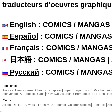
traducteurs d'oeuvres graphiqu
English
: COMICS / MANGAS
Español
: COMICS / MANGAS
Français
: COMICS / MANGA
日本語
: COMICS / MANGAS 
Русский
: COMICS / MANGA
Top comics
Amilova
Hemispheres
Chronoctis Express
Super Dragon Bros Z
Psychomant
Bienvenidos A República Gada
Only Two
Astaroth Y Bernadette
Edil
Leth Hat
Genre
Action
Design - Artworks
Fantasy - SF
Humor
Children's books
Romance
Se