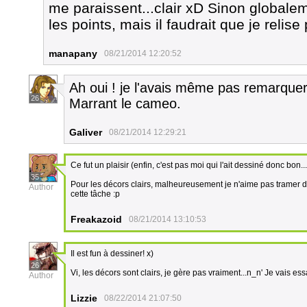
me paraissent...clair xD Sinon globaleme
les points, mais il faudrait que je relise
manapany
08/21/2014 12:20:52
Ah oui ! je l'avais même pas remarquer
26
Marrant le cameo.
Galiver
08/21/2014 12:29:21
Ce fut un plaisir (enfin, c'est pas moi qui l'ait dessiné donc bon...
35
Pour les décors clairs, malheureusement je n'aime pas tramer d
Author
cette tâche :p
Freakazoid
08/21/2014 13:10:53
Il est fun à dessiner! x)
26
Vi, les décors sont clairs, je gère pas vraiment...n_n' Je vais e
Author
Lizzie
08/22/2014 21:07:50