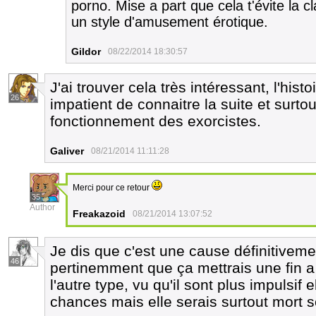
porno. Mise a part que cela t'évite la c
un style d'amusement érotique.
Gildor
08/22/2014 18:30:57
J'ai trouver cela très intéressant, l'his
26
impatient de connaitre la suite et surto
fonctionnement des exorcistes.
Galiver
08/21/2014 11:11:28
Merci pour ce retour
35
Author
Freakazoid
08/21/2014 13:07:52
Je dis que c'est une cause définitivemen
46
pertinemment que ça mettrais une fin a sa
l'autre type, vu qu'il sont plus impulsif 
chances mais elle serais surtout mort 