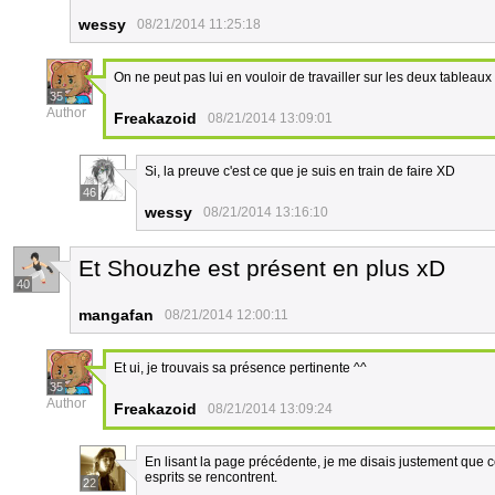
wessy
08/21/2014 11:25:18
On ne peut pas lui en vouloir de travailler sur les deux tableaux
35
Author
Freakazoid
08/21/2014 13:09:01
Si, la preuve c'est ce que je suis en train de faire XD
46
wessy
08/21/2014 13:16:10
Et Shouzhe est présent en plus xD
40
mangafan
08/21/2014 12:00:11
Et ui, je trouvais sa présence pertinente ^^
35
Author
Freakazoid
08/21/2014 13:09:24
En lisant la page précédente, je me disais justement que c
esprits se rencontrent.
22