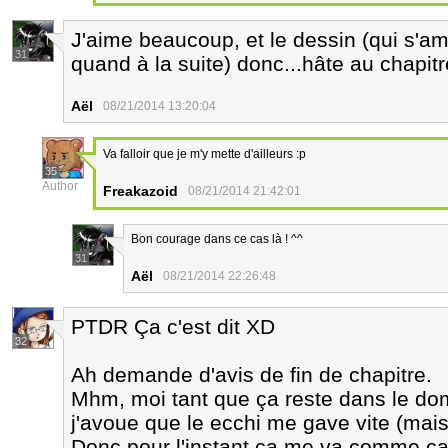
J'aime beaucoup, et le dessin (qui s'amé
31
quand à la suite) donc...hâte au chapitr
Aël
08/21/2014 13:20:04
Va falloir que je m'y mette d'ailleurs :p
35
Author
Freakazoid
08/21/2014 21:42:01
Bon courage dans ce cas là ! ^^
31
Aël
08/21/2014 22:26:48
PTDR Ça c'est dit XD
32
Ah demande d'avis de fin de chapitre.
Mhm, moi tant que ça reste dans le d
j'avoue que le ecchi me gave vite (mais j
Donc pour l'instant ça me va comme ça. 