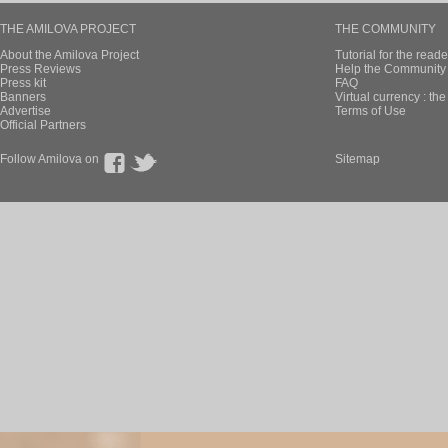
THE AMILOVA PROJECT
THE COMMUNITY
About the Amilova Project
Tutorial for the reade
Press Reviews
Help the Community 
Press kit
FAQ
Banners
Virtual currency : th
Advertise
Terms of Use
Official Partners
Follow Amilova on
Sitemap