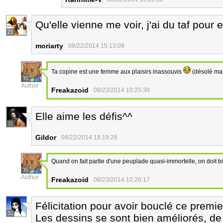
Qu'elle vienne me voir, j'ai du taf pour 
21
moriarty
08/22/2014 15:13:09
Ta copine est une femme aux plaisirs inassouvis
(désolé mai
35
Author
Freakazoid
08/23/2014 10:25:38
Elle aime les défis^^
31
Gildor
08/22/2014 18:19:26
Quand on fait partie d'une peuplade quasi-immortelle, on doit 
35
Author
Freakazoid
08/23/2014 10:26:17
Félicitation pour avoir bouclé ce premie
32
Les dessins se sont bien améliorés, 