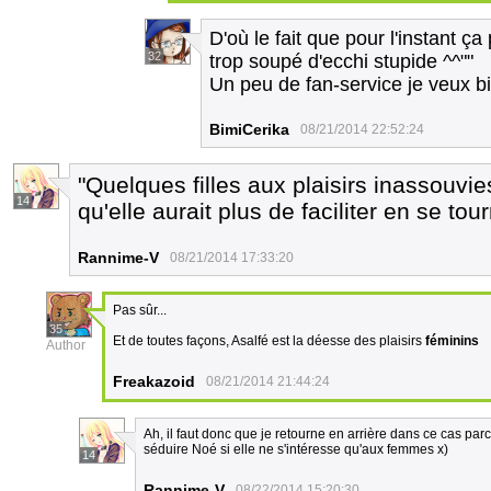
D'où le fait que pour l'instant ça
32
trop soupé d'ecchi stupide ^^""
Un peu de fan-service je veux bi
BimiCerika
08/21/2014 22:52:24
"Quelques filles aux plaisirs inassouvi
14
qu'elle aurait plus de faciliter en se to
Rannime-V
08/21/2014 17:33:20
Pas sûr...
35
Et de toutes façons, Asalfé est la déesse des plaisirs
féminins
Author
Freakazoid
08/21/2014 21:44:24
Ah, il faut donc que je retourne en arrière dans ce cas pa
séduire Noé si elle ne s'intéresse qu'aux femmes x)
14
Rannime-V
08/22/2014 15:20:30