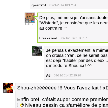
qwert251
08/21/2014 18:17:34
De plus, même si je n'ai sans doute
35
"Wisteria", je considère que les de
Author
au contraire ^^
Freakazoid
08/21/2014 21:41:37
Je pensais exactement la même c
31
on croisait Yan, ce ne serait p
est déjà "habité" par des dieux..
d'introduire Shou ici ! ^^
Aël
08/21/2014 22:29:20
Shou-zhééééééé !!! Vous l'avez fait ! 
42
Enfin bref, c'était super comme premier c
!
Niveau dessin ça s'améliore de pla