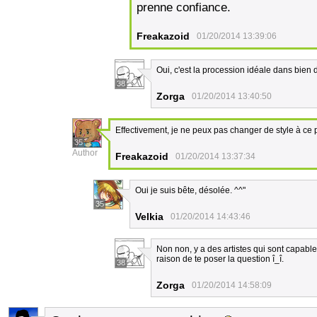
prenne confiance.
Freakazoid
01/20/2014 13:39:06
Oui, c'est la procession idéale dans bien d
38
Zorga
01/20/2014 13:40:50
Effectivement, je ne peux pas changer de style à ce p
35
Author
Freakazoid
01/20/2014 13:37:34
Oui je suis bête, désolée. ^^"
35
Velkia
01/20/2014 14:43:46
Non non, y a des artistes qui sont capable
raison de te poser la question î_î.
38
Zorga
01/20/2014 14:58:09