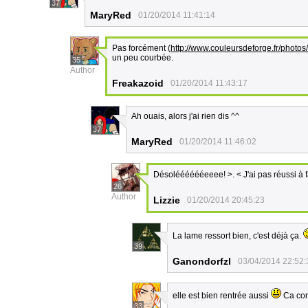
37
MaryRed
01/20/2014 11:41:14
Pas forcément (
http://www.couleursdeforge.fr/photo
un peu courbée.
35
Author
Freakazoid
01/20/2014 11:43:17
Ah ouais, alors j'ai rien dis ^^
37
MaryRed
01/20/2014 11:46:02
Désolééééééeeee! >. < J'ai pas réussi à f
26
Author
Lizzie
01/20/2014 20:45:23
La lame ressort bien, c'est déjà ça.
39
Ganondorfzl
03/04/2014 22:52:
elle est bien rentrée aussi
Ca com
33