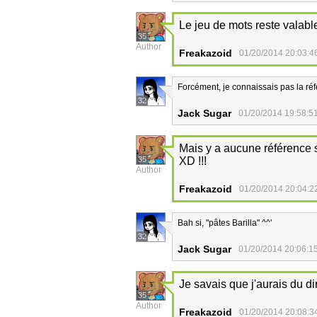
Le jeu de mots reste valab
35
Author
Freakazoid
01/20/2014 20:03:4
Forcément, je connaissais pas la ré
32
Jack Sugar
01/20/2014 19:58:5
Mais y a aucune référence si
35
XD !!!
Author
Freakazoid
01/20/2014 20:04:2
Bah si, "pâtes Barilla" ^^'
32
Jack Sugar
01/20/2014 20:06:1
Je savais que j'aurais du d
35
Author
Freakazoid
01/20/2014 20:08:3