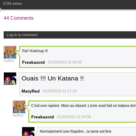
5784 views
44 Comments
Log-in to comment
Paf ! Ketchup !!!
35
Author
Freakazoid
01/20/2014 11:00:35
Ouais !!! Un Katana !!
37
MaryRed
01/20/2014 11:17:16
C'est une rapière. Mais au départ, Lizzie avait fait un katana d
35
Author
Freakazoid
01/20/2014 11:34:56
Normalement une Rapière , la lame est fine