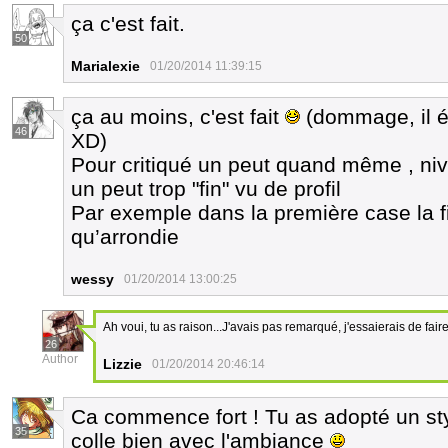
ça c'est fait.
50
Marialexie
01/20/2014 11:39:15
ça au moins, c'est fait
(dommage, il é
46
XD)
Pour critiqué un peut quand même , ni
un peut trop "fin" vu de profil
Par exemple dans la première case la fi
qu’arrondie
wessy
01/20/2014 13:00:25
Ah voui, tu as raison...J'avais pas remarqué, j'essaierais de faire 
26
Author
Lizzie
01/20/2014 20:46:14
Ca commence fort ! Tu as adopté un sty
35
colle bien avec l'ambiance