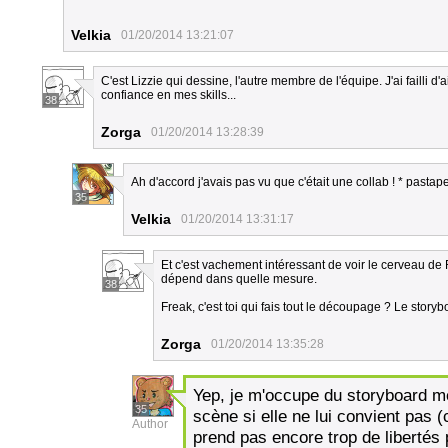
Velkia
01/20/2014 13:21:07
C'est Lizzie qui dessine, l'autre membre de l'équipe. J'ai failli d
confiance en mes skills...
38
Zorga
01/20/2014 13:28:39
Ah d'accord j'avais pas vu que c'était une collab ! * pastap
35
Velkia
01/20/2014 13:31:17
Et c'est vachement intéressant de voir le cerveau de 
dépend dans quelle mesure.
38
Freak, c'est toi qui fais tout le découpage ? Le storyb
Zorga
01/20/2014 13:35:28
Yep, je m'occupe du storyboard mêm
35
scène si elle ne lui convient pas (c
Author
prend pas encore trop de libertés 