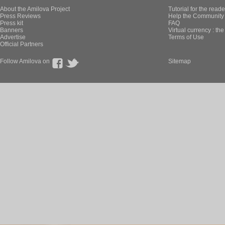
About the Amilova Project
Tutorial for the reade
Press Reviews
Help the Community 
Press kit
FAQ
Banners
Virtual currency : th
Advertise
Terms of Use
Official Partners
Follow Amilova on
Sitemap