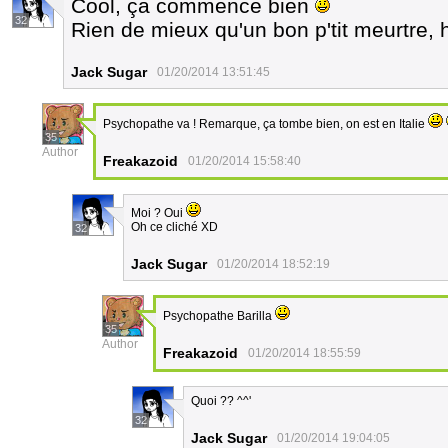
Cool, ça commence bien
32
Rien de mieux qu'un bon p'tit meurtre,
Jack Sugar
01/20/2014 13:51:45
Psychopathe va ! Remarque, ça tombe bien, on est en Italie
35
Author
Freakazoid
01/20/2014 15:58:40
Moi ? Oui
Oh ce cliché XD
32
Jack Sugar
01/20/2014 18:52:19
Psychopathe Barilla
35
Author
Freakazoid
01/20/2014 18:55:59
Quoi ?? ^^'
32
Jack Sugar
01/20/2014 19:04:05