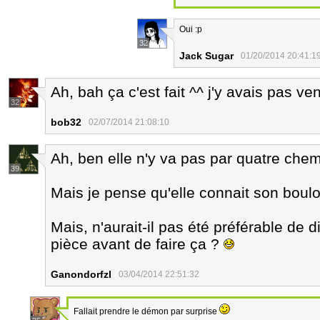
Oui :p
32
Jack Sugar
01/20/2014 20:41:1
Ah, bah ça c'est fait ^^ j'y avais pas ve
32
bob32
02/07/2014 21:08:10
Ah, ben elle n'y va pas par quatre che
39
Mais je pense qu'elle connait son boulot.
Mais, n'aurait-il pas été préférable de 
pièce avant de faire ça ?
Ganondorfzl
03/04/2014 22:51:32
Fallait prendre le démon par surprise