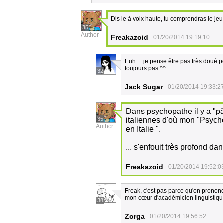
Dis le à voix haute, tu comprendras le jeu
35
Author
Freakazoid
01/20/2014 19:19:10
Euh ... je pense être pas très doué 
toujours pas ^^
32
Jack Sugar
01/20/2014 19:33:2
Dans psychopathe il y a "pâ
35
italiennes d'où mon "Psych
Author
en Italie ".
... s'enfouit très profond dan
Freakazoid
01/20/2014 19:52:0
Freak, c'est pas parce qu'on prononc
mon cœur d'académicien linguistiqu
38
Zorga
01/20/2014 19:56:52