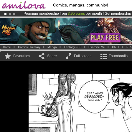
Comics, mangas, community!
Premium membership from
3.95 euros
per month !
Get membership
Already 134393
members
and 1208
comics & mangas!
.
Amilova
Kickstarter is now LIVE
!.
Home
>
Comics Directory
>
Manga
>
Fantasy - SF
>
Exorcize Me
>
Ch. 1
>
P. 5
Favourites
Share
Full screen
Thumbnails