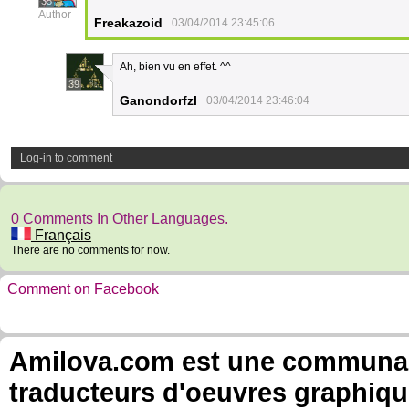
35
Author
Freakazoid
03/04/2014 23:45:06
Ah, bien vu en effet. ^^
39
Ganondorfzl
03/04/2014 23:46:04
Log-in to comment
0 Comments In Other Languages.
Français
There are no comments for now.
Comment on Facebook
Amilova.com est une communauté
traducteurs d'oeuvres graphiqu