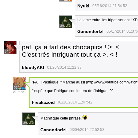
Nyuki
05/16/2014 21:54:52
La lame entre, les tripes sortent ! XD
39
Ganondorfzl
05/17/2014 01:37:
paf, ça a fait des chocapics ! >. <
34
C'est très intriguant tout ça >. < !
bloodyAKI
01/20/2014 11:22:38
"PAF ! Pastèque !" Marche aussi (
http://www.youtube.com/wa
35
J'espère que l'intrigue continuera de t'intriguer ^^
Author
Freakazoid
01/20/2014 11:47:42
Magnifique cette phrase.
39
Ganondorfzl
03/04/2014 22:52:58