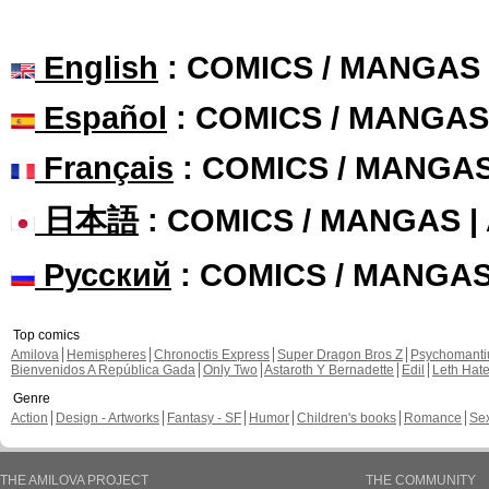
English
: COMICS / MANGAS
Español
: COMICS / MANGAS
Français
: COMICS / MANGA
日本語
: COMICS / MANGAS 
Русский
: COMICS / MANGA
Top comics
Amilova
Hemispheres
Chronoctis Express
Super Dragon Bros Z
Psychomant
Bienvenidos A República Gada
Only Two
Astaroth Y Bernadette
Edil
Leth Hat
Genre
Action
Design - Artworks
Fantasy - SF
Humor
Children's books
Romance
Se
THE AMILOVA PROJECT
THE COMMUNITY