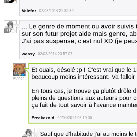
17
Valefor
02/03/2014 21:35:39
... Le genre de moment ou avoir suivis t
46
sur son futur projet aide mais genre, 
J'ai pas suspense, c'est nul XD (je peu
wessy
02/03/2014 23:57:07
Et ouais, désolé :p ! C'est vrai que le 
35
beaucoup moins intéressant. Va falloir
Author
En tous cas, je trouve ça plutôt drôle d
pleins de questions aux auteurs pour c
ça fait de tout savoir à l'avance maint
Freakazoid
02/04/2014 08:19:00
Sauf que d'habitude j'ai au moins le