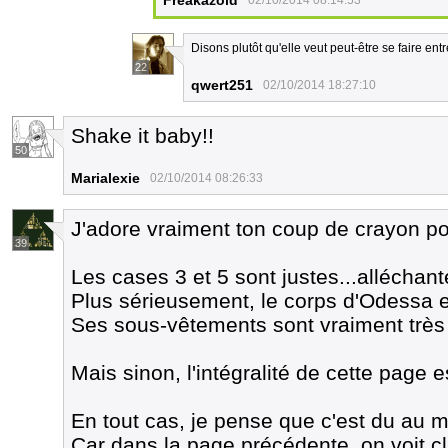
Freakazoid
02/10/2014 08:14:53
Disons plutôt qu'elle veut peut-être se faire entr
22
qwert251
02/10/2014 18:27:10
Shake it baby!!
50
Marialexie
02/10/2014 08:26:33
J'adore vraiment ton coup de crayon pour
39
Les cases 3 et 5 sont justes...alléchante
Plus sérieusement, le corps d'Odessa 
Ses sous-vêtements sont vraiment très 
Mais sinon, l'intégralité de cette page e
En tout cas, je pense que c'est du au m
Car dans la page précédente, on voit c