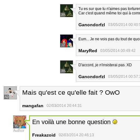
Tu es sur que tu n'aimes pas torture
Car c'est quand même toi qui à comm
39
Ganondorfzl
03/05/2014 00:40:
Eum... Je ne vois pas du tout de quo
37
MaryRed
03/05/2014 00:49:42
D'accord, je n'insisterai pas. XD
39
Ganondorfzl
03/05/2014 00:57:
Mais qu'est ce qu'elle fait ? OwO
40
mangafan
02/03/2014 20:44:31
En voilà une bonne question
35
Author
Freakazoid
02/03/2014 20:46:13