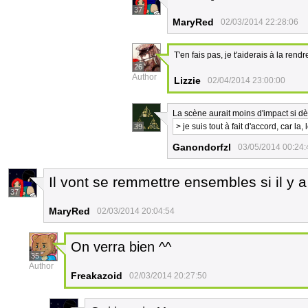
37
MaryRed
02/03/2014 22:28:06
T'en fais pas, je t'aiderais à la ren
26
Author
Lizzie
02/04/2014 23:00:00
La scène aurait moins d'impact si dè
> je suis tout à fait d'accord, car la,
39
Ganondorfzl
03/05/2014 00:24:
Il vont se remmettre ensembles si il 
37
MaryRed
02/03/2014 20:04:54
On verra bien ^^
35
Author
Freakazoid
02/03/2014 20:27:50