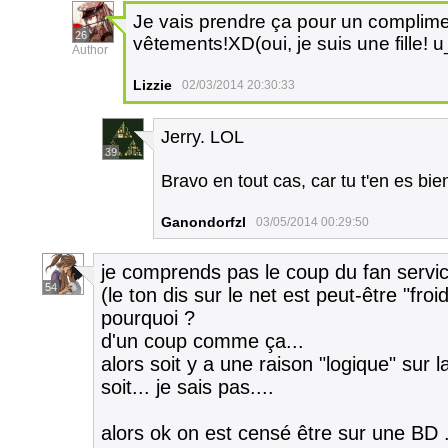
Je vais prendre ça pour un complime
26
vêtements!XD(oui, je suis une fille! u
Author
Lizzie
02/03/2014 20:30:33
Jerry. LOL
39
Bravo en tout cas, car tu t'en es bien
Ganondorfzl
03/05/2014 00:29:50
je comprends pas le coup du fan service
54
(le ton dis sur le net est peut-être "fro
pourquoi ?
d'un coup comme ça...
alors soit y a une raison "logique" sur 
soit... je sais pas....
alors ok on est censé être sur une BD ..