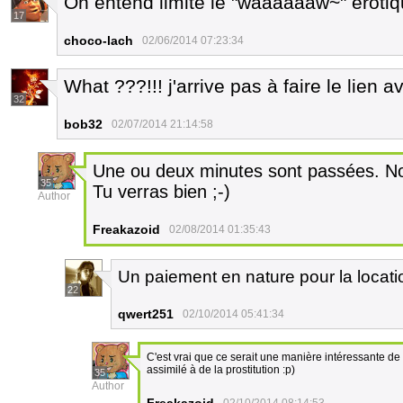
On entend limite le "waaaaaaw~" érotiq
17
choco-lach
02/06/2014 07:23:34
What ???!!! j'arrive pas à faire le lien 
32
bob32
02/07/2014 21:14:58
Une ou deux minutes sont passées. No
35
Tu verras bien ;-)
Author
Freakazoid
02/08/2014 01:35:43
Un paiement en nature pour la locati
22
qwert251
02/10/2014 05:41:34
C'est vrai que ce serait une manière intéressante de
assimilé à de la prostitution :p)
35
Author