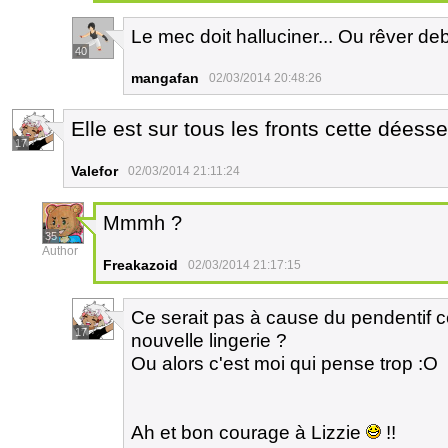
Le mec doit halluciner... Ou rêver de
40
mangafan
02/03/2014 20:48:26
Elle est sur tous les fronts cette déess
17
Valefor
02/03/2014 21:11:24
Mmmh ?
35
Author
Freakazoid
02/03/2014 21:17:15
Ce serait pas à cause du pendentif 
17
nouvelle lingerie ?
Ou alors c'est moi qui pense trop :O
Ah et bon courage à Lizzie
!!