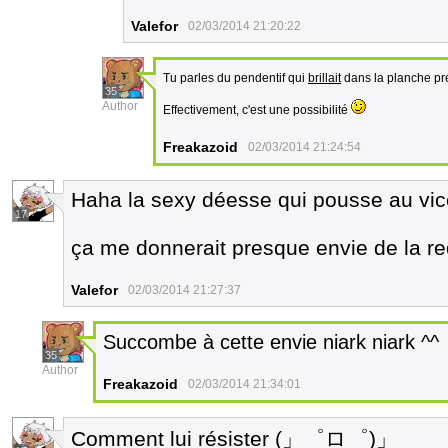
Valefor
02/03/2014 21:20:22
Tu parles du pendentif qui
brillait
dans la planche p
35
Author
Effectivement, c'est une possibilité
Freakazoid
02/03/2014 21:24:54
Haha la sexy déesse qui pousse au vic
17
ça me donnerait presque envie de la r
Valefor
02/03/2014 21:27:37
Succombe à cette envie niark niark ^^
35
Author
Freakazoid
02/03/2014 21:34:01
Comment lui résister (」゜ロ゜)」