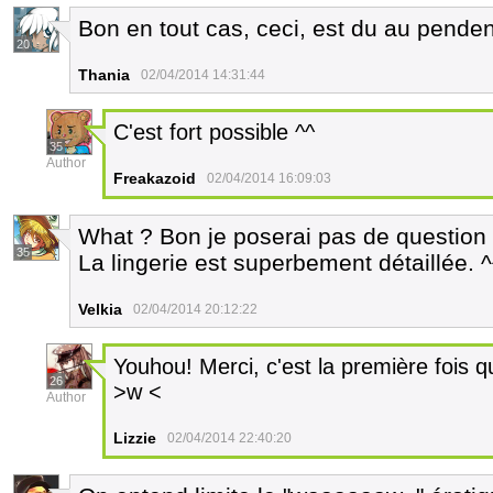
Bon en tout cas, ceci, est du au pendent
20
Thania
02/04/2014 14:31:44
C'est fort possible ^^
35
Author
Freakazoid
02/04/2014 16:09:03
What ? Bon je poserai pas de question 
35
La lingerie est superbement détaillée. ^
Velkia
02/04/2014 20:12:22
Youhou! Merci, c'est la première fois qu
26
>w <
Author
Lizzie
02/04/2014 22:40:20