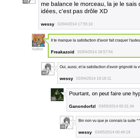
46
me balance le morceau, la je le sai
idées, c'est pas drôle XD
wessy
02/04/2014 17:55:10
Il te manque la satisfaction d'avoir fait craquer l'aut
35
Author
Freakazoid
02/04/2014 18:57:54
Oui, aussi, et la satisfaction d'avoir grignoté la v
46
wessy
02/04/2014 19:18:11
Pourtant, on peut faire une hy
39
Ganondorfzl
03/05/2014 00:31:34
Bin non vu que je connais la suite ^
46
wessy
03/05/2014 00:49:19