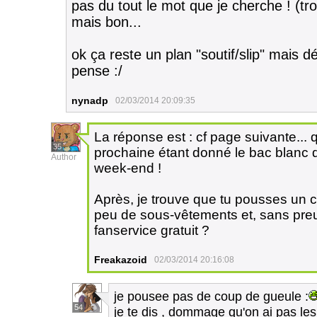
pas du tout le mot que je cherche ! (tro
mais bon...
ok ça reste un plan "soutif/slip" mais 
pense :/
nynadp
02/03/2014 20:09:35
La réponse est : cf page suivante... 
35
prochaine étant donné le bac blanc 
Author
week-end !
Après, je trouve que tu pousses un
peu de sous-vêtements et, sans preuv
fanservice gratuit ?
Freakazoid
02/03/2014 20:16:08
je pousee pas de coup de gueule :
54
je te dis , dommage qu'on ai pas les 