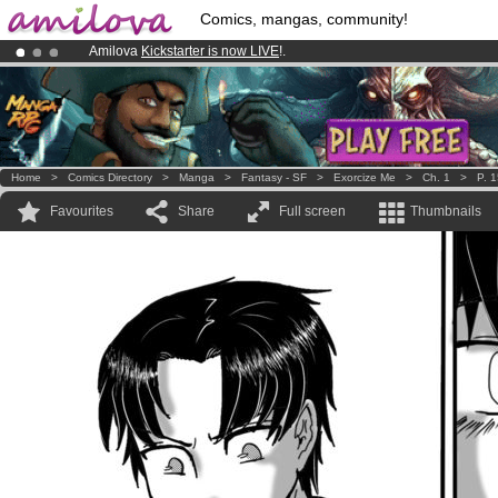
Comics, mangas, community!
Amilova
Kickstarter is now LIVE
!.
Already 100000
members
and 1000
comics & mangas!
.
Premium membership from
3.95 euros
per month !
Get membership
Home
>
Comics Directory
>
Manga
>
Fantasy - SF
>
Exorcize Me
>
Ch. 1
>
P. 
Favourites
Share
Full screen
Thumbnails