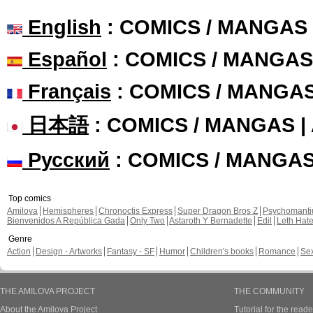
English
: COMICS / MANGAS
Español
: COMICS / MANGAS
Français
: COMICS / MANGA
日本語
: COMICS / MANGAS 
Русский
: COMICS / MANGA
Top comics
Amilova
Hemispheres
Chronoctis Express
Super Dragon Bros Z
Psychomant
Bienvenidos A República Gada
Only Two
Astaroth Y Bernadette
Edil
Leth Hat
Genre
Action
Design - Artworks
Fantasy - SF
Humor
Children's books
Romance
Se
THE AMILOVA PROJECT
THE COMMUNITY
About the Amilova Project
Tutorial for the reade