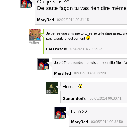
Oui je sais ^^
37
De toute façon tu vas rien dire même
MaryRed
02/03/2014 20:31:15
Je pense que si tu me tortures, je te le dirai assez vi
35
pas la suite effectivement
Author
Freakazoid
02/03/2014 20:36:23
Je préfère attendre , je suis une gentille fille , 
37
MaryRed
02/03/2014 20:38:23
Hum...
39
Ganondorfzl
03/05/2014 00:30:41
Hum ? XD
37
MaryRed
03/05/2014 00:32:50