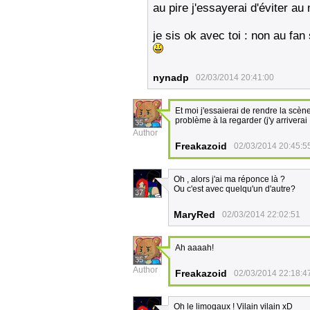
au pire j'essayerai d'éviter a
je sis ok avec toi : non au fan 
nynadp
02/03/2014 20:41:00
Et moi j'essaierai de rendre la scè
problème à la regarder (j'y arriverai !
35
Author
Freakazoid
02/03/2014 20:45:5
Oh , alors j'ai ma réponce là ?
Ou c'est avec quelqu'un d'autre?
37
MaryRed
02/03/2014 22:02:51
Ah aaaah!
35
Author
Freakazoid
02/03/2014 22:18:4
Oh le limogaux ! Vilain vilain xD