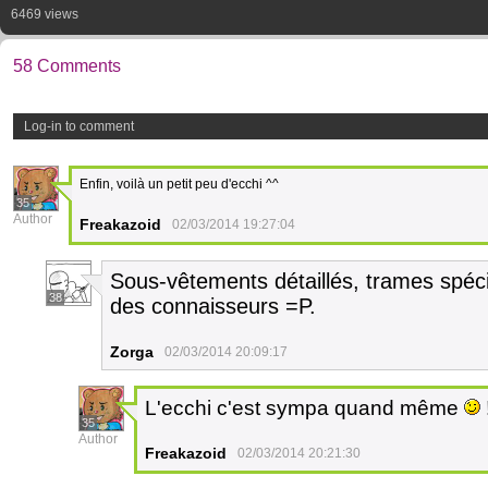
6469 views
58 Comments
Log-in to comment
Enfin, voilà un petit peu d'ecchi ^^
35
Author
Freakazoid
02/03/2014 19:27:04
Sous-vêtements détaillés, trames spéci
38
des connaisseurs =P.
Zorga
02/03/2014 20:09:17
L'ecchi c'est sympa quand même
35
Author
Freakazoid
02/03/2014 20:21:30