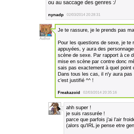
ou au saccage des genres :/
nynadp
02/03/2014 20:28:31
Je te rassure, je le prends pas mal
35
Author
Pour les questions de sexe, je te 
appuyées, y aura des personnages
scène de sexe. Par rapport à ce de
mise en scène par contre donc mêm
sais pas exactement à quel point 
Dans tous les cas, il n'y aura pas 
c'est justifié ^^ !
Freakazoid
02/03/2014 20:35:16
ahh super !
54
je suis rassurée !
parce que parfois j'ai l'air fro
(alors qu'IRL je pense etre gen