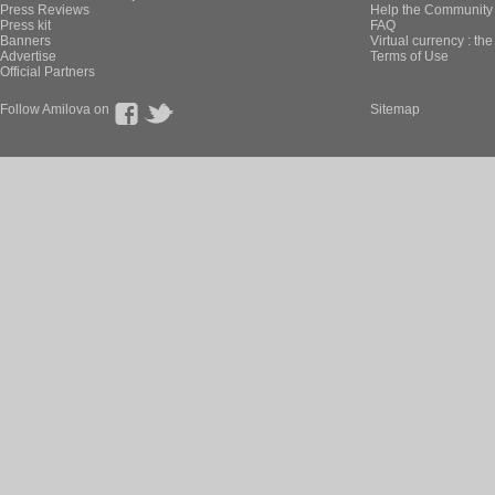
Press Reviews
Help the Community 
Press kit
FAQ
Banners
Virtual currency : th
Advertise
Terms of Use
Official Partners
Follow Amilova on
Sitemap