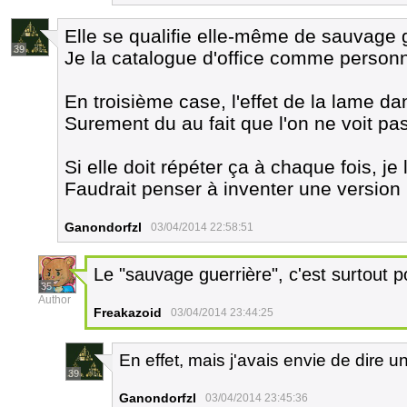
Elle se qualifie elle-même de sauvage 
39
Je la catalogue d'office comme person
En troisième case, l'effet de la lame d
Surement du au fait que l'on ne voit pa
Si elle doit répéter ça à chaque fois, je 
Faudrait penser à inventer une version
Ganondorfzl
03/04/2014 22:58:51
Le "sauvage guerrière", c'est surtout 
35
Author
Freakazoid
03/04/2014 23:44:25
En effet, mais j'avais envie de dire 
39
Ganondorfzl
03/04/2014 23:45:36