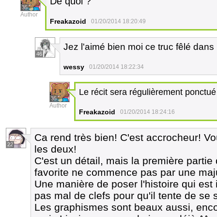
De quoi ?
35
Author
Freakazoid
01/20/2014 18:20:49
Jez l'aimé bien moi ce truc fêlé dan
46
wessy
01/20/2014 18:22:34
Le récit sera régulièrement ponctué 
35
Author
Freakazoid
01/20/2014 18:24:16
Ca rend très bien! C'est accrocheur! Vou
22
les deux!
C'est un détail, mais la première partie 
favorite ne commence pas par une maju
Une manière de poser l'histoire qui est
pas mal de clefs pour qu'il tente de se
Les graphismes sont beaux aussi, enco