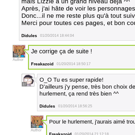
mais Lizzie a un grand niveau déjà ^^
Après, j'ai hâte de voir les personnage
Donc...il ne me reste plus qu'à tout sui
Merci pour toutes ces pages, et bon co
Didules
01/20/2014 18:44:04
Je corrige ça de suite !
35
Author
Freakazoid
01/20/2014 18:50:17
O_O Tu es super rapide!
22
D'ailleurs j'y pense, très bon choix de
hurlement, ça rend très bien ^^
Didules
01/20/2014 18:56:25
Pour le hurlement, j'aurais aimé tr
35
Author
Freakazoid
01/20/2014 21:12:18