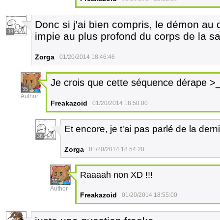
Donc si j'ai bien compris, le démon au d
38
impie au plus profond du corps de la s
Zorga
01/20/2014 18:46:46
Je crois que cette séquence dérape >_
35
Author
Freakazoid
01/20/2014 18:50:00
Et encore, je t'ai pas parlé de la der
38
Zorga
01/20/2014 18:54:20
Raaaah non XD !!!
35
Author
Freakazoid
01/20/2014 18:55:00