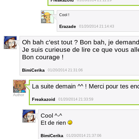
Freakazoid
01/20/2014 21:11:29
Cool !
36
Erazade
01/20/2014 21:14:43
Oh bah c'est tout ? Bon bah, je demand
32
Je suis curieuse de lire ce que vous all
Bon courage !
BimiCerika
01/20/2014 21:31:06
La suite demain ^^ ! Merci pour tes 
35
Author
Freakazoid
01/20/2014 21:33:59
Cool ^-^
32
Et de rien
BimiCerika
01/20/2014 21:37:06