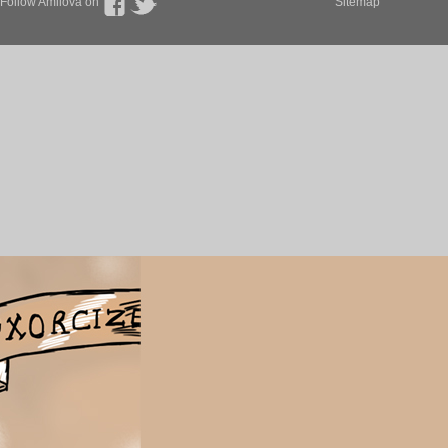
Follow Amilova on
Sitemap