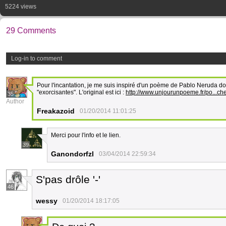
5224 views
29 Comments
Log-in to comment
Pour l'incantation, je me suis inspiré d'un poème de Pablo Neruda dont
"exorcisantes". L'original est ici :
http://www.unjourunpoeme.fr/po...ch
35
Author
Freakazoid
01/20/2014 11:01:25
Merci pour l'info et le lien.
39
Ganondorfzl
03/04/2014 22:59:34
S'pas drôle '-'
46
wessy
01/20/2014 18:17:05