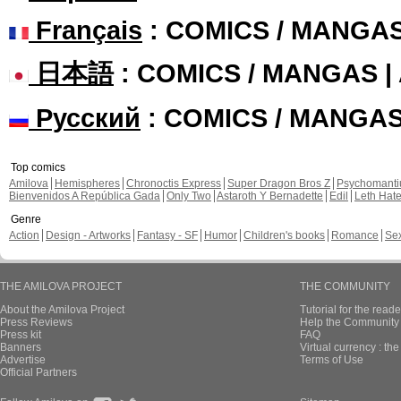
Français
: COMICS / MANGA
日本語
: COMICS / MANGAS 
Русский
: COMICS / MANGA
Top comics
Amilova
Hemispheres
Chronoctis Express
Super Dragon Bros Z
Psychomant
Bienvenidos A República Gada
Only Two
Astaroth Y Bernadette
Edil
Leth Hat
Genre
Action
Design - Artworks
Fantasy - SF
Humor
Children's books
Romance
Se
THE AMILOVA PROJECT
THE COMMUNITY
About the Amilova Project
Tutorial for the reade
Press Reviews
Help the Community 
Press kit
FAQ
Banners
Virtual currency : th
Advertise
Terms of Use
Official Partners