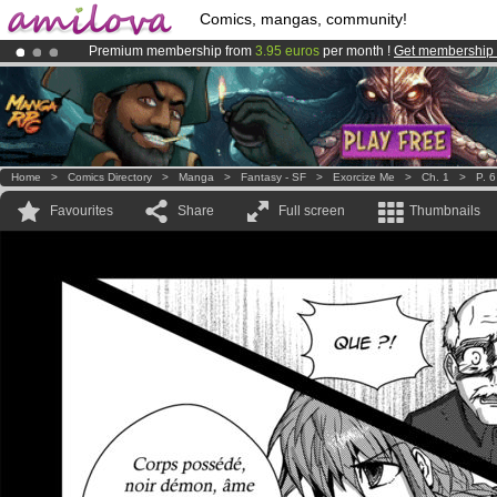
Comics, mangas, community!
Premium membership from
3.95 euros
per month !
Get membership
Amilova
Kickstarter is now LIVE
!.
Already 100000
members
and 1000
comics & mangas!
.
Home
>
Comics Directory
>
Manga
>
Fantasy - SF
>
Exorcize Me
>
Ch. 1
>
P. 6
Favourites
Share
Full screen
Thumbnails