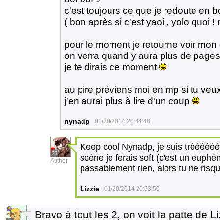
c'est toujours ce que je redoute en
( bon après si c'est yaoi , yolo quoi ! 
pour le moment je retourne voir mon d
on verra quand y aura plus de pages 
je te dirais ce moment
au pire préviens moi en mp si tu veux 
j'en aurai plus à lire d'un coup
nynadp
01/20/2014 20:44:48
Keep cool Nynadp, je suis trèèèèèè
26
scène je ferais soft (c'est un euphé
Author
passablement rien, alors tu ne risq
Lizzie
01/20/2014 20:53:50
Bravo à tout les 2, on voit la patte de 