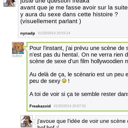
juste une question freaka
54
avant que je me fasse avoir sur la suite
y aura du sexe dans cette histoire ?
(visuellement parlant )
nynadp
01/20/2014 20:03:14
Pour l'instant, j'ai prévu une scène de
35
n'est pas du hentaï. On ne verra rien d
Author
scène de sexe d'un film hollywoodien 
Au delà de ça, le scénario est un peu
peu de sexy
!
A toi de voir si ça te semble rester da
Freakazoid
01/20/2014 20:07:52
j'avoue que l'idée de voir une scène 
54
bof bof :/