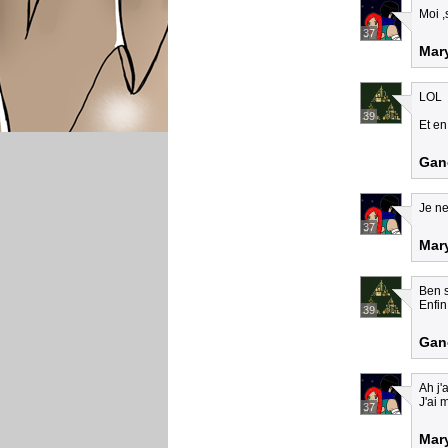
Moi ,
37
Mar
LOL
39
Et en
Gan
Je ne
37
Mar
Ben s
Enfin
39
Gan
Ah j'
J'ai 
37
Mar