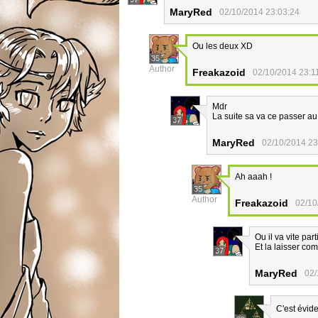
MaryRed
02/10/2014 23:03:24
Ou les deux XD
35
Author
Freakazoid
02/10/2014 23:1
Mdr
La suite sa va ce passer au 
37
MaryRed
02/10/2014 23
Ah aaah !
35
Author
Freakazoid
02/10
Ou il va vite part
Et la laisser com
37
MaryRed
02/
C'est évide