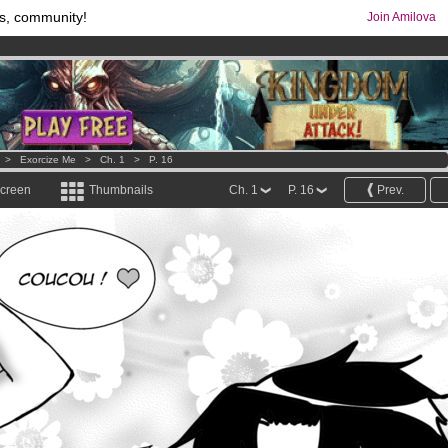
s, community!
Join Amilova
comics & mangas!
.
os
per month !
Get membership now
>
Exorcize Me
>
Ch. 1
>
P. 16
screen
Thumbnails
Ch. 1
P. 16
Prev.