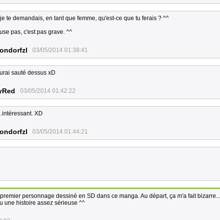
je te demandais, en tant que femme, qu'est-ce que tu ferais ? ^^
use pas, c'est pas grave. ^^
ondorfzl
03/05/2014 01:38:41
aurai sauté dessus xD
yRed
03/05/2014 01:42:22
.intéressant. XD
ondorfzl
03/05/2014 01:44:21
 premier personnage dessiné en SD dans ce manga. Au départ, ça m'a fait bizarre..
u une histoire assez sérieuse ^^