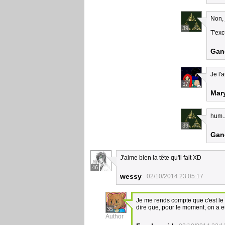
Non, 
39
T'exc
Gan
Je l'
37
Mar
hum..
39
Gan
J'aime bien la tête qu'il fait XD
46
wessy
02/10/2014 23:05:17
Je me rends compte que c'est le
dire que, pour le moment, on a e
35
Author