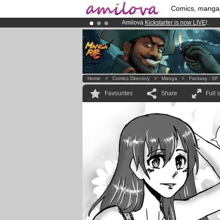
Comics, manga
Amilova
Kickstarter is now LIVE
!.
Already 100000
members
and 1000
Premium membership from
3.95 eur
Home
>
Comics Directory
>
Manga
>
Fantasy - SF
Favourites
Share
Full 