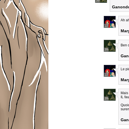
39
Ganondo
Ah a
37
Mar
Ben 
39
Gan
Le pi
37
Mar
Mais i
IL fa
39
Quoiq
surem
Gan