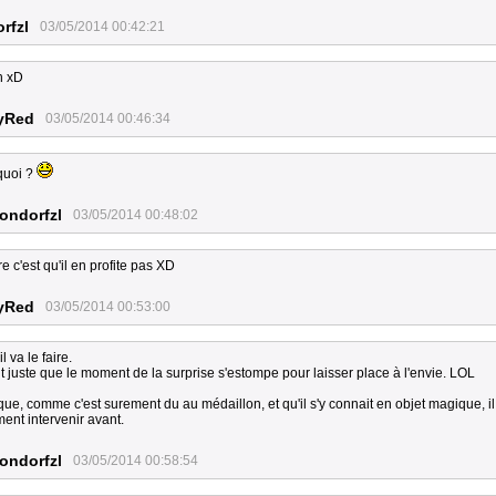
rfzl
03/05/2014 00:42:21
h xD
yRed
03/05/2014 00:46:34
quoi ?
ondorfzl
03/05/2014 00:48:02
re c'est qu'il en profite pas XD
yRed
03/05/2014 00:53:00
l va le faire.
ut juste que le moment de la surprise s'estompe pour laisser place à l'envie. LOL
ue, comme c'est surement du au médaillon, et qu'il s'y connait en objet magique, il
ent intervenir avant.
ondorfzl
03/05/2014 00:58:54