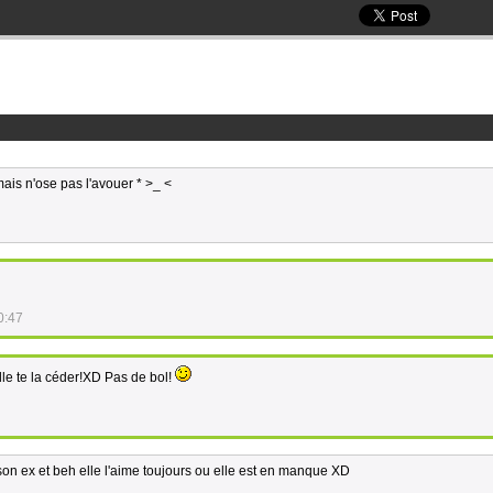
mais n'ose pas l'avouer * >_ <
0:47
ille te la céder!XD Pas de bol!
son ex et beh elle l'aime toujours ou elle est en manque XD