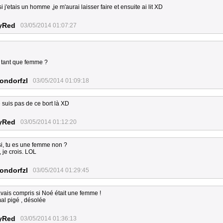
si j'etais un homme ,je m'aurai laisser faire et ensuite ai lit XD
yRed
03/05/2014 01:07:27
 tant que femme ?
ondorfzl
03/05/2014 01:09:18
 suis pas de ce bort là XD
yRed
03/05/2014 01:12:20
i, tu es une femme non ?
, je crois. LOL
ondorfzl
03/05/2014 01:29:45
avais compris si Noé était une femme !
mal pigé , désolée
yRed
03/05/2014 01:36:13