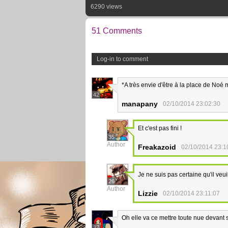
6290 views
51 Comments
Log-in to comment
*A très envie d'être à la place de Noé 
42
manapany
02/10/2014 23:02:30
Et c'est pas fini !
35
Author
Freakazoid
02/10/2014 23:1
Je ne suis pas certaine qu'il veu
26
Author
Lizzie
02/10/2014 23:11:07
Oh elle va ce mettre toute nue devant 
37