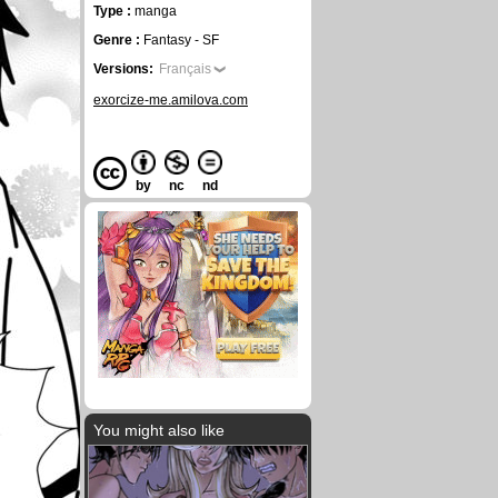
Type :
manga
Genre :
Fantasy - SF
Versions:
Français
exorcize-me.amilova.com
by
nc
nd
You might also like