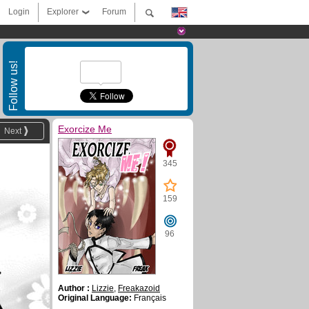
Login
Explorer
Forum
Follow us!
Exorcize Me
Next
345
159
96
Author :
Lizzie
,
Freakazoid
Original Language:
Français