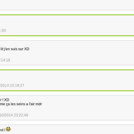
1:00
lit j'en suis sur XD
:14:16
/2014 23:19:27
ir ! XD
me ça les seins a l'air mdr
10/2014 23:22:48
nt !