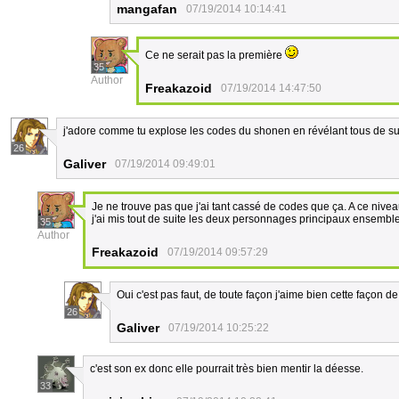
mangafan
07/19/2014 10:14:41
Ce ne serait pas la première
35
Author
Freakazoid
07/19/2014 14:47:50
j'adore comme tu explose les codes du shonen en révélant tous de sui
26
Galiver
07/19/2014 09:49:01
Je ne trouve pas que j'ai tant cassé de codes que ça. A ce nive
j'ai mis tout de suite les deux personnages principaux ensembl
35
Author
Freakazoid
07/19/2014 09:57:29
Oui c'est pas faut, de toute façon j'aime bien cette façon de
26
Galiver
07/19/2014 10:25:22
c'est son ex donc elle pourrait très bien mentir la déesse.
33