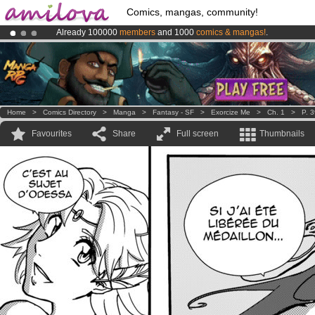
Comics, mangas, community!
Already 100000
members
and 1000
comics & mangas!
.
Amilova
Kickstarter is now LIVE
!.
Premium membership from
3.95 euros
per month !
Get membership
Home
>
Comics Directory
>
Manga
>
Fantasy - SF
>
Exorcize Me
>
Ch. 1
>
P. 
Favourites
Share
Full screen
Thumbnails