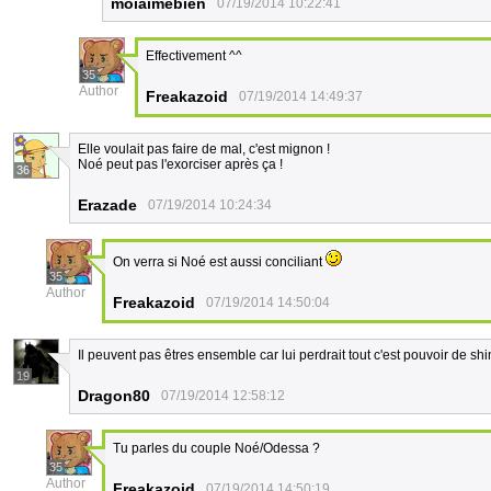
moiaimebien
07/19/2014 10:22:41
Effectivement ^^
35
Author
Freakazoid
07/19/2014 14:49:37
Elle voulait pas faire de mal, c'est mignon !
Noé peut pas l'exorciser après ça !
36
Erazade
07/19/2014 10:24:34
On verra si Noé est aussi conciliant
35
Author
Freakazoid
07/19/2014 14:50:04
Il peuvent pas êtres ensemble car lui perdrait tout c'est pouvoir de shin
19
Dragon80
07/19/2014 12:58:12
Tu parles du couple Noé/Odessa ?
35
Author
Freakazoid
07/19/2014 14:50:19