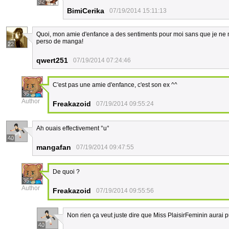
32
BimiCerika
07/19/2014 15:11:13
Quoi, mon amie d'enfance a des sentiments pour moi sans que je ne m'
perso de manga!
22
qwert251
07/19/2014 07:24:46
C'est pas une amie d'enfance, c'est son ex ^^
35
Author
Freakazoid
07/19/2014 09:55:24
Ah ouais effectivement °u°
40
mangafan
07/19/2014 09:47:55
De quoi ?
35
Author
Freakazoid
07/19/2014 09:55:56
Non rien ça veut juste dire que Miss PlaisirFeminin aurai pu
40