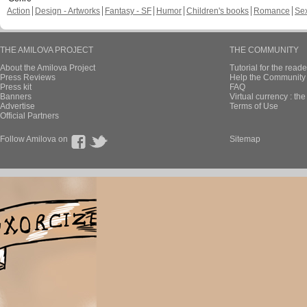
Action
Design - Artworks
Fantasy - SF
Humor
Children's books
Romance
Se
THE AMILOVA PROJECT
THE COMMUNITY
About the Amilova Project
Tutorial for the reade
Press Reviews
Help the Community 
Press kit
FAQ
Banners
Virtual currency : th
Advertise
Terms of Use
Official Partners
Follow Amilova on
Sitemap