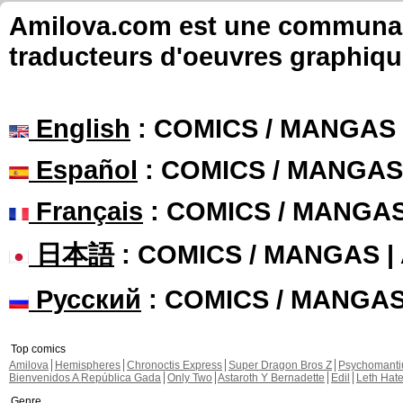
Amilova.com est une communauté
traducteurs d'oeuvres graphiqu
English
: COMICS / MANGAS
Español
: COMICS / MANGAS
Français
: COMICS / MANGA
日本語
: COMICS / MANGAS 
Русский
: COMICS / MANGA
Top comics
Amilova
Hemispheres
Chronoctis Express
Super Dragon Bros Z
Psychomant
Bienvenidos A República Gada
Only Two
Astaroth Y Bernadette
Edil
Leth Hat
Genre