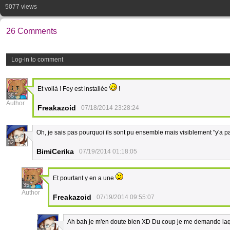
5077 views
26 Comments
Log-in to comment
Et voilà ! Fey est installée
!
35
Author
Freakazoid
07/18/2014 23:28:24
Oh, je sais pas pourquoi ils sont pu ensemble mais visiblement "y'a p
32
BimiCerika
07/19/2014 01:18:05
Et pourtant y en a une
35
Author
Freakazoid
07/19/2014 09:55:07
Ah bah je m'en doute bien XD Du coup je me demande la