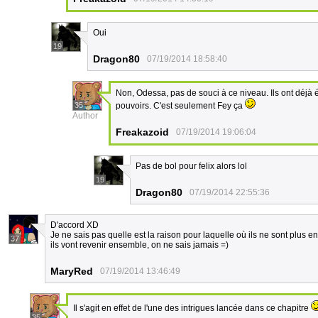
Oui
19
Dragon80
07/19/2014 18:58:40
Non, Odessa, pas de souci à ce niveau. Ils ont déjà é
35
pouvoirs. C'est seulement Fey ça
Author
Freakazoid
07/19/2014 19:06:04
Pas de bol pour felix alors lol
19
Dragon80
07/19/2014 22:55:36
D'accord XD
Je ne sais pas quelle est la raison pour laquelle où ils ne sont plus en
37
ils vont revenir ensemble, on ne sais jamais =)
MaryRed
07/19/2014 13:46:49
Il s'agit en effet de l'une des intrigues lancée dans ce chapitre
35