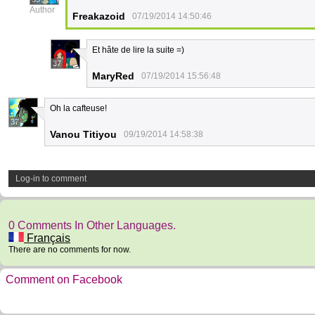
Author
Freakazoid
07/19/2014 14:50:46
Et hâte de lire la suite =)
37
MaryRed
07/19/2014 15:56:48
Oh la cafteuse!
37
Vanou Titiyou
09/19/2014 14:58:38
Log-in to comment
0 Comments In Other Languages.
Français
There are no comments for now.
Comment on Facebook