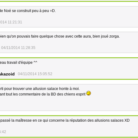
 de Noé se construit peu à peu =D.
2014 11:21:31
bien qu'on pouvais faire quelque chose avec cette aura, bien joué zorga.
04/11/2014 11:28:35
eau travail d'équipe ^^
akazoid
04/11/2014 15:05:52
ti pour trouver une allusion salace honte à moi.
ant tout les commentaire de la BD des chiens esprit
épassé la maîtresse en ce qui concerne la réputation des allusions salaces XD
6:42