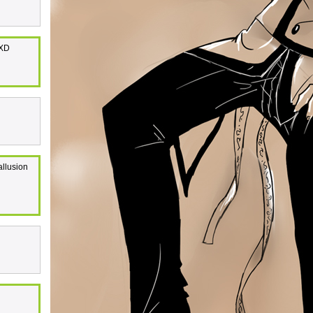
 XD
allusion