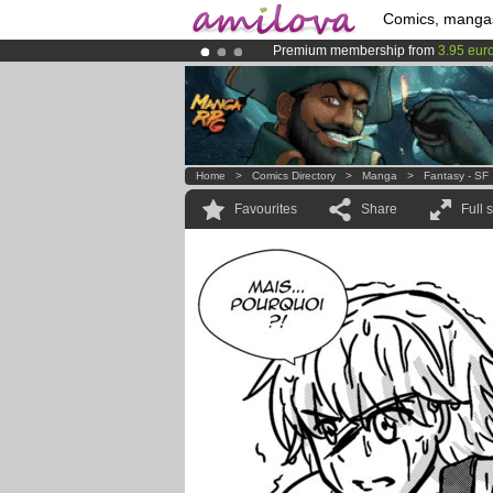
Comics, manga
Premium membership from
3.95 eur
Amilova
Kickstarter is now LIVE
!.
Already 100000
members
and 1000
Home
>
Comics Directory
>
Manga
>
Fantasy - SF
Favourites
Share
Full 