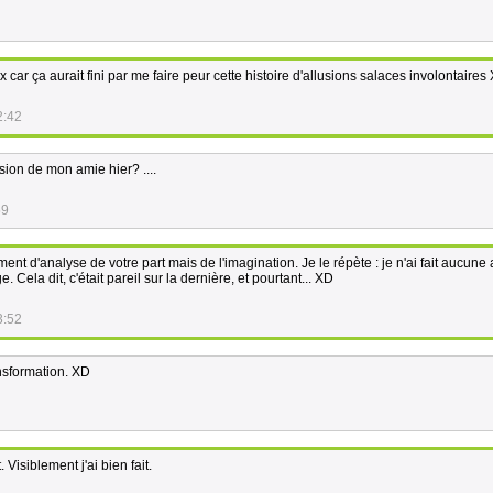
x car ça aurait fini par me faire peur cette histoire d'allusions salaces involontaires
2:42
sion de mon amie hier? ....
59
ent d'analyse de votre part mais de l'imagination. Je le répète : je n'ai fait aucune 
. Cela dit, c'était pareil sur la dernière, et pourtant... XD
3:52
ansformation. XD
 Visiblement j'ai bien fait.