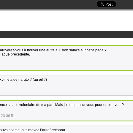
. arriverez-vous à trouver une autre allusion salace sur cette page ?
la blague précédente.
xy-meta de naruto ? (au pif ?)
nce salace volontaire de ma part. Mais je compte sur vous pour en trouver :P
 23:06:51
ouvoir sortir un truc avec l"aura" reconnu.