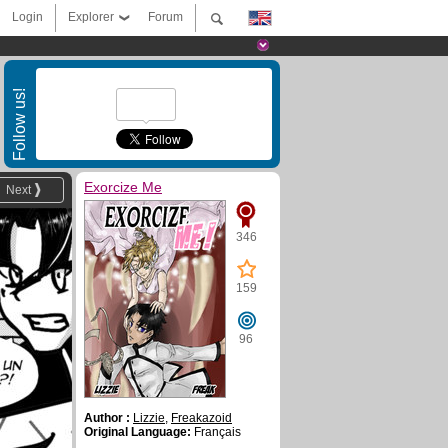
Login
Explorer
Forum
Follow us!
Exorcize Me
Next
346
159
96
Author :
Lizzie
,
Freakazoid
Original Language:
Français