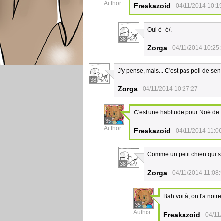
Author
Freakazoid
04/11/2014 10:1
Oui è_é/.
38
Zorga
04/11/2014 10:25
J'y pense, mais... C'est pas poli de senti
38
Zorga
04/11/2014 10:27:27
C'est une habitude pour Noé de s
35
Author
Freakazoid
04/11/2014 11:0
Comme un petit chien qui s
38
Zorga
04/11/2014 11:08
Bah voilà, on l'a notr
35
Author
Freakazoid
04/11