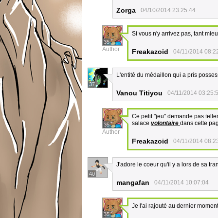
Zorga
04/10/2014 23:25:44
Si vous n'y arrivez pas, tant mieu
35
Author
Freakazoid
04/11/2014 08:2
L'entité du médaillon qui a pris posses
37
Vanou Titiyou
04/11/2014 03:25:
Ce petit "jeu" demande pas tellem
salace
volontaire
dans cette page
35
Author
Freakazoid
04/11/2014 08:2
J'adore le coeur qu'il y a lors de sa tr
40
mangafan
04/11/2014 10:07:04
Je l'ai rajouté au dernier moment.
35