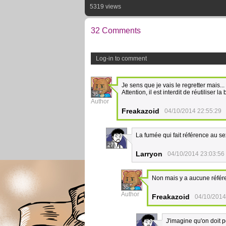
5319 views
32 Comments
Log-in to comment
Je sens que je vais le regretter mais..
Attention, il est interdit de réutiliser 
35
Author
Freakazoid
04/10/2014 22:55:29
La fumée qui fait référence au se
27
Larryon
04/10/2014 23:03:56
Non mais y a aucune référe
35
Author
Freakazoid
04/10/2014
J'imagine qu'on doit p