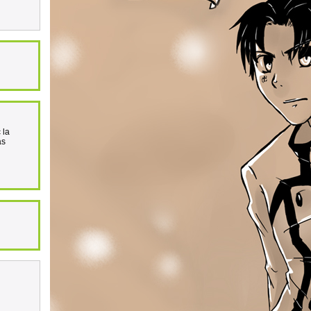
 la
as