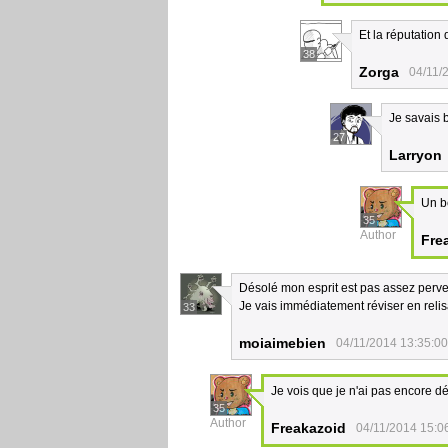
Et la réputation
38
Zorga
04/11/
Je savais 
27
Larryon
Un b
35
Author
Fre
Désolé mon esprit est pas assez perver
Je vais immédiatement réviser en relis
33
moiaimebien
04/11/2014 13:35:00
Je vois que je n'ai pas encore d
35
Author
Freakazoid
04/11/2014 15:0