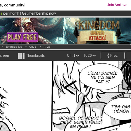
s, community!
Join Amilova
os
per month !
Get membership now
comics & mangas!
.
>
Exorcize Me
>
Ch. 1
>
P. 26
screen
Thumbnails
Ch. 1
P. 26
Prev.