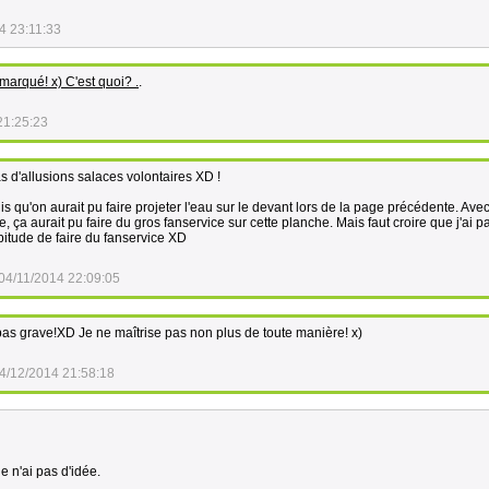
4 23:11:33
marqué! x) C'est quoi? .
.
21:25:23
s d'allusions salaces volontaires XD !
dis qu'on aurait pu faire projeter l'eau sur le devant lors de la page précédente. Avec
 ça aurait pu faire du gros fanservice sur cette planche. Mais faut croire que j'ai p
bitude de faire du fanservice XD
04/11/2014 22:09:05
pas grave!XD Je ne maîtrise pas non plus de toute manière! x)
4/12/2014 21:58:18
je n'ai pas d'idée.