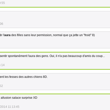
9:55
:06
r l'
aura
des filles sans leur permission, normal que ça jette un "froid" 8)
entir spontanément l'aura des gens. Oui, il n'a pas beaucoup d'amis du coup...
6:14
ent les fesses des autres chiens 8D.
:52
e allusion salace surprise XD
/2014 11:13:45