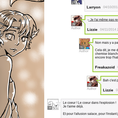
27
Larryon
04/10/201
-
- Je l'ai même pas re
26
Author
Lizzie
04/11/2014 
Non mais y a pa
35
Cela dit, je me 
Author
chemise blanche,
encore trop l'ha
Freakazoid
Bah c'est 
26
Author
Lizzie
0
Le coeur ! Le coeur dans l'explosion !
Je l'aime déjà.
38
Et pour l'allusion salace, pour l'instant 