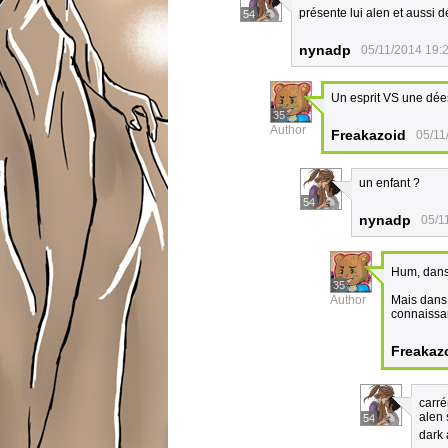
présente lui alen et aussi dé
54
nynadp
05/11/2014 19:
Un esprit VS une dée
35
Author
Freakazoid
05/11
un enfant ?
54
nynadp
05/1
Hum, dans 
35
Author
Mais dans 
connaissan
Freakaz
carr
alen 
54
dark 