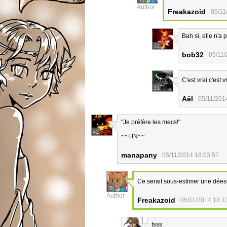
Author
Freakazoid
05/11
Bah si, elle n'a 
32
bob32
05/11/
C'est vrai c'est vr
31
Aël
05/11/201
"Je préfère les mecs!"
42
~~FIN~~
manapany
05/11/2014 18:03:57
Ce serait sous-estimer une dées
35
Author
Freakazoid
05/11/2014 18:1
tsss