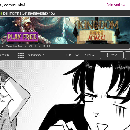
s, community!
Join Amilova
os
per month !
Get membership now
comics & mangas!
.
>
Exorcize Me
>
Ch. 1
>
P. 29
screen
Thumbnails
Ch. 1
P. 29
Prev.