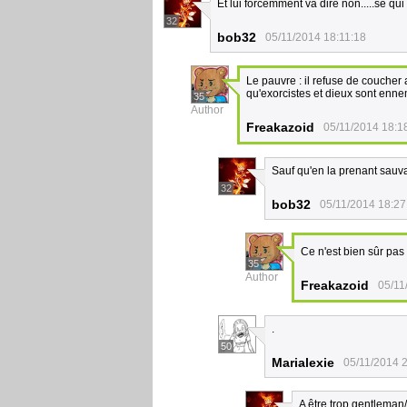
Et lui forcemment va dire non.....se qui
32
bob32
05/11/2014 18:11:18
Le pauvre : il refuse de coucher
qu'exorcistes et dieux sont enne
35
Author
Freakazoid
05/11/2014 18:1
Sauf qu'en la prenant sauvag
32
bob32
05/11/2014 18:27
Ce n'est bien sûr pa
35
Author
Freakazoid
05/11
.
50
Marialexie
05/11/2014 
A être trop gentleman/g