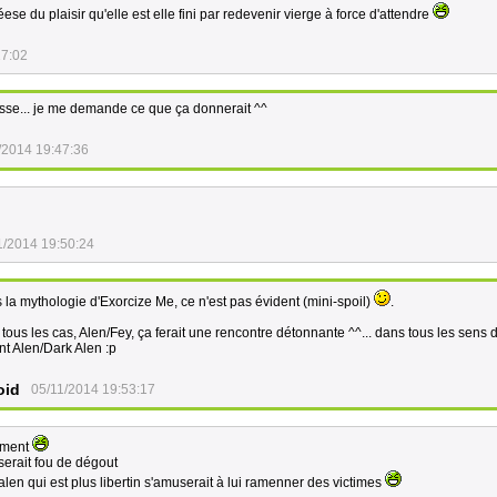
ese du plaisir qu'elle est elle fini par redevenir vierge à force d'attendre
27:02
sse... je me demande ce que ça donnerait ^^
/2014 19:47:36
1/2014 19:50:24
la mythologie d'Exorcize Me, ce n'est pas évident (mini-spoil)
.
tous les cas, Alen/Fey, ça ferait une rencontre détonnante ^^... dans tous les sens 
t Alen/Dark Alen :p
oid
05/11/2014 19:53:17
ément
serait fou de dégout
alen qui est plus libertin s'amuserait à lui ramenner des victimes