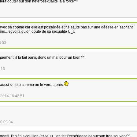
 fera douter sur son hétérosexualité là à force^^
 avec sa copine car elle est possédée et ne saute pas sur une déesse en sachant
mis... et voilà qu'on doute de sa sexualité U_U
8:03
ement, il la fait partir, donc un mal pour un bien^^
:13
s aussi simple comme on le verra après
/2014 18:42:51
20:09:04
entil, t'en finis couillon (et seul), j'en fait l'expérience beaucoup trop souvent^^