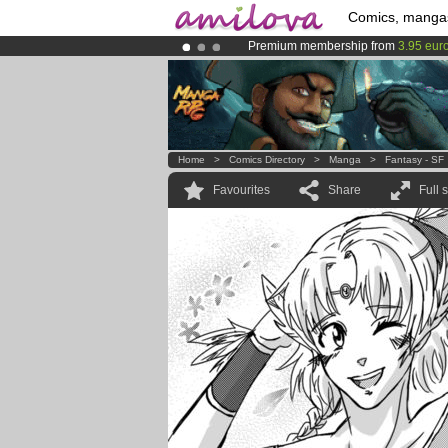
Comics, manga
Premium membership from
3.95 eur
Amilova
Kickstarter is now LIVE
!.
Already 134393
members
and 1208
Home
>
Comics Directory
>
Manga
>
Fantasy - SF
Favourites
Share
Full 