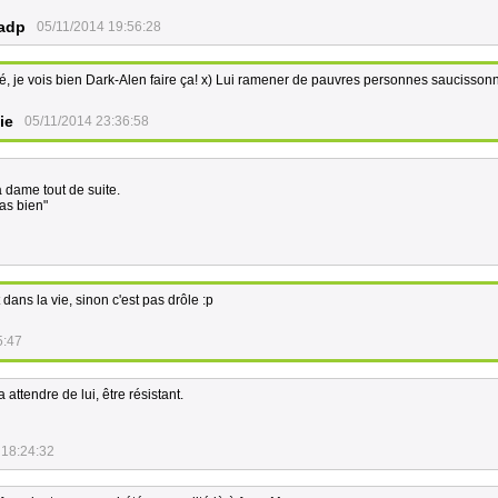
adp
05/11/2014 19:56:28
é, je vois bien Dark-Alen faire ça! x) Lui ramener de pauvres personnes saucissonn
ie
05/11/2014 23:36:58
a dame tout de suite.
pas bien"
dans la vie, sinon c'est pas drôle :p
5:47
 attendre de lui, être résistant.
 18:24:32