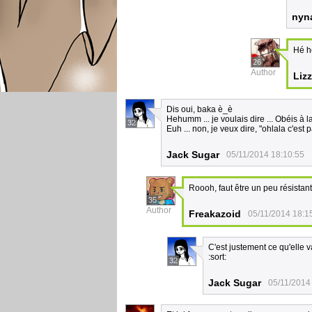
nyn
Hé h
26
Author
Lizz
Dis oui, baka è_è
Hehumm ... je voulais dire ... Obéis à l
32
Euh ... non, je veux dire, "ohlala c'est 
Jack Sugar
05/11/2014 18:10:55
Roooh, faut être un peu résistant 
35
Author
Freakazoid
05/11/2014 18:1
C'est justement ce qu'elle va
:sort:
32
Jack Sugar
05/11/2014