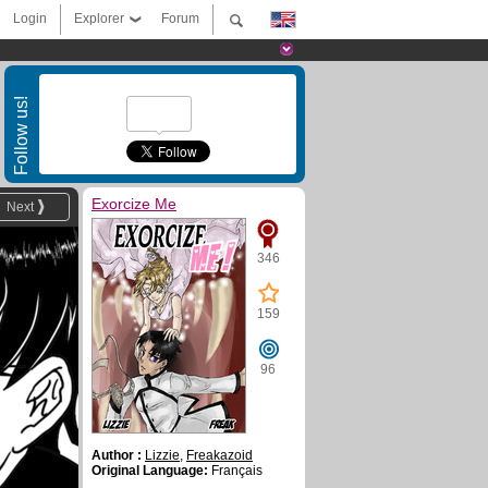
Login
Explorer
Forum
Follow us!
Exorcize Me
Next
346
159
96
Author :
Lizzie
,
Freakazoid
Original Language:
Français