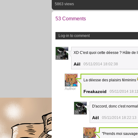
5863 views
53 Comments
Log-in to comment
XD C'est quoi cette déesse ? Hâte de li
31
Aël
05/11/2014 18:02:38
La déesse des plaisirs féminins
35
Author
Freakazoid
05/11/2014 18:1
D'accord, donc c'est norma
31
Aël
05/11/2014 18:22:13
"Prends moi sauvagem
35