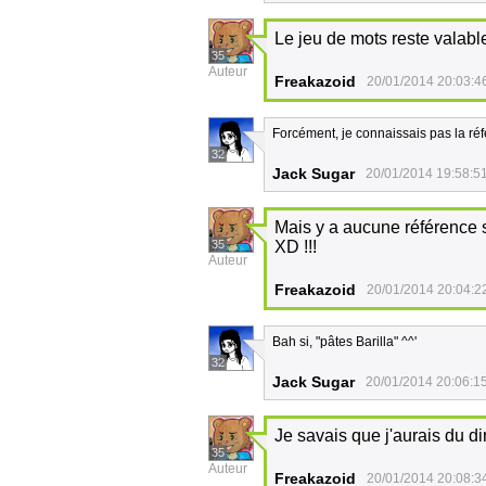
Le jeu de mots reste valab
35
Auteur
Freakazoid
20/01/2014 20:03:4
Forcément, je connaissais pas la ré
32
Jack Sugar
20/01/2014 19:58:5
Mais y a aucune référence si
35
XD !!!
Auteur
Freakazoid
20/01/2014 20:04:2
Bah si, "pâtes Barilla" ^^'
32
Jack Sugar
20/01/2014 20:06:1
Je savais que j'aurais du d
35
Auteur
Freakazoid
20/01/2014 20:08:3