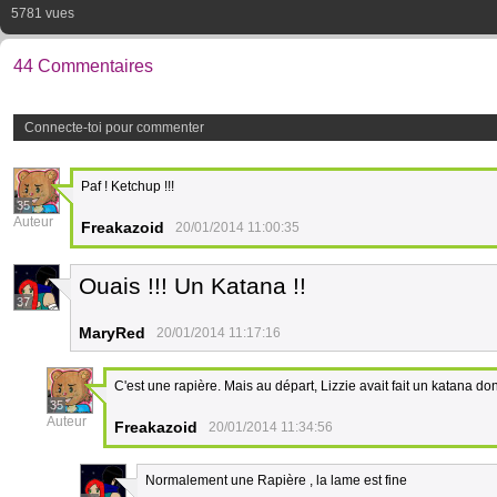
5781 vues
44 Commentaires
Connecte-toi pour commenter
Paf ! Ketchup !!!
35
Auteur
Freakazoid
20/01/2014 11:00:35
Ouais !!! Un Katana !!
37
MaryRed
20/01/2014 11:17:16
C'est une rapière. Mais au départ, Lizzie avait fait un katana d
35
Auteur
Freakazoid
20/01/2014 11:34:56
Normalement une Rapière , la lame est fine