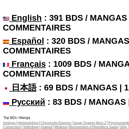
English
: 391 BDS / MANGAS 
COMMENTAIRES
Español
: 320 BDS / MANGAS 
COMMENTAIRES
Français
: 1009 BDS / MANGA
COMMENTAIRES
日本語
: 69 BDS / MANGAS |
Русский
: 83 BDS / MANGAS
Top BDs / Manga
Amilova
Hémisphères
Chronoctis Express
Super Dragon Bros Z
Psychomant
Connection
Sethxfaye
Graped
Wisteria
Bienvenidos A República Gada
Only 