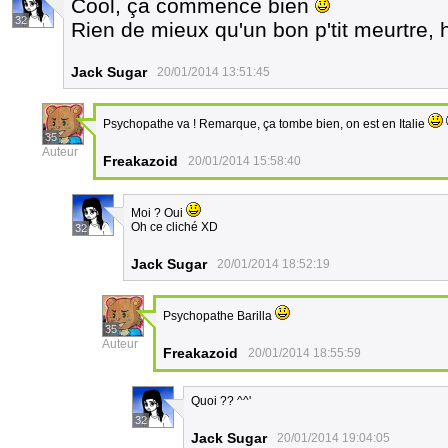
Cool, ça commence bien
32
Rien de mieux qu'un bon p'tit meurtre,
Jack Sugar
20/01/2014 13:51:45
Psychopathe va ! Remarque, ça tombe bien, on est en Italie
35
Auteur
Freakazoid
20/01/2014 15:58:40
Moi ? Oui
Oh ce cliché XD
32
Jack Sugar
20/01/2014 18:52:19
Psychopathe Barilla
35
Auteur
Freakazoid
20/01/2014 18:55:59
Quoi ?? ^^'
32
Jack Sugar
20/01/2014 19:04:05