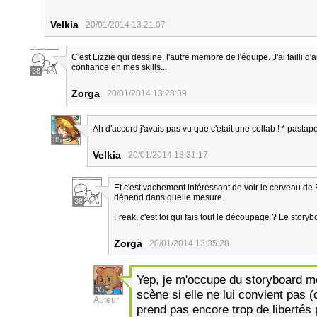
Velkia
20/01/2014 13:21:07
C'est Lizzie qui dessine, l'autre membre de l'équipe. J'ai failli d
confiance en mes skills...
38
Zorga
20/01/2014 13:28:39
Ah d'accord j'avais pas vu que c'était une collab ! * pastap
35
Velkia
20/01/2014 13:31:17
Et c'est vachement intéressant de voir le cerveau de 
dépend dans quelle mesure.
38
Freak, c'est toi qui fais tout le découpage ? Le storyb
Zorga
20/01/2014 13:35:28
Yep, je m'occupe du storyboard mêm
35
scène si elle ne lui convient pas (c
Auteur
prend pas encore trop de libertés 