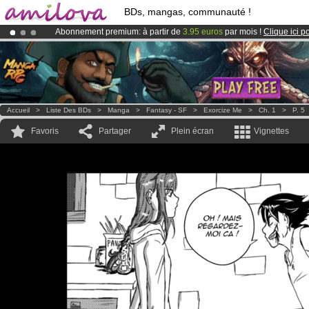
BDs, mangas, communauté !
Abonnement premium: à partir de
3.95 euros
par mois !
Clique ici p
Déjà 100000
membres
et 1000
BDs & Mangas
!
Le
Kickstarter Amilova est désormais lancé
!.
Accueil
>
Liste Des BDs
>
Manga
>
Fantasy - SF
>
Exorcize Me
>
Ch. 1
>
P. 5
Favoris
Partager
Plein écran
Vignettes