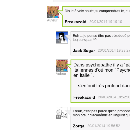
Dis le à voix haute, tu comprendras le jeu
35
Auteur
Freakazoid
20/01/2014 19:19:10
Euh ... je pense être pas très doué 
toujours pas ^^
32
Jack Sugar
20/01/2014 19:33:2
Dans psychopathe il y a "pâ
35
italiennes d'où mon "Psych
Auteur
en Italie ".
... s'enfouit très profond dan
Freakazoid
20/01/2014 19:52:0
Freak, c'est pas parce qu'on prononc
mon cœur d'académicien linguistiqu
38
Zorga
20/01/2014 19:56:52