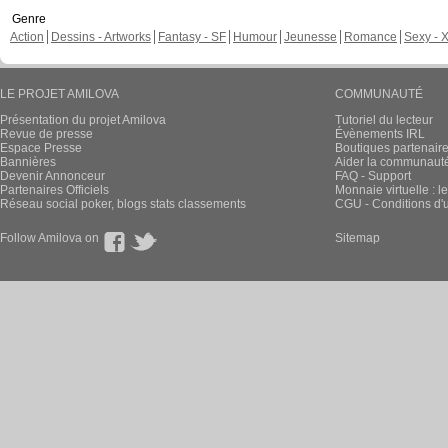
Genre
Action
Dessins - Artworks
Fantasy - SF
Humour
Jeunesse
Romance
Sexy - 
LE PROJET AMILOVA
COMMUNAUTÉ
Présentation du projet Amilova
Tutoriel du lecteur
Revue de presse
Évènements IRL
Espace Presse
Boutiques partenair
Bannières
Aider la communauté 
Devenir Annonceur
FAQ - Support
Partenaires Officiels
Monnaie virtuelle : l
Réseau social poker, blogs stats classements
CGU - Conditions d'ut
Follow Amilova on
Sitemap