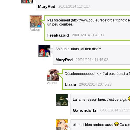
37
MaryRed
20/01/2014 11:41:14
Pas forcément (
http://www.couleursdeforge.fr/photo
un peu courbée.
35
Auteur
Freakazoid
20/01/2014 11:43:17
Ah ouais, alors j'ai rien dis ^^
37
MaryRed
20/01/2014 11:46:02
Désolééééééeeee! >. < J'ai pas réussi à f
26
Auteur
Lizzie
20/01/2014 20:45:23
La lame ressort bien, c'est déjà ça.
39
Ganondorfzl
04/03/2014 22:52:
elle est bien rentrée aussi
Ca com
33