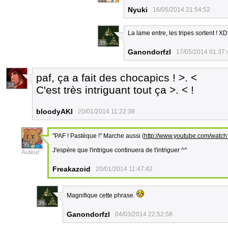
Nyuki
16/05/2014 21:54:52
La lame entre, les tripes sortent ! XD
39
Ganondorfzl
17/05/2014 01:37:
paf, ça a fait des chocapics ! >. <
34
C'est très intriguant tout ça >. < !
bloodyAKI
20/01/2014 11:22:38
"PAF ! Pastèque !" Marche aussi (
http://www.youtube.com/wa
35
J'espère que l'intrigue continuera de t'intriguer ^^
Auteur
Freakazoid
20/01/2014 11:47:42
Magnifique cette phrase.
39
Ganondorfzl
04/03/2014 22:52:58