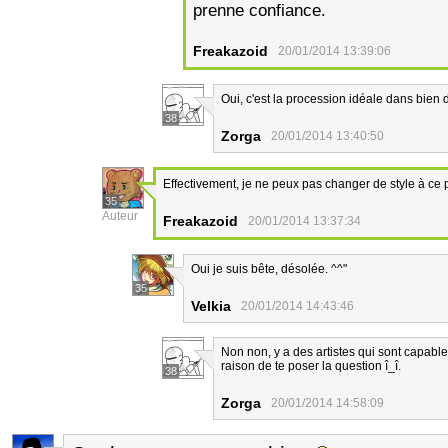
prenne confiance.
Freakazoid
20/01/2014 13:39:06
Oui, c'est la procession idéale dans bien d
38
Zorga
20/01/2014 13:40:50
Effectivement, je ne peux pas changer de style à ce p
35
Auteur
Freakazoid
20/01/2014 13:37:34
Oui je suis bête, désolée. ^^"
35
Velkia
20/01/2014 14:43:46
Non non, y a des artistes qui sont capable
raison de te poser la question î_î.
38
Zorga
20/01/2014 14:58:09