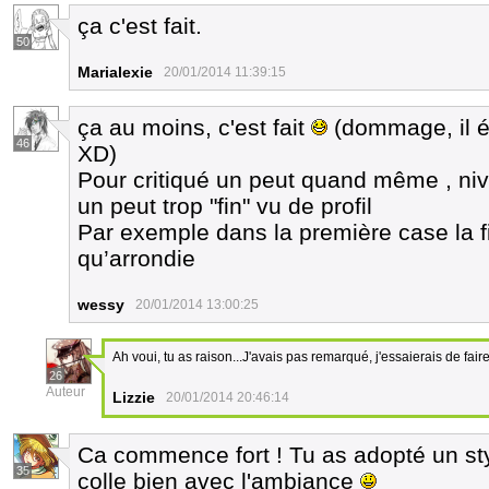
ça c'est fait.
50
Marialexie
20/01/2014 11:39:15
ça au moins, c'est fait
(dommage, il é
46
XD)
Pour critiqué un peut quand même , ni
un peut trop "fin" vu de profil
Par exemple dans la première case la fi
qu’arrondie
wessy
20/01/2014 13:00:25
Ah voui, tu as raison...J'avais pas remarqué, j'essaierais de faire 
26
Auteur
Lizzie
20/01/2014 20:46:14
Ca commence fort ! Tu as adopté un sty
35
colle bien avec l'ambiance