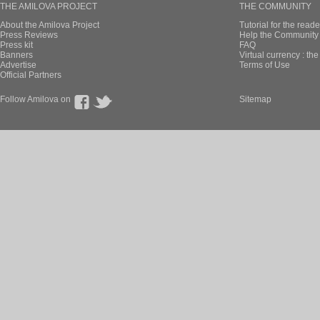
THE AMILOVA PROJECT
THE COMMUNITY
About the Amilova Project
Tutorial for the reade
Press Reviews
Help the Community 
Press kit
FAQ
Banners
Virtual currency : th
Advertise
Terms of Use
Official Partners
Follow Amilova on
Sitemap