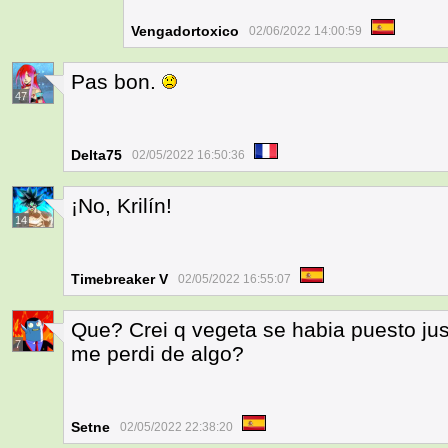
Vengadortoxico
02/06/2022 14:00:59
Pas bon.
47
Delta75
02/05/2022 16:50:36
¡No, Krilín!
14
Timebreaker V
02/05/2022 16:55:07
Que? Crei q vegeta se habia puesto justo 
7
me perdi de algo?
Setne
02/05/2022 22:38:20