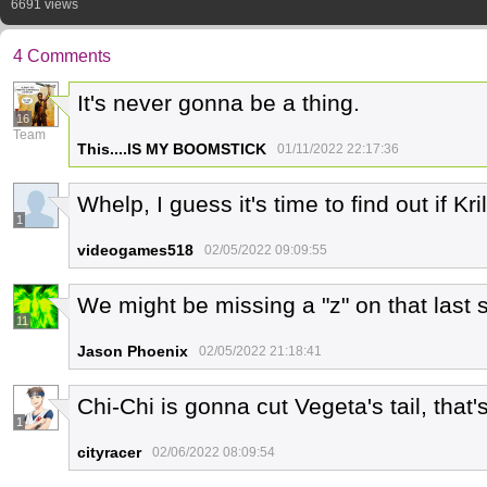
6691 views
4 Comments
It's never gonna be a thing.
16
Team
This....IS MY BOOMSTICK
01/11/2022 22:17:36
Whelp, I guess it's time to find out if Kr
1
videogames518
02/05/2022 09:09:55
We might be missing a "z" on that last s
11
Jason Phoenix
02/05/2022 21:18:41
Chi-Chi is gonna cut Vegeta's tail, that
1
cityracer
02/06/2022 08:09:54