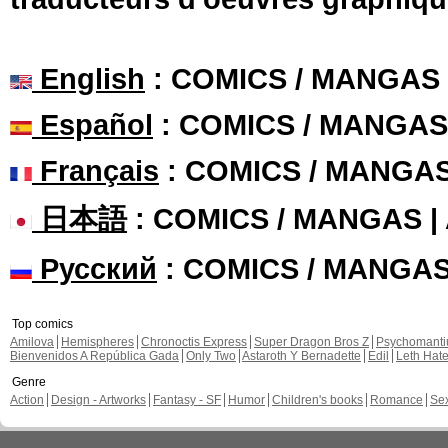
English
: COMICS / MANGAS
Español
: COMICS / MANGAS
Français
: COMICS / MANGA
日本語
: COMICS / MANGAS 
Русский
: COMICS / MANGA
Top comics
Amilova
Hemispheres
Chronoctis Express
Super Dragon Bros Z
Psychomant
Bienvenidos A República Gada
Only Two
Astaroth Y Bernadette
Edil
Leth Hat
Genre
Action
Design - Artworks
Fantasy - SF
Humor
Children's books
Romance
Se