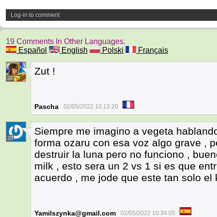
Log-in to comment
19 Comments In Other Languages.
Español
English
Polski
Français
Zut !
26
Pascha
02/05/2022 10:13:20
Siempre me imagino a vegeta hablando 
20
forma ozaru con esa voz algo grave , p
destruir la luna pero no funciono , buen
milk , esto sera un 2 vs 1 si es que entr
acuerdo , me jode que este tan solo el kr
Yamilszynka@gmail.com
02/05/2022 10:34:05