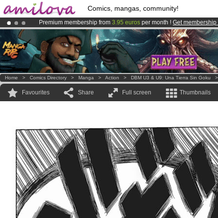
Comics, mangas, community!
Premium membership from
3.95 euros
per month !
Get membership
Amilova
Kickstarter is now LIVE
!.
Already 100000
members
and 1000
comics & mangas!
.
Home
>
Comics Directory
>
Manga
>
Action
>
DBM U3 & U9: Una Tierra Sin Goku
Favourites
Share
Full screen
Thumbnails