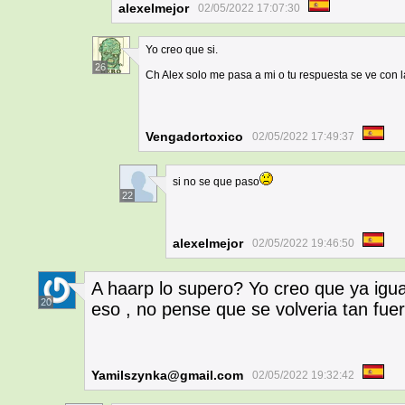
alexelmejor
02/05/2022 17:07:30
Yo creo que si.
26
Ch Alex solo me pasa a mi o tu respuesta se ve con l
Vengadortoxico
02/05/2022 17:49:37
si no se que paso
22
alexelmejor
02/05/2022 19:46:50
A haarp lo supero? Yo creo que ya igua
20
eso , no pense que se volveria tan fuer
Yamilszynka@gmail.com
02/05/2022 19:32:42