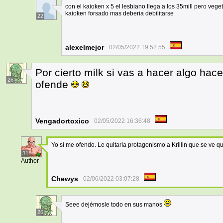
con el kaioken x 5 el lesbiano llega a los 35mill pero ve
kaioken forsado mas deberia debilitarse
22
alexelmejor
02/05/2022 19:52:55
Por cierto milk si vas a hacer algo hac
26
ofende
Vengadortoxico
02/05/2022 16:36:48
Yo sí me ofendo. Le quitaría protagonismo a Krillin que se ve que
31
Author
Chewys
02/06/2022 03:07:28
Seee dejémosle todo en sus manos
26