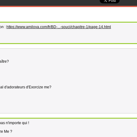
on :
https://www.amilova.com/fr/BD-...-souci/chapitre-1/page-14.html
aître?
al d'adorateurs d'Exorcize me?
pas n'importe qui !
ize Me ?