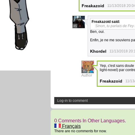
Freakazoid
11/13/2018 20:0
Freakazoid
said:
Sinon, tu parlais de Fey
45
Ben, oui.
Enfin, je ne me souviens p
Khordel
11/13/2018 20:
Yep, c'est sans doute
light-novel) par contre
35
Author
Freakazoid
11/13
Log-in to comment
0 Comments In Other Languages.
Français
There are no comments for now.