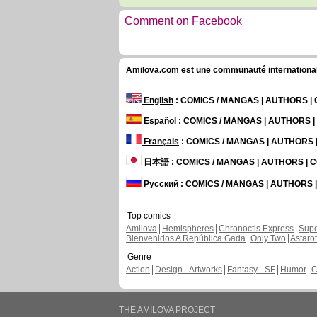
Comment on Facebook
Amilova.com est une communauté internationale 
English
: COMICS / MANGAS | AUTHORS 
Español
: COMICS / MANGAS | AUTHORS 
Français
: COMICS / MANGAS | AUTHORS
日本語
: COMICS / MANGAS | AUTHORS |
Русский
: COMICS / MANGAS | AUTHORS
Top comics
Amilova
Hemispheres
Chronoctis Express
Supe
Bienvenidos A República Gada
Only Two
Astaro
Genre
Action
Design - Artworks
Fantasy - SF
Humor
C
THE AMILOVA PROJECT