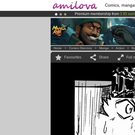
Comics, manga
Premium membership from
3.95 eur
Amilova
Kickstarter is now LIVE
!.
Already 100000
members
and 1000
Home
>
Comics Directory
>
Manga
>
Action
>
Ba
Favourites
Share
Full 