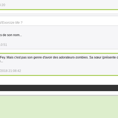
4:20
 d'Exorcize Me ?
as de son nom...
10:51
 Fey. Mais c'est pas son genre d'avoir des adorateurs-zombies. Sa sœur (présente 
...
/2018 21:08:42