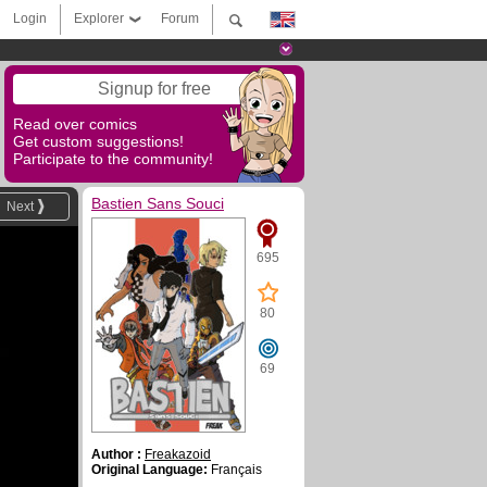
Login
Explorer
Forum
Signup for free
Read over comics
Get custom suggestions!
Participate to the community!
Bastien Sans Souci
Next
695
80
69
Author :
Freakazoid
Original Language:
Français