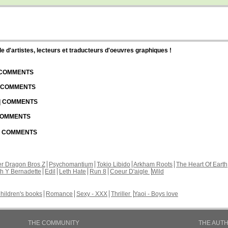
d'artistes, lecteurs et traducteurs d'oeuvres graphiques !
| COMMENTS
| COMMENTS
 | COMMENTS
 COMMENTS
 | COMMENTS
r Dragon Bros Z
Psychomantium
Tokio Libido
Arkham Roots
The Heart Of Earth
th Y Bernadette
Edil
Leth Hate
Run 8
Coeur D'aigle
Wild
hildren's books
Romance
Sexy - XXX
Thriller
Yaoi - Boys love
THE COMMUNITY
THE AUT