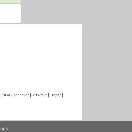
Blind Connection
Sethxfaye
Graped
HORS