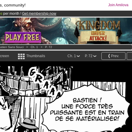
s, community!
Join Amilova
os
per month !
Get membership now
comics & mangas!
.
stien Sans Souci
>
Ch. 1
>
P. 72
screen
Thumbnails
Ch. 1
P. 72
Prev.