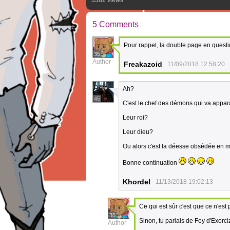
3582 views
5 Comments
Pour rappel, la double page en questi
35
Author
Freakazoid
11/09/2018 12:58:20
Ah?
45
C'est le chef des démons qui va appar
Leur roi?
Leur dieu?
Ou alors c'est la déesse obsédée en m
Bonne continuation
Khordel
11/13/2018 19:02:13
Ce qui est sûr c'est que ce n'est 
35
Sinon, tu parlais de Fey d'Exorc
Author