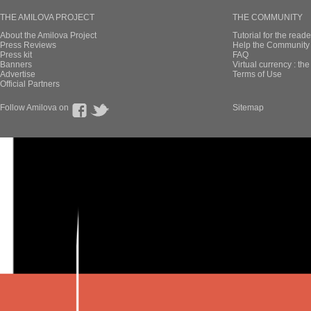
THE AMILOVA PROJECT
THE COMMUNITY
About the Amilova Project
Tutorial for the reade
Press Reviews
Help the Community 
Press kit
FAQ
Banners
Virtual currency : th
Advertise
Terms of Use
Official Partners
Follow Amilova on
Sitemap