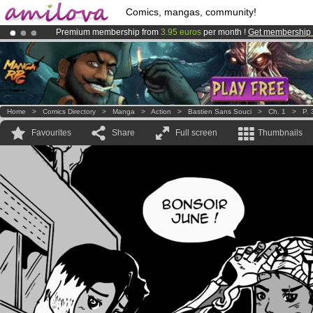
Comics, mangas, community!
Premium membership from
3.95 euros
per month !
Get membership
Already 134393
members
and 1208
comics & mangas!
.
Amilova
Kickstarter is now LIVE
!.
Home
>
Comics Directory
>
Manga
>
Action
>
Bastien Sans Souci
>
Ch. 1
>
P. 
Favourites
Share
Full screen
Thumbnails