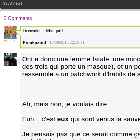
3980 views
2 Comments
La cavalerie débarque !
35
Author
Freakazoid
10/29/2015 22:18:31
Ont a donc une femme fatale, une mino
45
des trois qui porte un masque), et un p
ressemble a un patchwork d'habits de sa
...
Ah, mais non, je voulais dire:
Euh... c'est
eux
qui sont venus la sauv
Je pensais pas que ce serait comme ça q