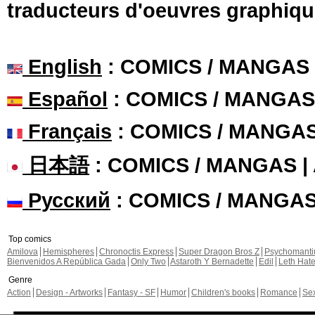
traducteurs d'oeuvres graphiqu
English
: COMICS / MANGAS
Español
: COMICS / MANGAS
Français
: COMICS / MANGA
日本語
: COMICS / MANGAS 
Русский
: COMICS / MANGA
Top comics
Amilova
Hemispheres
Chronoctis Express
Super Dragon Bros Z
Psychomant
Bienvenidos A República Gada
Only Two
Astaroth Y Bernadette
Edil
Leth Hat
Genre
Action
Design - Artworks
Fantasy - SF
Humor
Children's books
Romance
Se