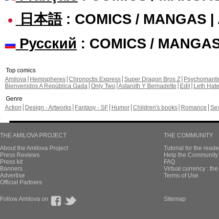
日本語
: COMICS / MANGAS 
Русский
: COMICS / MANGA
Top comics
Amilova
Hemispheres
Chronoctis Express
Super Dragon Bros Z
Psychomant
Bienvenidos A República Gada
Only Two
Astaroth Y Bernadette
Edil
Leth Hat
Genre
Action
Design - Artworks
Fantasy - SF
Humor
Children's books
Romance
Se
THE AMILOVA PROJECT
THE COMMUNITY
About the Amilova Project
Tutorial for the reade
Press Reviews
Help the Community 
Press kit
FAQ
Banners
Virtual currency : th
Advertise
Terms of Use
Official Partners
Follow Amilova on
Sitemap