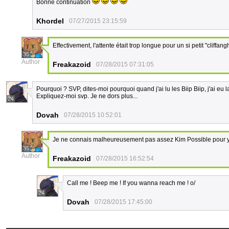
Bonne continuation
Khordel
07/27/2015 23:15:59
Effectivement, l'attente était trop longue pour un si petit "cliffang
35
Author
Freakazoid
07/28/2015 07:31:05
Pourquoi ? SVP, dites-moi pourquoi quand j'ai lu les Biip Biip, j'ai eu
Expliquez-moi svp. Je ne dors plus...
24
Dovah
07/28/2015 10:52:01
Je ne connais malheureusement pas assez Kim Possible pour y
35
Author
Freakazoid
07/28/2015 16:52:54
Call me ! Beep me ! If you wanna reach me ! o/
24
Dovah
07/28/2015 17:45:00