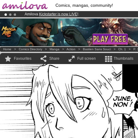
Comics, mangas, community!
Amilova
Kickstarter is now LIVE
!.
Already 100000
members
and 1000
comics & mangas!
.
Premium membership from
3.95 euros
per month !
Get membership
Home
>
Comics Directory
>
Manga
>
Action
>
Bastien Sans Souci
>
Ch. 1
>
P. 
Favourites
Share
Full screen
Thumbnails