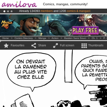
Comics, mangas, community!
Already 134393
members
and 1208
comics & mangas!
.
Premium membership from
3.95 euros
per month !
Get membership
Amilova
Kickstarter is now LIVE
!.
Home
>
Comics Directory
>
Manga
>
Action
>
Bastien Sans Souci
>
Ch. 1
>
P. 
Favourites
Share
Full screen
Thumbnails