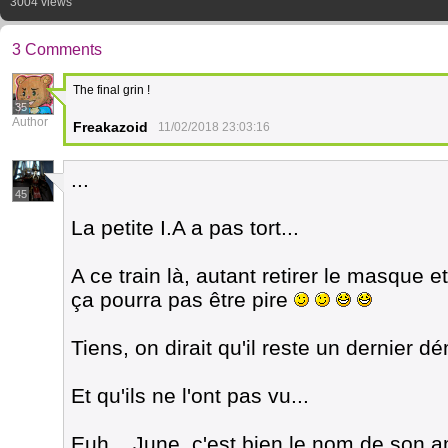
3004 views
3 Comments
The final grin !
35
Author
Freakazoid
11/02/2018 23:03:16
...
45
La petite I.A a pas tort...
A ce train là, autant retirer le masque 
ça pourra pas être pire
Tiens, on dirait qu'il reste un dernier 
Et qu'ils ne l'ont pas vu...
Euh... June, c'est bien le nom de son 