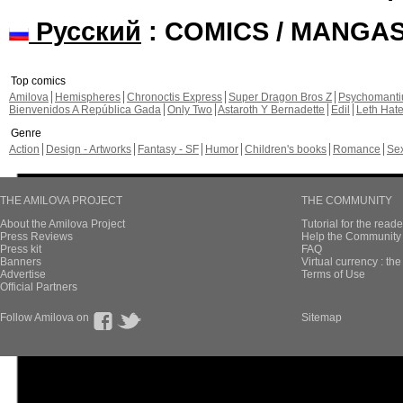
Русский
: COMICS / MANGA
Top comics
Amilova
Hemispheres
Chronoctis Express
Super Dragon Bros Z
Psychomant
Bienvenidos A República Gada
Only Two
Astaroth Y Bernadette
Edil
Leth Hat
Genre
Action
Design - Artworks
Fantasy - SF
Humor
Children's books
Romance
Se
THE AMILOVA PROJECT
THE COMMUNITY
About the Amilova Project
Tutorial for the reade
Press Reviews
Help the Community 
Press kit
FAQ
Banners
Virtual currency : th
Advertise
Terms of Use
Official Partners
Follow Amilova on
Sitemap