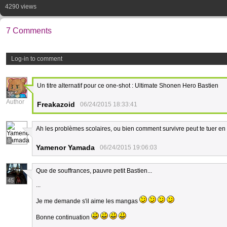
4290 views
7 Comments
Log-in to comment
Un titre alternatif pour ce one-shot : Ultimate Shonen Hero Bastien
35
Author
Freakazoid
06/24/2015 18:33:41
Ah les problèmes scolaires, ou bien comment survivre peut te tuer en 
8
Yamenor Yamada
06/24/2015 19:06:03
Que de souffrances, pauvre petit Bastien...
45
...
Je me demande s'il aime les mangas
Bonne continuation