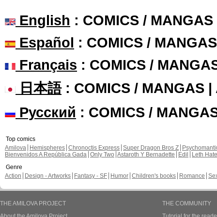
English
: COMICS / MANGAS
Español
: COMICS / MANGAS
Français
: COMICS / MANGA
日本語
: COMICS / MANGAS 
Русский
: COMICS / MANGA
Top comics
Amilova
Hemispheres
Chronoctis Express
Super Dragon Bros Z
Psychomant
Bienvenidos A República Gada
Only Two
Astaroth Y Bernadette
Edil
Leth Hat
Genre
Action
Design - Artworks
Fantasy - SF
Humor
Children's books
Romance
Se
THE AMILOVA PROJECT
THE COMMUNITY
About the Amilova Project
Tutorial for the reade