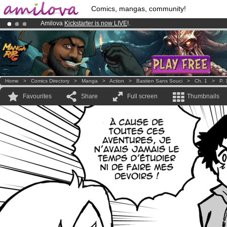
Comics, mangas, community!
Amilova
Kickstarter is now LIVE
!.
Premium membership from
3.95 euros
per month !
Get membership
Already 100000
members
and 1000
comics & mangas!
.
Home
>
Comics Directory
>
Manga
>
Action
>
Bastien Sans Souci
>
Ch. 1
>
P. 
Favourites
Share
Full screen
Thumbnails