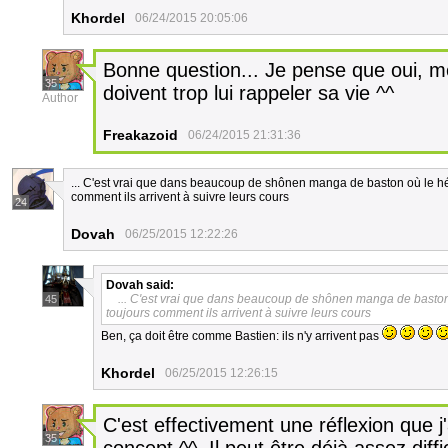
Khordel
06/24/2015 20:05:06
Bonne question... Je pense que oui, m
35
doivent trop lui rappeler sa vie ^^
Author
Freakazoid
06/24/2015 21:31:36
... C'est vrai que dans beaucoup de shônen manga de baston où le hé
comment ils arrivent à suivre leurs cours
24
Dovah
06/25/2015 12:22:26
Dovah
said:
... C'est vrai que dans beaucoup de shônen manga de baston
45
toujours comment ils arrivent à suivre leurs cours
Ben, ça doit être comme Bastien: ils n'y arrivent pas
Khordel
06/25/2015 12:26:15
C'est effectivement une réflexion que j
35