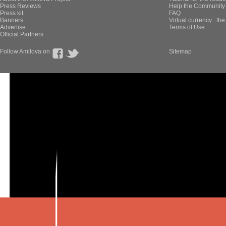
Press Reviews
Help the Community 
Press kit
FAQ
Banners
Virtual currency : th
Advertise
Terms of Use
Official Partners
Follow Amilova on
Sitemap