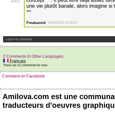
concept ^^. Il peut être déjà assez diffi
Author
une vie plutôt banale, alors imagine s
^^
Freakazoid
06/25/2015 15:05:42
Log-in to comment
0 Comments In Other Languages.
Français
There are no comments for now.
Comment on Facebook
Amilova.com est une communauté
traducteurs d'oeuvres graphiqu