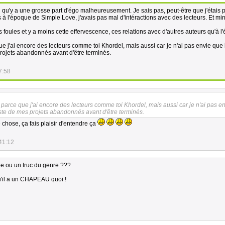
 qu'y a une grosse part d'égo malheureusement. Je sais pas, peut-être que j'étais pl
is à l'époque de Simple Love, j'avais pas mal d'intéractions avec des lecteurs. Et mi
foules et y a moins cette effervescence, ces relations avec d'autres auteurs qu'à l
ue j'ai encore des lecteurs comme toi Khordel, mais aussi car je n'ai pas envie que
projets abandonnés avant d'être terminés.
7:58
t parce que j'ai encore des lecteurs comme toi Khordel, mais aussi car je n'ai pas e
iste de mes projets abandonnés avant d'être terminés.
 chose, ça fais plaisir d'entendre ça
41:12
ou un truc du genre ???
'il a un CHAPEAU quoi !