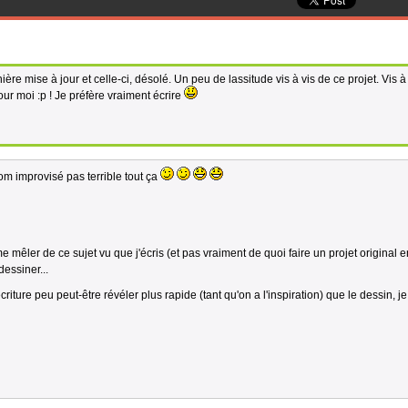
re mise à jour et celle-ci, désolé. Un peu de lassitude vis à vis de ce projet. Vis à
ur moi :p ! Je préfère vraiment écrire
nom improvisé pas terrible tout ça
e mêler de ce sujet vu que j'écris (et pas vraiment de quoi faire un projet original 
dessiner...
écriture peu peut-être révéler plus rapide (tant qu'on a l'inspiration) que le dessin, je 