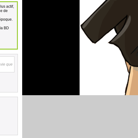
us actif,
ne de
'époque.
 la BD
nvie que