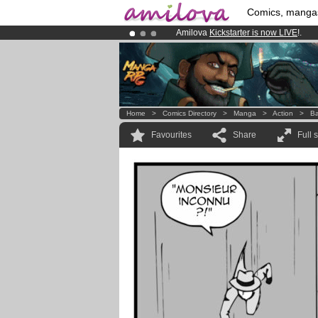
Comics, manga
Amilova
Kickstarter is now LIVE
!.
Already 100000
members
and 1000
Premium membership from
3.95 eur
Home
>
Comics Directory
>
Manga
>
Action
>
Ba
Favourites
Share
Full 