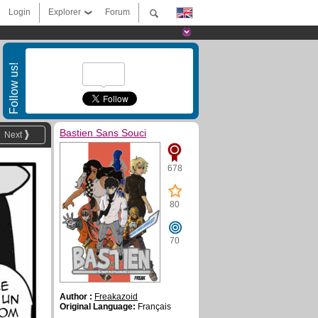
Login
Explorer
Forum
Follow us!
Bastien Sans Souci
Next
678
80
70
Author :
Freakazoid
Original Language:
Français