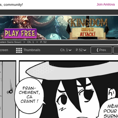
s, community!
Join Amilova
comics & mangas!
.
os
per month !
Get membership now
stien Sans Souci
>
Ch. 1
>
P. 52
screen
Thumbnails
Ch. 1
P. 52
Prev.