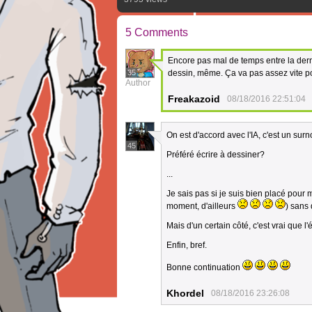
5 Comments
Encore pas mal de temps entre la derniè
35
dessin, même. Ça va pas assez vite po
Author
Freakazoid
08/18/2016 22:51:04
On est d'accord avec l'IA, c'est un sur
45
Préféré écrire à dessiner?
...
Je sais pas si je suis bien placé pour m
moment, d'ailleurs
) sans 
Mais d'un certain côté, c'est vrai que l'
Enfin, bref.
Bonne continuation
Khordel
08/18/2016 23:26:08