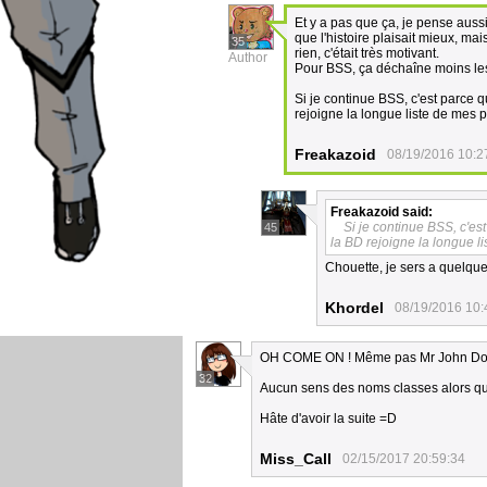
Et y a pas que ça, je pense aussi
que l'histoire plaisait mieux, ma
35
rien, c'était très motivant.
Author
Pour BSS, ça déchaîne moins les 
Si je continue BSS, c'est parce q
rejoigne la longue liste de mes 
Freakazoid
08/19/2016 10:2
Freakazoid
said:
Si je continue BSS, c'es
45
la BD rejoigne la longue l
Chouette, je sers a quelque
Khordel
08/19/2016 10:
OH COME ON ! Même pas Mr John Doe 
32
Aucun sens des noms classes alors qu
Hâte d'avoir la suite =D
Miss_Call
02/15/2017 20:59:34