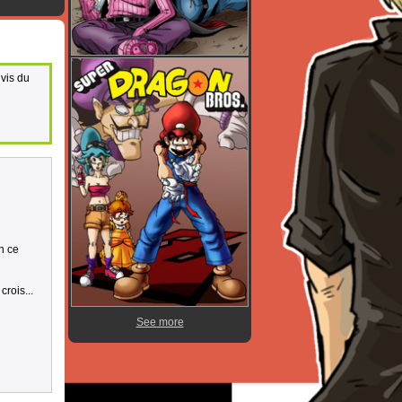
 vis du
en ce
crois...
See more