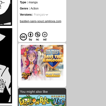
Type :
manga
Genre :
Action
Versions:
Français
bastien-sans-souci.amilova.com
by
nc
nd
You might also like