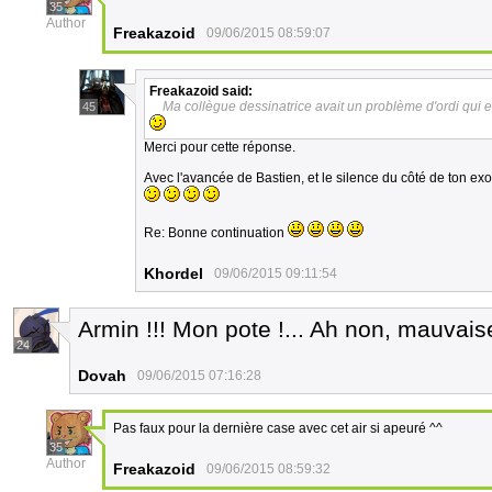
35
Author
Freakazoid
09/06/2015 08:59:07
Freakazoid
said:
Ma collègue dessinatrice avait un problème d'ordi qui e
45
Merci pour cette réponse.
Avec l'avancée de Bastien, et le silence du côté de ton e
Re: Bonne continuation
Khordel
09/06/2015 09:11:54
Armin !!! Mon pote !... Ah non, mauvai
24
Dovah
09/06/2015 07:16:28
Pas faux pour la dernière case avec cet air si apeuré ^^
35
Author
Freakazoid
09/06/2015 08:59:32