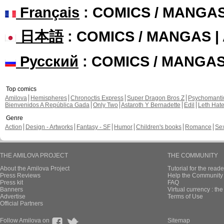
Français
: COMICS / MANGA
日本語
: COMICS / MANGAS 
Русский
: COMICS / MANGA
Top comics
Amilova
Hemispheres
Chronoctis Express
Super Dragon Bros Z
Psychomant
Bienvenidos A República Gada
Only Two
Astaroth Y Bernadette
Edil
Leth Hat
Genre
Action
Design - Artworks
Fantasy - SF
Humor
Children's books
Romance
Se
THE AMILOVA PROJECT
THE COMMUNITY
About the Amilova Project
Tutorial for the reade
Press Reviews
Help the Community 
Press kit
FAQ
Banners
Virtual currency : th
Advertise
Terms of Use
Official Partners
Follow Amilova on
Sitemap