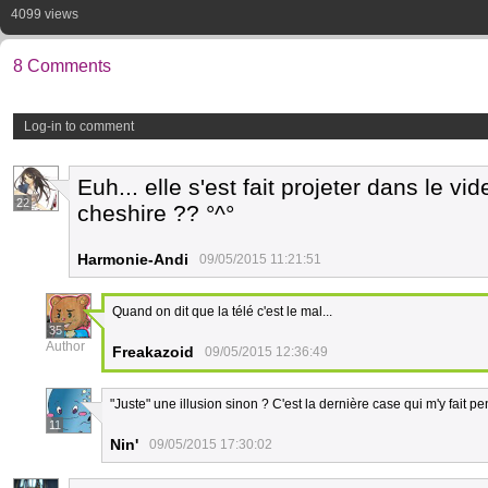
4099 views
8 Comments
Log-in to comment
Euh... elle s'est fait projeter dans le vi
22
cheshire ?? °^°
Harmonie-Andi
09/05/2015 11:21:51
Quand on dit que la télé c'est le mal...
35
Author
Freakazoid
09/05/2015 12:36:49
"Juste" une illusion sinon ? C'est la dernière case qui m'y fait 
11
Nin'
09/05/2015 17:30:02