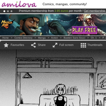
Comics, mangas, community!
Premium membership from
3.95 euros
per month !
Get membership
Already 100000
members
and 1000
comics & mangas!
.
Amilova
Kickstarter is now LIVE
!.
Home
>
Comics Directory
>
Manga
>
Action
>
Bastien Sans Souci
>
Ch. 1
>
P. 
Favourites
Share
Full screen
Thumbnails