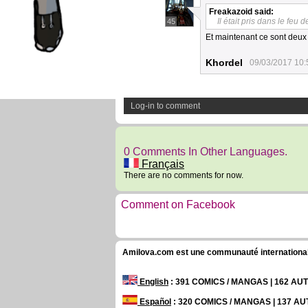
Freakazoid
said:
Il était pris dans le feu 
45
Et maintenant ce sont deux 
Khordel
09/03/2017 10:
Log-in to comment
0 Comments In Other Languages.
Français
There are no comments for now.
Comment on Facebook
Amilova.com est une communauté internationale 
English
: 391 COMICS / MANGAS | 162 A
Español
: 320 COMICS / MANGAS | 137 A