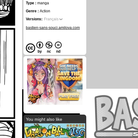
Type :
manga
Genre :
Action
Versions:
Français
bastien-sans-souci.amilova.com
by
nc
nd
You might also like