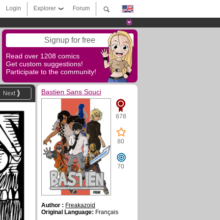
Login
Explorer
Forum
Signup for free
Read over 1208 comics
Get custom suggestions!
Participate to the community!
Bastien Sans Souci
Next
678
80
70
Author :
Freakazoid
Original Language:
Français