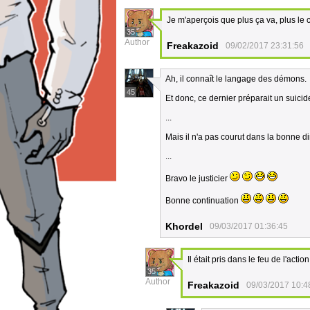
Je m'aperçois que plus ça va, plus le 
35
Author
Freakazoid
09/02/2017 23:31:56
Ah, il connaît le langage des démons.
45
Et donc, ce dernier préparait un suicid
...
Mais il n'a pas courut dans la bonne dire
...
Bravo le justicier
Bonne continuation
Khordel
09/03/2017 01:36:45
Il était pris dans le feu de l'actio
35
Author
Freakazoid
09/03/2017 10:4