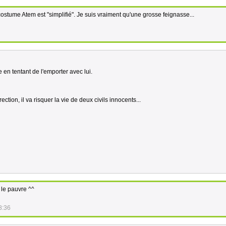
costume Atem est "simplifié". Je suis vraiment qu'une grosse feignasse...
e en tentant de l'emporter avec lui.
ction, il va risquer la vie de deux civils innocents...
n le pauvre ^^
8:36