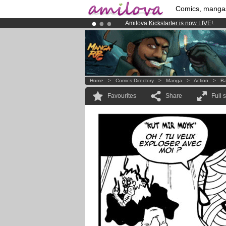
Comics, manga
Amilova
Kickstarter is now LIVE
!.
Already 100000
members
and 1000
Premium membership from
3.95 eur
Home
>
Comics Directory
>
Manga
>
Action
>
Ba
Favourites
Share
Full 