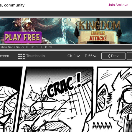
s, community!
Join Amilova
comics & mangas!
.
os
per month !
Get membership now
stien Sans Souci
>
Ch. 1
>
P. 55
screen
Thumbnails
Ch. 1
P. 55
Prev.