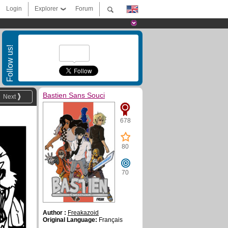
Login
Explorer
Forum
Follow us!
Bastien Sans Souci
Next
678
80
70
Author :
Freakazoid
Original Language:
Français