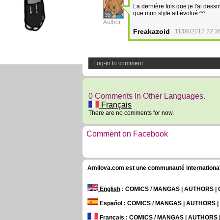
La dernière fois que je l'ai dessi
que mon style ait évolué ^^
35
Author
Freakazoid
11/08/2017 22:3
Log-in to comment
0 Comments In Other Languages.
Français
There are no comments for now.
Comment on Facebook
Amilova.com est une communauté internationale 
English
: COMICS / MANGAS | AUTHORS 
Español
: COMICS / MANGAS | AUTHORS 
Français
: COMICS / MANGAS | AUTHORS