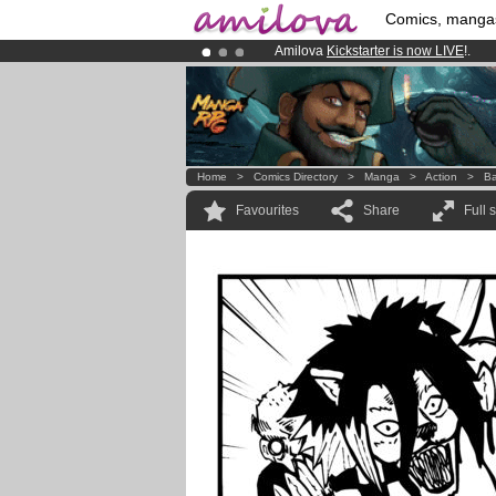
Comics, manga
Amilova
Kickstarter is now LIVE
!.
Premium membership from
3.95 eur
Already 134393
members
and 1208
Home
>
Comics Directory
>
Manga
>
Action
>
Ba
Favourites
Share
Full 