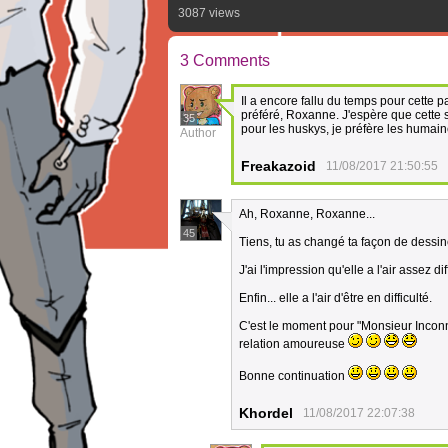
3087 views
3 Comments
Il a encore fallu du temps pour cette
préféré, Roxanne. J'espère que cette 
35
pour les huskys, je préfère les humain
Author
Freakazoid
11/08/2017 21:50:55
Ah, Roxanne, Roxanne...
45
Tiens, tu as changé ta façon de dessi
J'ai l'impression qu'elle a l'air assez d
Enfin... elle a l'air d'être en difficulté.
C'est le moment pour "Monsieur Inconn
relation amoureuse
Bonne continuation
Khordel
11/08/2017 22:07:38