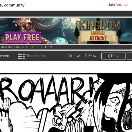
s, community!
Join Amilova
os
per month !
Get membership now
comics & mangas!
.
stien Sans Souci
>
Ch. 1
>
P. 59
screen
Thumbnails
Ch. 1
P. 59
Prev.