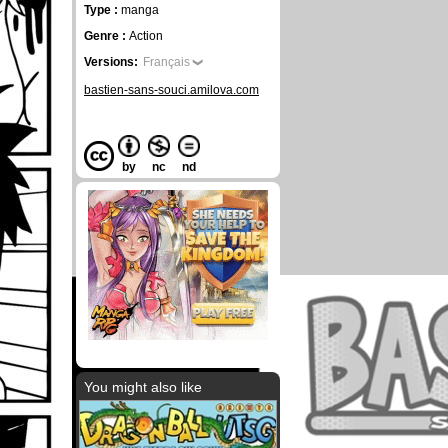
Type :
manga
Genre :
Action
Versions:
Français
bastien-sans-souci.amilova.com
by
nc
nd
You might also like