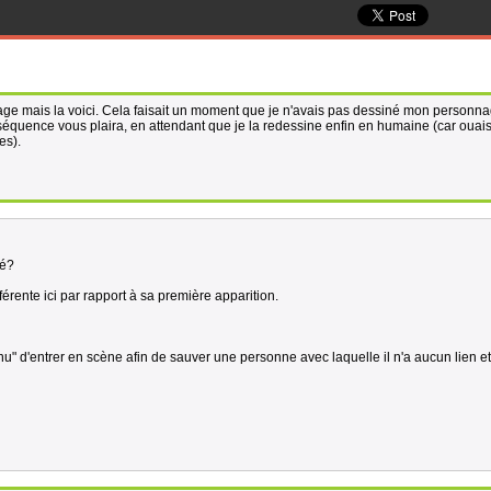
 page mais la voici. Cela faisait un moment que je n'avais pas dessiné mon personn
séquence vous plaira, en attendant que je la redessine enfin en humaine (car ouais
es).
né?
ifférente ici par rapport à sa première apparition.
u" d'entrer en scène afin de sauver une personne avec laquelle il n'a aucun lien e