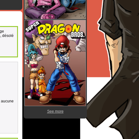
age
, désolé
t aucune
See more