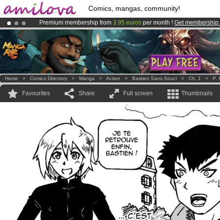
Comics, mangas, community!
Premium membership from
3.95 euros
per month !
Get membership
Amilova
Kickstarter is now LIVE
!.
Already 134393
members
and 1208
comics & mangas!
.
Home
>
Comics Directory
>
Manga
>
Action
>
Bastien Sans Souci
>
Ch. 1
>
P. 
Favourites
Share
Full screen
Thumbnails