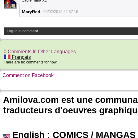
Sacré nana XD
37
MaryRed
05/02/2015 22:37:16
Log-in to comment
0 Comments In Other Languages.
Français
There are no comments for now.
Comment on Facebook
Amilova.com est une communauté
traducteurs d'oeuvres graphiqu
English
: COMICS / MANGAS