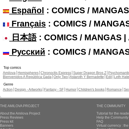
Español
: COMICS / MANGAS
Français
: COMICS / MANGA
日本語
: COMICS / MANGAS 
Русский
: COMICS / MANGA
Top comics
Amilova
Hemispheres
Chronoctis Express
Super Dragon Bros Z
Psychomant
Bienvenidos A República Gada
Only Two
Astaroth Y Bernadette
Edil
Leth Hat
Genre
Action
Design - Artworks
Fantasy - SF
Humor
Children's books
Romance
Se
THE AMILOVA PROJECT
THE COMMUNITY
About the Amilova Project
Tutorial for the reade
Press Reviews
Help the Community 
Press kit
FAQ
Banners
Virtual currency : th