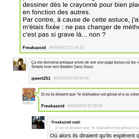
dessiner dès le crayonné pour bien pla
en fonction des autres.
Par contre, à cause de cette astuce, j'
m'étais fixée : ne pas changer de méth
c'est pas si grave là... non ?
Freakazoid
04/14/2015 21:47:31
Ça me donnerai presque envie de voir une page bonus où les «ac
Simple love vers Bastien Sans Souci.
22
qwert251
04/15/2015 05:59:40
Et où ils diraient que "le réalisateur est génial et a su crée
35
Author
Freakazoid
04/15/2015 07:30:00
Freakazoid
said:
45
Et où ils diraient que "le réalisateur est génial et 
Où alors ils diraient qu'ils espèren