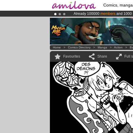
Comics, manga
Already 100000
members
and 1000
Amilova
Kickstarter is now LIVE
!.
Premium membership from
3.95 eur
Home
>
Comics Directory
>
Manga
>
Action
>
Ba
Favourites
Share
Full 