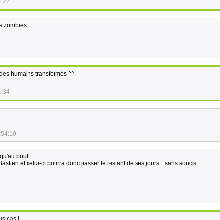
4:27
s zombies.
 des humains transformés ^^
1:34
:54:10
squ'au bout.
stien et celui-ci pourra donc passer le restant de ses jours... sans soucis.
ous cas !