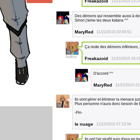
Freakazoid
11/21/2015 23:2
Des démons qui ressemble aussi à de
Sinon j'aime les deux katana ^^
37
MaryRed
11/22/2015 00:09:51
Ça reste des démons inférieurs,
35
Author
Freakazoid
11/22/2015 16:4
D'accord ^^
37
MaryRed
11/22/2015 22
Ils vont gérer et éliminer la menace ju
Plus personne n'aura donc besoin de Ba
19
-Fin-
le nuage
11/22/2015 07:23:56
Ils ont l'air plutôt surs d'eux en t