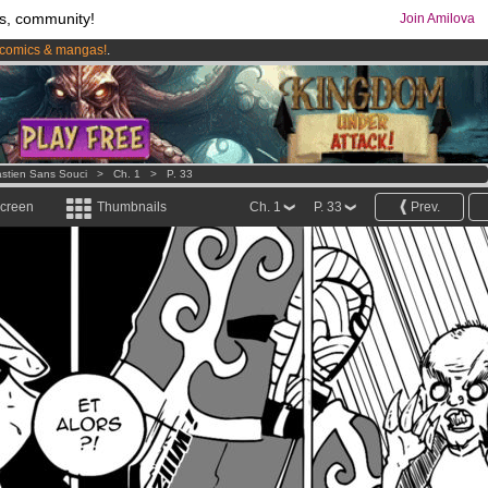
s, community!
Join Amilova
comics & mangas!
.
os
per month !
Get membership now
stien Sans Souci
>
Ch. 1
>
P. 33
screen
Thumbnails
Ch. 1
P. 33
Prev.