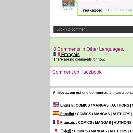
35
Author
Freakazoid
11/22/2015 16:4
Log-in to comment
0 Comments In Other Languages.
Français
There are no comments for now.
Comment on Facebook
Amilova.com est une communauté internationale 
English
: COMICS / MANGAS | AUTHORS 
Español
: COMICS / MANGAS | AUTHORS 
Français
: COMICS / MANGAS | AUTHORS
日本語
: COMICS / MANGAS | AUTHORS |