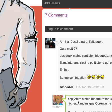
4338 views
7 Comments
Log-in to comment
Ah, il a réussi a parer l'attaque...
45
Ou a moitié?
Les deux mains sont bien bloquées, 
Et maintenant, c'est le petit blond qui en
Enfin...
Bonne continuation
Khordel
11/21/2015 23:06:19
Yep, Atem a bien bloqué l'attaqu
35
lâcher. À moins que Corentin ne
Author