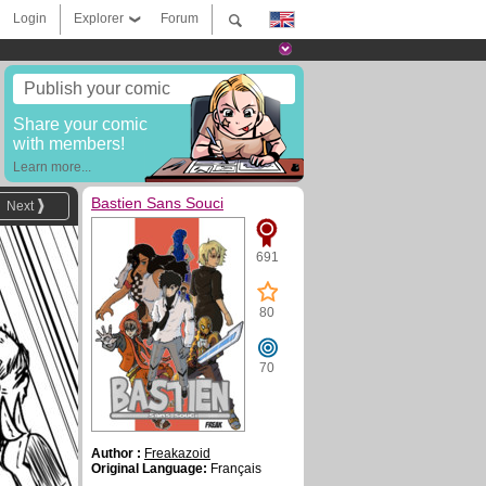
Login
Explorer
Forum
Publish your comic
Share your comic
with members!
Learn more...
Bastien Sans Souci
Next
691
80
70
Author :
Freakazoid
Original Language:
Français