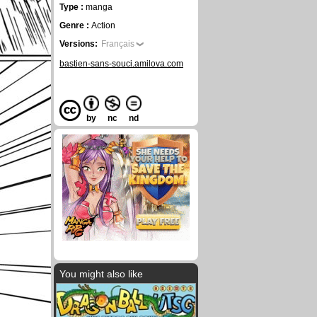
Type :
manga
Genre :
Action
Versions:
Français
bastien-sans-souci.amilova.com
by
nc
nd
You might also like