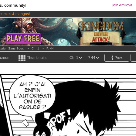
s, community!
Join Amilova
comics & mangas!
.
os
per month !
Get membership now
stien Sans Souci
>
Ch. 1
>
P. 44
screen
Thumbnails
Ch. 1
P. 44
Prev.