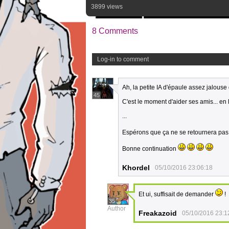
3899 views
8 Comments
Log-in to comment
Ah, la petite IA d'épaule assez jalouse 
45
C'est le moment d'aider ses amis... en 
...
Espérons que ça ne se retournera pas 
Bonne continuation
Khordel
05/10/2016 23:06:18
Et ui, suffisait de demander
!
35
Author
Freakazoid
05/10/2016 23:1