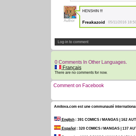
HENSHIN !!!
35
Author
Freakazoid
05/11/2016 18:5
Log-in to comment
0 Comments In Other Languages.
Français
There are no comments for now.
Comment on Facebook
Amilova.com est une communauté internationale 
English
: 391 COMICS / MANGAS | 162 A
Español
: 320 COMICS / MANGAS | 137 A