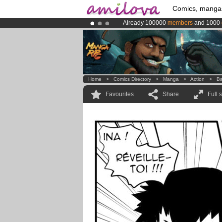
Comics, manga
Already 100000
members
and 1000
Amilova
Kickstarter is now LIVE
!.
Premium membership from
3.95 eur
Home
>
Comics Directory
>
Manga
>
Action
>
Ba
Favourites
Share
Full 