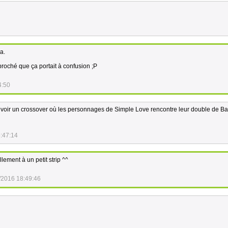
a.
roché que ça portait à confusion ;P
4:50
voir un crossover où les personnages de Simple Love rencontre leur double de Ba
:47:14
llement à un petit strip ^^
/2016 18:49:46