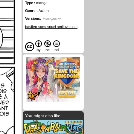
Type :
manga
Genre :
Action
Versions:
Français
bastien-sans-souci.amilova.com
by
nc
nd
You might also like