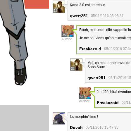
Kana 2.0 est de retour.
22
qwert251
05/11/2016 03:03:31
Rooh, mais non, elle s'appelle In
35
Je me souviens qu'on m'avait rep
Author
Freakazoid
05/11/2016 07:3
Moi, ça me donne envie de 
Sans Souci.
22
qwert251
05/11/2016 15
Je réfléchirai éventue
35
Author
Freakazoid
05/11
It's morphin' time !
24
Dovah
05/11/2016 15:47:35