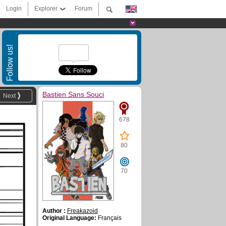
Login
Explorer
Forum
Follow us!
Bastien Sans Souci
Next
678
80
70
Author :
Freakazoid
Original Language:
Français