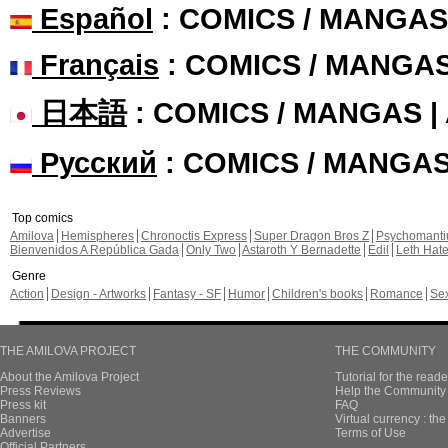
Español
: COMICS / MANGAS
Français
: COMICS / MANGA
日本語
: COMICS / MANGAS 
Русский
: COMICS / MANGA
Top comics
Amilova
Hemispheres
Chronoctis Express
Super Dragon Bros Z
Psychomant
Bienvenidos A República Gada
Only Two
Astaroth Y Bernadette
Edil
Leth Hat
Genre
Action
Design - Artworks
Fantasy - SF
Humor
Children's books
Romance
Se
THE AMILOVA PROJECT
THE COMMUNITY
About the Amilova Project
Tutorial for the reade
Press Reviews
Help the Community 
Press kit
FAQ
Banners
Virtual currency : th
Advertise
Terms of Use
Official Partners