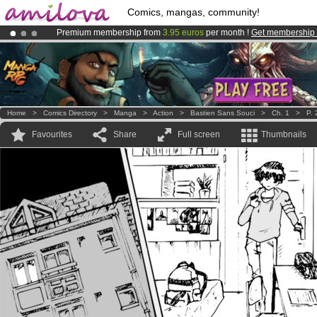
Comics, mangas, community!
Premium membership from
3.95 euros
per month !
Get membership
Amilova
Kickstarter is now LIVE
!.
Already 134393
members
and 1208
comics & mangas!
.
Home
>
Comics Directory
>
Manga
>
Action
>
Bastien Sans Souci
>
Ch. 1
>
P. 
Favourites
Share
Full screen
Thumbnails